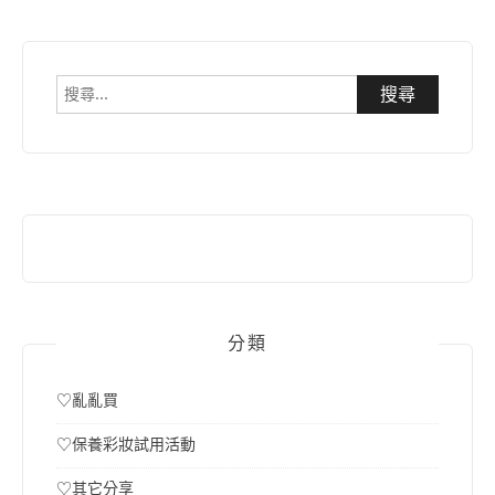
搜
尋
關
鍵
字:
分類
♡亂亂買
♡保養彩妝試用活動
♡其它分享