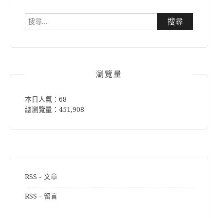
搜
尋
關
鍵
字:
瀏覽量
本日人氣：68
總瀏覽量：451,908
RSS - 文章
RSS - 留言