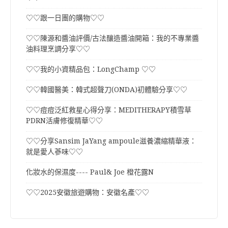
♡♡跟一日團的購物♡♡
♡♡陳源和醬油評價/古法釀造醬油開箱：我的不專業醬
油料理烹調分享♡♡
♡♡我的小資精品包：LongChamp ♡♡
♡♡韓國醫美：韓式超聲刀(ONDA)初體驗分享♡♡
♡♡痘痘泛紅救星心得分享：MEDITHERAPY積雪草
PDRN活膚修復精華♡♡
♡♡分享Sansim JaYang ampoule滋養濃縮精華液：
就是愛人蔘味♡♡
化妝水的保濕度---- Paul& Joe 橙花露N
♡♡2025安徽旅遊購物：安徽名產♡♡