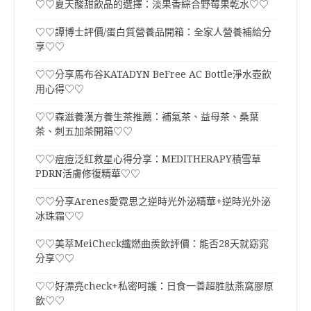
♡♡夏天酸甜飲品的選擇：淡果香綜合野莓果乾水♡♡
♡♡譚博士評價/蛋白質營養品開箱：全家人營養補給分
享♡♡
♡♡分享馬布谷KATADYN BeFree AC Bottle淨水壺飲
用心得♡♡
♡♡森滋養漢方養生茶推薦：補氣茶、益母茶、桑葉
茶、刺五加茶開箱♡♡
♡♡痘痘泛紅救星心得分享：MEDITHERAPY積雪草
PDRN活膚修復精華♡♡
♡♡分享Arenes愛霓思之逆時光外泌精華+逆時光外泌
冰珠霜♡♡
♡♡美萃MeiCheck纖燃曲羨飲評價：能否28天就窈窕
分享♡♡
♡♡好漂亮check+私密呵護：日食一善超胜肽燕窩膠原
飲♡♡