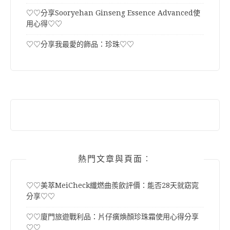
♡♡分享Sooryehan Ginseng Essence Advanced使
用心得♡♡
♡♡分享我最愛的飾品：珍珠♡♡
熱門文章與頁面︰
♡♡美萃MeiCheck纖燃曲羨飲評價：能否28天就窈窕
分享♡♡
♡♡廈門旅遊戰利品：片仔癀煥顏珍珠霜使用心得分享
♡♡