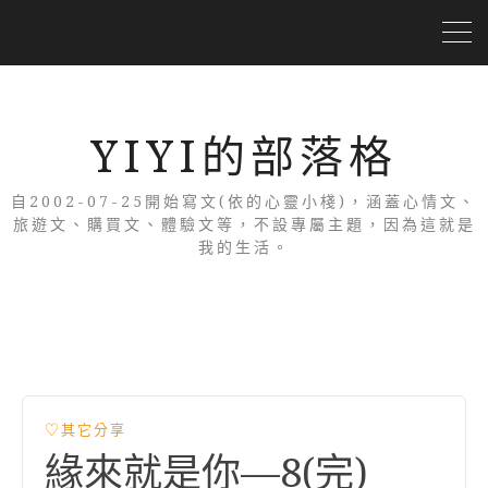
YIYI的部落格
自2002-07-25開始寫文(依的心靈小棧)，涵蓋心情文、
旅遊文、購買文、體驗文等，不設專屬主題，因為這就是
我的生活。
♡其它分享
緣來就是你—8(完)