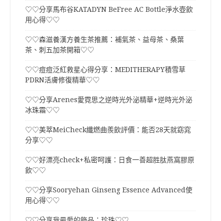
♡♡分享馬布谷KATADYN BeFree AC Bottle淨水壺飲
用心得♡♡
♡♡森滋養漢方養生茶推薦：補氣茶、益母茶、桑葉
茶、刺五加茶開箱♡♡
♡♡痘痘泛紅救星心得分享：MEDITHERAPY積雪草
PDRN活膚修復精華♡♡
♡♡分享Arenes愛霓思之逆時光外泌精華+逆時光外泌
冰珠霜♡♡
♡♡美萃MeiCheck纖燃曲羨飲評價：能否28天就窈窕
分享♡♡
♡♡好漂亮check+私密呵護：日食一善超胜肽燕窩膠原
飲♡♡
♡♡分享Sooryehan Ginseng Essence Advanced使
用心得♡♡
♡♡分享我最愛的飾品：珍珠♡♡