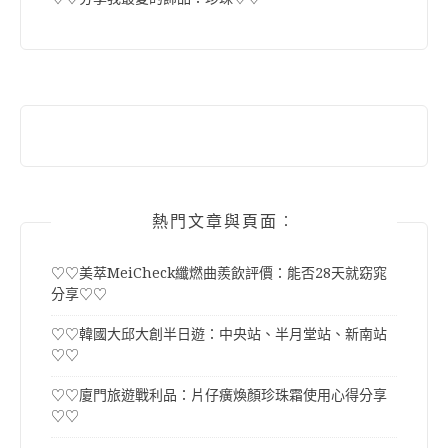
熱門文章與頁面︰
♡♡美萃MeiCheck纖燃曲羨飲評價：能否28天就窈窕
分享♡♡
♡♡韓國大邱大創半日遊：中央站、半月堂站、新南站
♡♡
♡♡廈門旅遊戰利品：片仔癀煥顏珍珠霜使用心得分享
♡♡