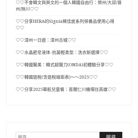
♡♡不會韓文與英文的一個人韓國自由行：榮州/大邱/晉
州/陜川♡♡
♡♡分享HERA的Signia稀佳旎系列保養品使用心得
♡♡
♡♡漳州一日遊：漳州古城♡♡
♡♡水晶肥皂液体-抗菌輕柔型：洗衣新選擇♡♡
♡♡韓國醫美：韓式超聲刀(ONDA)初體驗分享♡♡
♡♡韓國退稅(含退稅級距表)～～2025♡♡
♡♡分享2025華航兒童餐：首爾仁川機場往高雄♡♡
搜