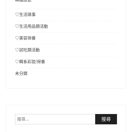
♡生活瑣事
♡生活用品類活動
♡美容保養
♡試吃類活動
♡韓系彩妝/保養
未分類
搜
尋
關