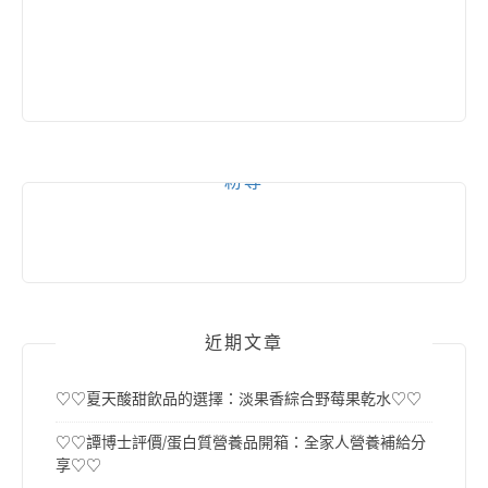
粉專
近期文章
♡♡夏天酸甜飲品的選擇：淡果香綜合野莓果乾水♡♡
♡♡譚博士評價/蛋白質營養品開箱：全家人營養補給分
享♡♡