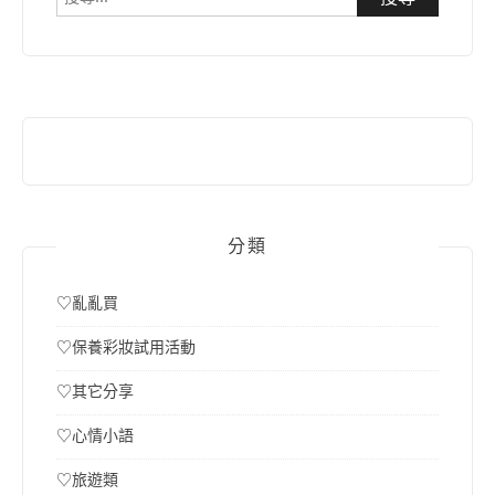
尋
關
鍵
字:
分類
♡亂亂買
♡保養彩妝試用活動
♡其它分享
♡心情小語
♡旅遊類