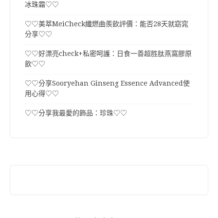
冰珠霜♡♡
♡♡美萃MeiCheck纖燃曲羨飲評價：能否28天就窈窕
分享♡♡
♡♡好漂亮check+私密呵護：日食一善超胜肽燕窩膠原
飲♡♡
♡♡分享Sooryehan Ginseng Essence Advanced使
用心得♡♡
♡♡分享我最愛的飾品：珍珠♡♡