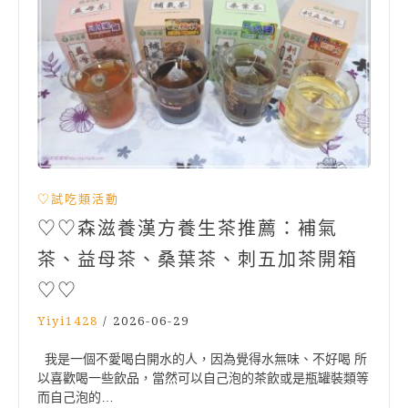
♡試吃類活動
♡♡森滋養漢方養生茶推薦：補氣
茶、益母茶、桑葉茶、刺五加茶開箱
♡♡
Yiyi1428
/
2026-06-29
我是一個不愛喝白開水的人，因為覺得水無味、不好喝 所
以喜歡喝一些飲品，當然可以自己泡的茶飲或是瓶罐裝類等
而自己泡的…