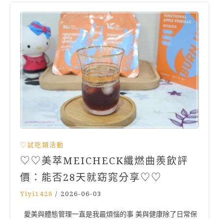
♡試吃類活動
♡♡美萃MEICHECK纖燃曲羨飲評
價：能否28天就窈窕分享♡♡
Yiyi1428
/
2026-06-03
愛美與體態管理一直是我最煩惱的事 美與健康除了日常保