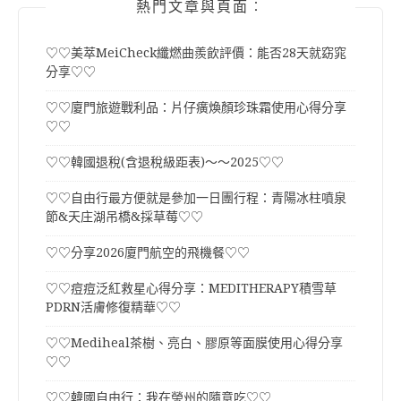
熱門文章與頁面︰
♡♡美萃MeiCheck纖燃曲羨飲評價：能否28天就窈窕
分享♡♡
♡♡廈門旅遊戰利品：片仔癀煥顏珍珠霜使用心得分享
♡♡
♡♡韓國退稅(含退稅級距表)～～2025♡♡
♡♡自由行最方便就是參加一日團行程：青陽冰柱噴泉
節&天庄湖吊橋&採草莓♡♡
♡♡分享2026廈門航空的飛機餐♡♡
♡♡痘痘泛紅救星心得分享：MEDITHERAPY積雪草
PDRN活膚修復精華♡♡
♡♡Mediheal茶樹、亮白、膠原等面膜使用心得分享
♡♡
♡♡韓國自由行：我在榮州的隨意吃♡♡