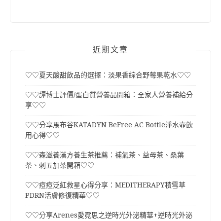
近期文章
♡♡夏天酸甜飲品的選擇：淡果香綜合野莓果乾水♡♡
♡♡譚博士評價/蛋白質營養品開箱：全家人營養補給分
享♡♡
♡♡分享馬布谷KATADYN BeFree AC Bottle淨水壺飲
用心得♡♡
♡♡森滋養漢方養生茶推薦：補氣茶、益母茶、桑葉
茶、刺五加茶開箱♡♡
♡♡痘痘泛紅救星心得分享：MEDITHERAPY積雪草
PDRN活膚修復精華♡♡
♡♡分享Arenes愛霓思之逆時光外泌精華+逆時光外泌