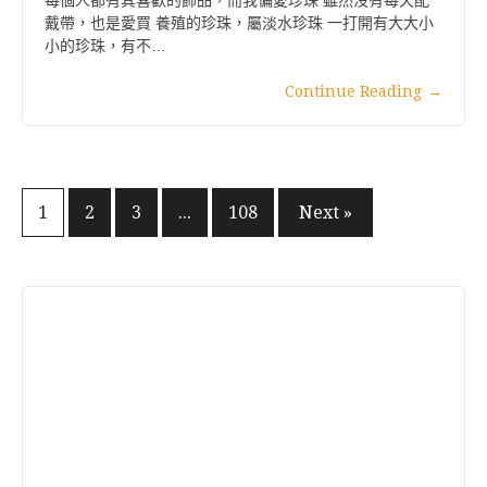
戴帶，也是愛買 養殖的珍珠，屬淡水珍珠 一打開有大大小
小的珍珠，有不…
Continue Reading
→
文
1
2
3
...
108
Next »
章
分
頁