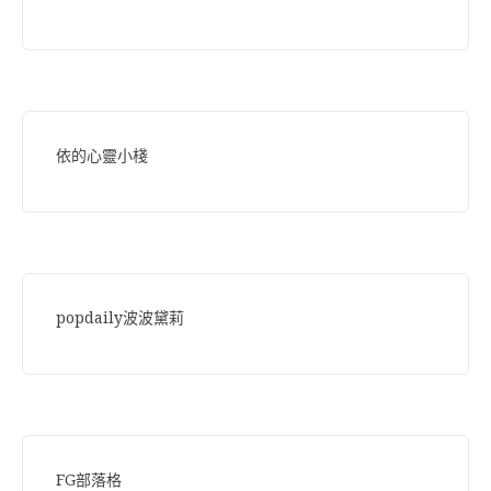
依的心靈小棧
popdaily波波黛莉
FG部落格