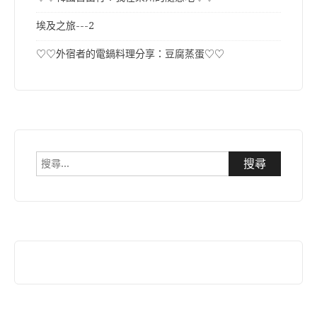
埃及之旅---2
♡♡外宿者的電鍋料理分享：豆腐蒸蛋♡♡
搜
尋
關
鍵
字: