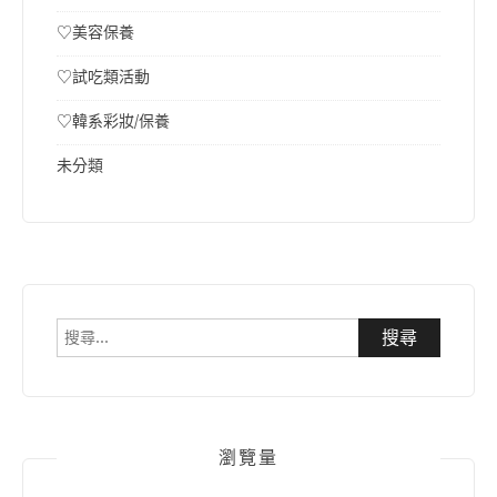
♡美容保養
♡試吃類活動
♡韓系彩妝/保養
未分類
搜
尋
關
鍵
字:
瀏覽量