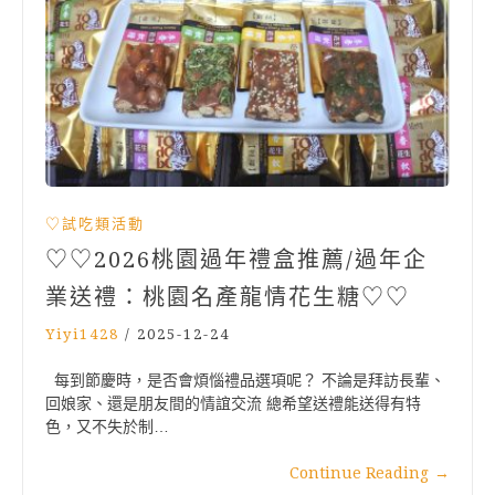
♡試吃類活動
♡♡2026桃園過年禮盒推薦/過年企
業送禮：桃園名產龍情花生糖♡♡
Yiyi1428
/
2025-12-24
每到節慶時，是否會煩惱禮品選項呢？ 不論是拜訪長輩、
回娘家、還是朋友間的情誼交流 總希望送禮能送得有特
色，又不失於制…
Continue Reading
→