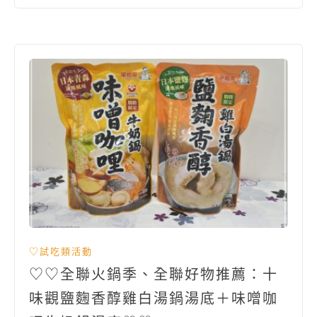
♡試吃類活動
♡♡全聯火鍋季、全聯好物推薦：十
味觀鹽麴香醇雞白湯鍋湯底＋味噌咖