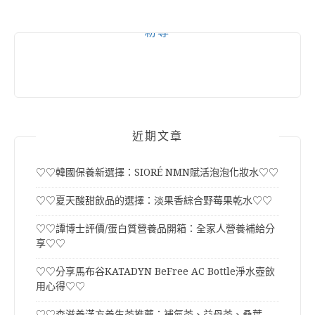
粉專
近期文章
♡♡韓國保養新選擇：SIORÉ NMN賦活泡泡化妝水♡♡
♡♡夏天酸甜飲品的選擇：淡果香綜合野莓果乾水♡♡
♡♡譚博士評價/蛋白質營養品開箱：全家人營養補給分
享♡♡
♡♡分享馬布谷KATADYN BeFree AC Bottle淨水壺飲
用心得♡♡
♡♡森滋養漢方養生茶推薦：補氣茶、益母茶、桑葉