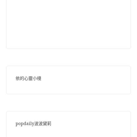
依的心靈小棧
popdaily波波黛莉