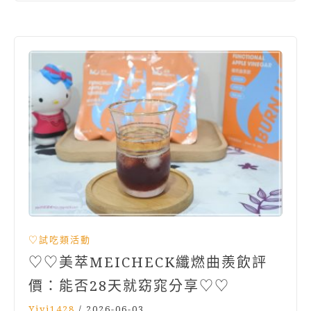
♡試吃類活動
♡♡美萃MEICHECK纖燃曲羨飲評
價：能否28天就窈窕分享♡♡
Yiyi1428
/
2026-06-03