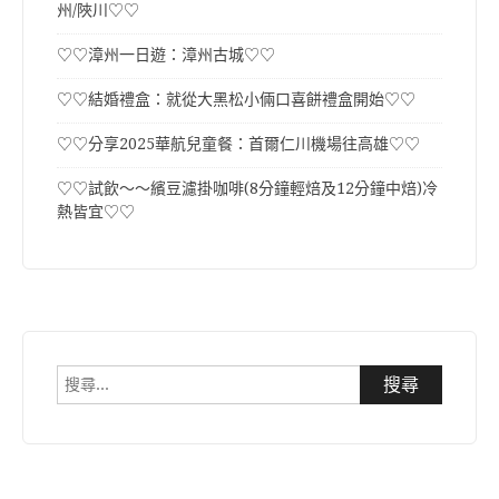
州/陜川♡♡
♡♡漳州一日遊：漳州古城♡♡
♡♡結婚禮盒：就從大黑松小倆口喜餅禮盒開始♡♡
♡♡分享2025華航兒童餐：首爾仁川機場往高雄♡♡
♡♡試飲～～繽豆濾掛咖啡(8分鐘輕焙及12分鐘中焙)冷
熱皆宜♡♡
搜
尋
關
鍵
字: