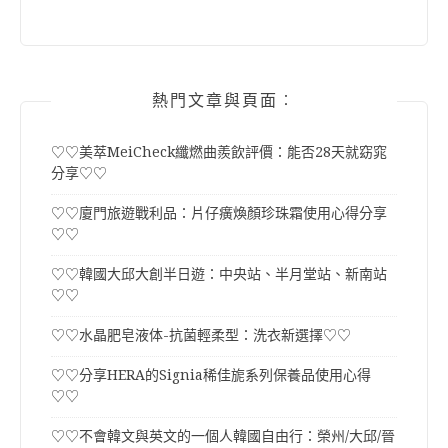
熱門文章與頁面︰
♡♡美萃MeiCheck纖燃曲羨飲評價：能否28天就窈窕
分享♡♡
♡♡廈門旅遊戰利品：片仔癀煥顏珍珠霜使用心得分享
♡♡
♡♡韓國大邱大創半日遊：中央站、半月堂站、新南站
♡♡
♡♡水晶肥皂液体-抗菌輕柔型：洗衣新選擇♡♡
♡♡分享HERA的Signia稀佳旎系列保養品使用心得
♡♡
♡♡不會韓文與英文的一個人韓國自由行：榮州/大邱/晉