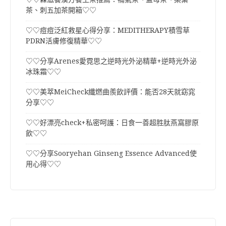
茶、刺五加茶開箱♡♡
♡♡痘痘泛紅救星心得分享：MEDITHERAPY積雪草
PDRN活膚修復精華♡♡
♡♡分享Arenes愛霓思之逆時光外泌精華+逆時光外泌
冰珠霜♡♡
♡♡美萃MeiCheck纖燃曲羨飲評價：能否28天就窈窕
分享♡♡
♡♡好漂亮check+私密呵護：日食一善超胜肽燕窩膠原
飲♡♡
♡♡分享Sooryehan Ginseng Essence Advanced使
用心得♡♡