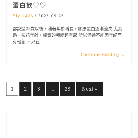
蛋白飲♡♡
Yiyi1428
/
2025-09-25
都說過25歲以後，隨著年齡增長，膠原蛋白逐漸流失 尤其
過一枝花年齡，膚質的轉變超有感 所以保養不能因年紀而
有輕忽 不只在…
Continue Reading
→
文
1
2
3
...
28
Next »
章
分
頁