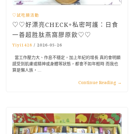
♡試吃類活動
♡♡好漂亮CHECK+私密呵護：日食
一善超胜肽燕窩膠原飲♡♡
Yiyi1428
/
2026-05-26
當工作壓力大、作息不穩定，加上年紀的增長 真的會明顯
感受到肌膚或精神或身體等狀態，都會不如年輕時 而我也
算是懶人族，…
Continue Reading
→