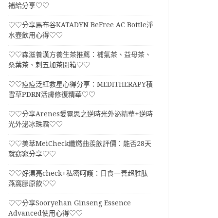
補給分享♡♡
♡♡分享馬布谷KATADYN BeFree AC Bottle淨
水壺飲用心得♡♡
♡♡森滋養漢方養生茶推薦：補氣茶、益母茶、
桑葉茶、刺五加茶開箱♡♡
♡♡痘痘泛紅救星心得分享：MEDITHERAPY積
雪草PDRN活膚修復精華♡♡
♡♡分享Arenes愛霓思之逆時光外泌精華+逆時
光外泌冰珠霜♡♡
♡♡美萃MeiCheck纖燃曲羨飲評價：能否28天
就窈窕分享♡♡
♡♡好漂亮check+私密呵護：日食一善超胜肽
燕窩膠原飲♡♡
♡♡分享Sooryehan Ginseng Essence
Advanced使用心得♡♡