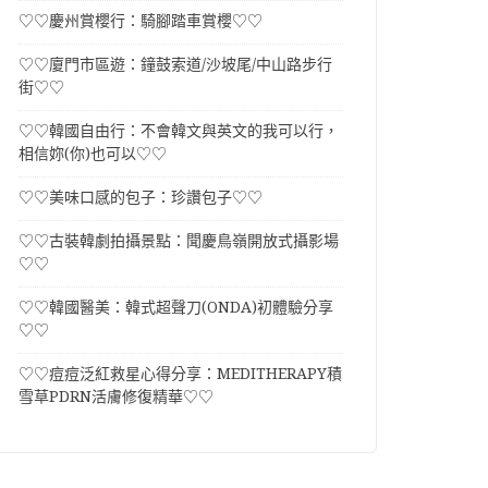
♡♡慶州賞櫻行：騎腳踏車賞櫻♡♡
♡♡廈門市區遊：鐘鼓索道/沙坡尾/中山路步行
街♡♡
♡♡韓國自由行：不會韓文與英文的我可以行，
相信妳(你)也可以♡♡
♡♡美味口感的包子：珍讚包子♡♡
♡♡古裝韓劇拍攝景點：聞慶鳥嶺開放式攝影場
♡♡
♡♡韓國醫美：韓式超聲刀(ONDA)初體驗分享
♡♡
♡♡痘痘泛紅救星心得分享：MEDITHERAPY積
雪草PDRN活膚修復精華♡♡