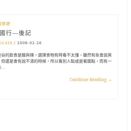
國旅遊
國行—後記
yi1428
/
2008-02-26
曼谷的飲食是酸與辣，選擇食物有時看不太懂，雖然有些會說英
，但還是會有說不清的時候，所以看別人點或是看圖點，而有一
必…
Continue Reading
→