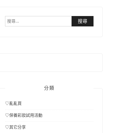
搜
尋
關
鍵
字:
分類
♡亂亂買
♡保養彩妝試用活動
♡其它分享