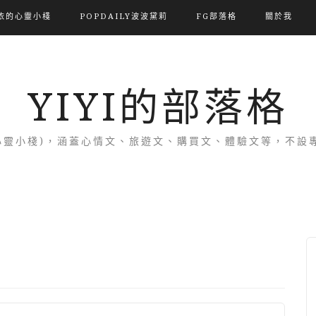
依的心靈小棧
POPDAILY波波黛莉
FG部落格
關於我
YIYI的部落格
(依的心靈小棧)，涵蓋心情文、旅遊文、購買文、體驗文等，不