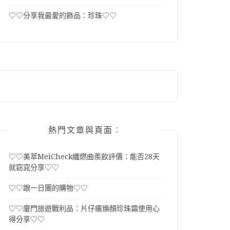
♡♡分享我最愛的飾品：珍珠♡♡
熱門文章與頁面︰
♡♡美萃MeiCheck纖燃曲羨飲評價：能否28天
就窈窕分享♡♡
♡♡跟一日團的購物♡♡
♡♡廈門旅遊戰利品：片仔癀煥顏珍珠霜使用心
得分享♡♡