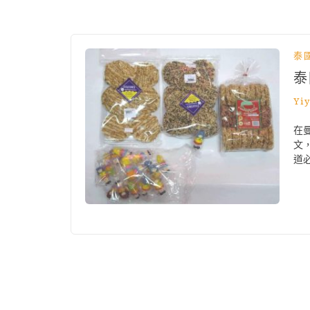
泰
泰
Yi
在
文
道