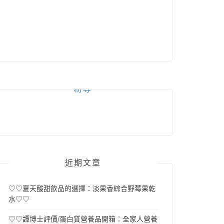
粉專
近期文章
♡♡夏天酸甜飲品的選擇：淡果香綜合野莓果乾
水♡♡
♡♡譚博士評價/蛋白質營養品開箱：全家人營養