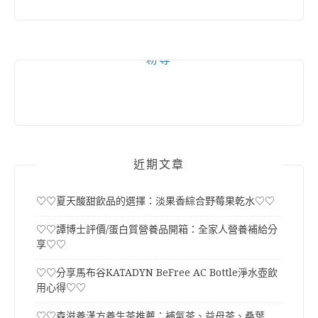
粉專
近期文章
♡♡夏天酸甜飲品的選擇：淡果香綜合野莓果乾水♡♡
♡♡譚博士評價/蛋白質營養品開箱：全家人營養補給分
享♡♡
♡♡分享馬布谷KATADYN BeFree AC Bottle淨水壺飲
用心得♡♡
♡♡森滋養漢方養生茶推薦：補氣茶、益母茶、桑葉