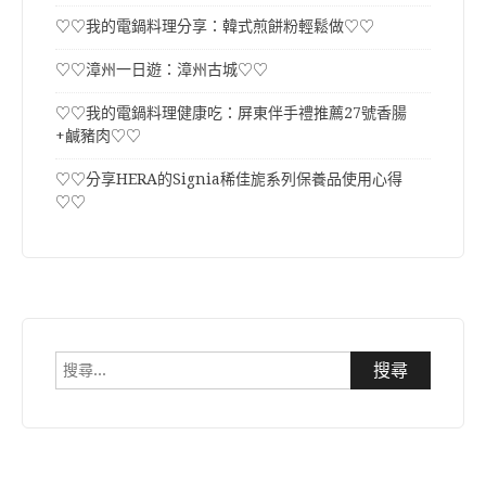
♡♡我的電鍋料理分享：韓式煎餅粉輕鬆做♡♡
♡♡漳州一日遊：漳州古城♡♡
♡♡我的電鍋料理健康吃：屏東伴手禮推薦27號香腸
+鹹豬肉♡♡
♡♡分享HERA的Signia稀佳旎系列保養品使用心得
♡♡
搜
尋
關
鍵
字: