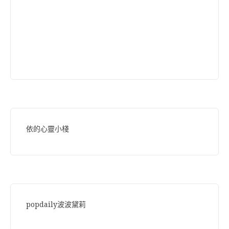
依的心靈小棧
popdaily波波黛莉