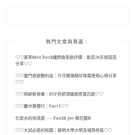
熱門文章與頁面︰
♡♡美萃MeiCheck纖燃曲羨飲評價：能否28天就窈窕
分享♡♡
♡♡廈門旅遊戰利品：片仔癀煥顏珍珠霜使用心得分享
♡♡
♡♡熟齡新保養：BTP亮妍頂級膠原蛋白飲♡♡
♡♡慶州賞櫻行：Part I♡♡
化妝水的保濕度---- Paul& Joe 橙花露N
♡♡大邱必逛的校園：啟明大學大明及城西校區♡♡