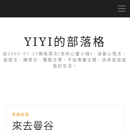
YIYI的部落格
自2002-07-25開始寫文(依的心靈小棧)，涵蓋心情文、
旅遊文、購買文、體驗文等，不設專屬主題，因為這就是
我的生活。
泰國旅遊
來去曼谷