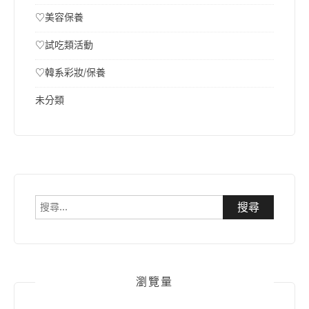
♡美容保養
♡試吃類活動
♡韓系彩妝/保養
未分類
搜
尋
關
鍵
字:
瀏覽量