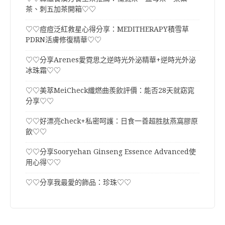
茶、刺五加茶開箱♡♡
♡♡痘痘泛紅救星心得分享：MEDITHERAPY積雪草
PDRN活膚修復精華♡♡
♡♡分享Arenes愛霓思之逆時光外泌精華+逆時光外泌
冰珠霜♡♡
♡♡美萃MeiCheck纖燃曲羨飲評價：能否28天就窈窕
分享♡♡
♡♡好漂亮check+私密呵護：日食一善超胜肽燕窩膠原
飲♡♡
♡♡分享Sooryehan Ginseng Essence Advanced使
用心得♡♡
♡♡分享我最愛的飾品：珍珠♡♡