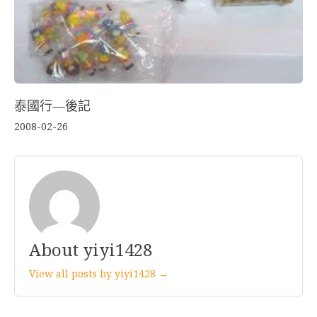
泰國行—後記
2008-02-26
About yiyi1428
View all posts by yiyi1428 →