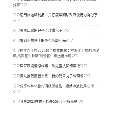
分享♡♡
♡♡廈門旅遊戰利品：片仔癀煥顏珍珠霜使用心得分享
♡♡
♡♡美味口感的包子：珍讚包子♡♡
♡♡買到不想停手的免稅店戰利品♡♡
♡♡過年伴手禮2024過年禮盒推薦：桃園伴手禮/桃園名
產/桃園花生軟糖/龍情花生糖送禮推薦♡♡
♡♡居家環境清潔維護：歐克靈抗菌清潔液♡♡
♡♡貢丸推薦慶豐食品：我的簡單丸子料理餐♡♡
♡♡分享Whoo后的頂級保養品：還幼津液使用心得
♡♡
♡♡分享2025往杭州的長榮航空一般餐點♡♡