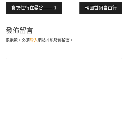
文
食衣住行在曼谷——-1
韓國首爾自由行
章
導
發佈留言
覽
很抱歉，必須
登入
網站才能發佈留言。