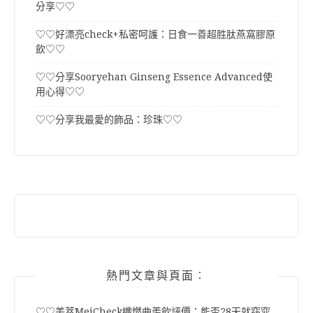
分享♡♡
♡♡好漂亮check+私密呵護：日食一善超胜肽燕窩膠原
飲♡♡
♡♡分享Sooryehan Ginseng Essence Advanced使
用心得♡♡
♡♡分享我最愛的飾品：珍珠♡♡
熱門文章與頁面︰
♡♡美萃MeiCheck纖燃曲羨飲評價：能否28天就窈窕