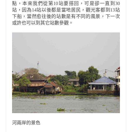
點，本來我們從第
10
站要搭回，可是卻一直到
30
站，因為
14
站以後都是當地居民，觀光客都到
13
站
下船，當然愈往後的站數是有不同的風景，下一次
或許也可以到其它站數參觀
。
河兩岸的景色