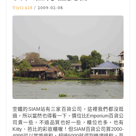
Yiyi1428
/
2009-02-08
空鐵的
SIAM
站有三家百貨公司，這裡我們都沒逛
過，所以當然也得看一下，價位比
Emporium
百貨公
司貴一些，不過品質也好一些，櫃位也多，也有
Kitty
、芭比的彩妝櫃喔！但
SIAM
百貨公司買
2000-
4999
可以當場退稅，超過
5000
就得到機場退稅。至