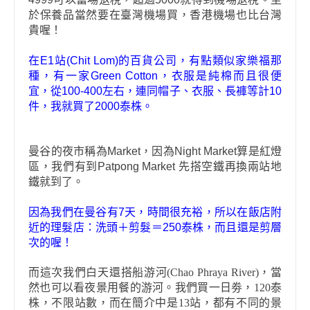
於保養品當然要在臺灣機場買，香港機場也比台灣
貴喔！
在
E1
站
(Chit Lom)
的百貨公司，有點類似家樂福那
種，有一家
Green Cotton
，衣服是純棉而且很便
宜，從
100-400
左右，連同帽子、衣服、長褲等計
10
件，我就買了
2000
泰株。
曼谷的夜市稱為
Market
，因為
Night Market
算是紅燈
區，我們有到
Patpong Market
先搭空鐵再換兩站地
鐵就到了。
因為我們在曼谷有
7
天，時間很充裕，所以在飯店附
近的理髮店：洗頭＋剪髮＝
250
泰株，而且還是剪層
次的喔！
而這次我們白天還搭船游河
(Chao Phraya River)
，當
然也可以看夜景用餐的游河。我們買一日劵，
120
泰
株，不限站數，而在簡介中是
13
站，都有不同的景