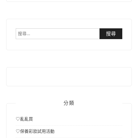
搜
尋
關
鍵
字:
分類
♡亂亂買
♡保養彩妝試用活動