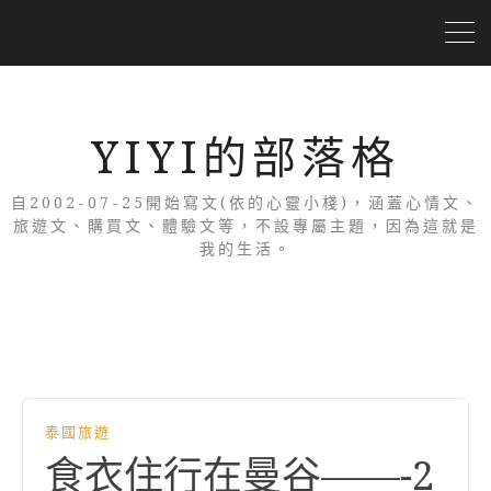
YIYI的部落格
自2002-07-25開始寫文(依的心靈小棧)，涵蓋心情文、
旅遊文、購買文、體驗文等，不設專屬主題，因為這就是
我的生活。
泰國旅遊
食衣住行在曼谷——-2