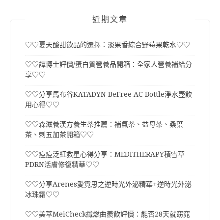
近期文章
♡♡夏天酸甜飲品的選擇：淡果香綜合野莓果乾水♡♡
♡♡譚博士評價/蛋白質營養品開箱：全家人營養補給分
享♡♡
♡♡分享馬布谷KATADYN BeFree AC Bottle淨水壺飲
用心得♡♡
♡♡森滋養漢方養生茶推薦：補氣茶、益母茶、桑葉
茶、刺五加茶開箱♡♡
♡♡痘痘泛紅救星心得分享：MEDITHERAPY積雪草
PDRN活膚修復精華♡♡
♡♡分享Arenes愛霓思之逆時光外泌精華+逆時光外泌
冰珠霜♡♡
♡♡美萃MeiCheck纖燃曲羨飲評價：能否28天就窈窕