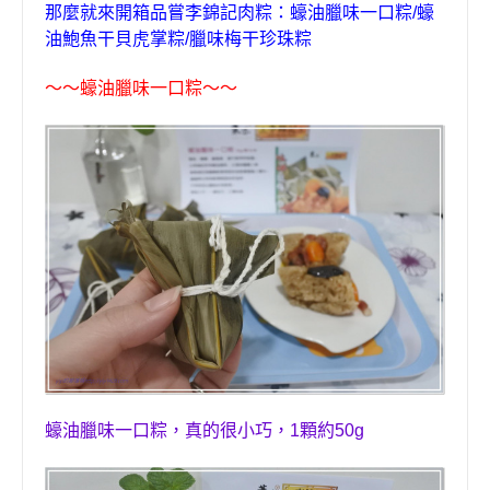
那麼就來開箱品嘗
李錦記肉粽：蠔油臘味一口粽
/
蠔
油鮑魚干貝虎掌粽
/
臘味梅干珍珠粽
～～
蠔油臘味一口粽
～～
蠔油臘味一口粽，真的很小巧
，
1
顆約
50g