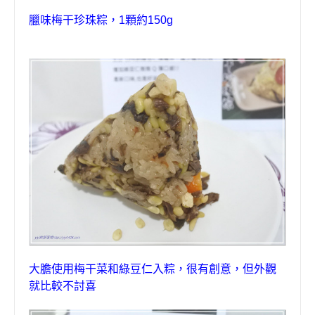
臘味梅干珍珠粽
，
1
顆約
150g
大膽使用梅干菜和綠豆仁入粽，很有創意，但外觀
就比較不討喜