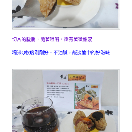
切片的臘腸
，
隨著咀嚼
，
還有著微甜感
糯米
Q
軟度剛剛好、不油膩，鹹淡適中的好滋味