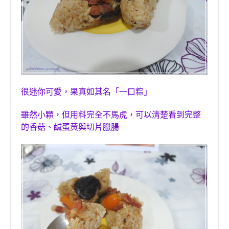
很迷你
可愛，果真如其名「一口粽」
雖然小顆，但用料完全不馬虎，
可以
清楚
看到完整
的
香菇、
鹹
蛋黃
與切片臘腸