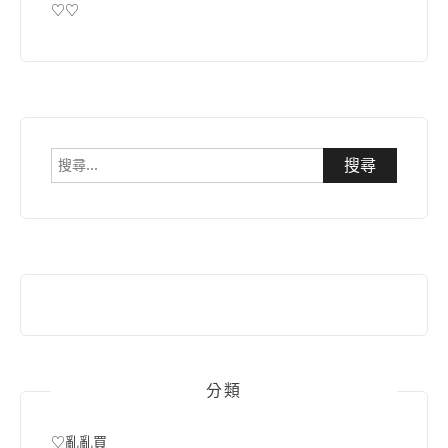
♡♡
搜
尋
關
鍵
字:
分類
♡亂亂買