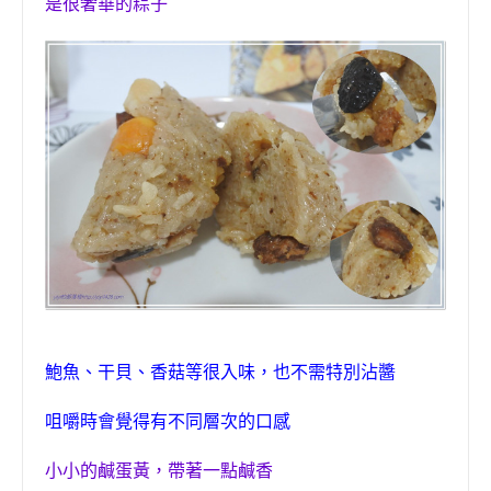
是很奢華的粽子
鮑魚、干貝、香菇等很入味，也不需特別沾醬
咀嚼時會覺得有不同層次的口感
小小的鹹蛋黃，帶著一點鹹香