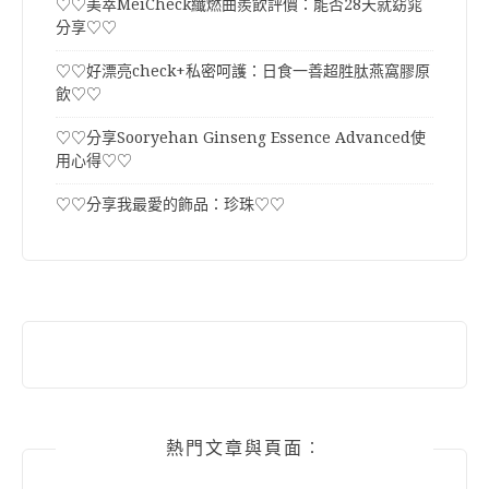
♡♡美萃MeiCheck纖燃曲羨飲評價：能否28天就窈窕
分享♡♡
♡♡好漂亮check+私密呵護：日食一善超胜肽燕窩膠原
飲♡♡
♡♡分享Sooryehan Ginseng Essence Advanced使
用心得♡♡
♡♡分享我最愛的飾品：珍珠♡♡
熱門文章與頁面︰