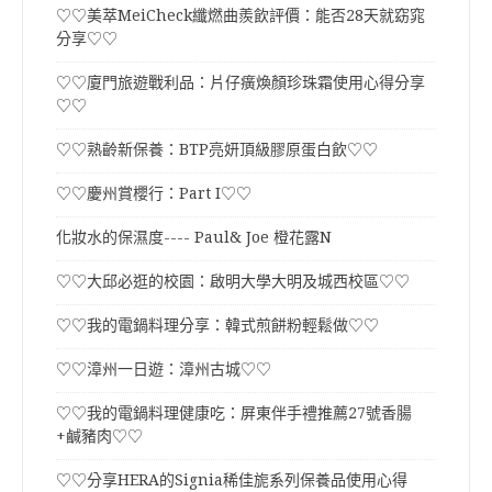
♡♡美萃MeiCheck纖燃曲羨飲評價：能否28天就窈窕
分享♡♡
♡♡廈門旅遊戰利品：片仔癀煥顏珍珠霜使用心得分享
♡♡
♡♡熟齡新保養：BTP亮妍頂級膠原蛋白飲♡♡
♡♡慶州賞櫻行：Part I♡♡
化妝水的保濕度---- Paul& Joe 橙花露N
♡♡大邱必逛的校園：啟明大學大明及城西校區♡♡
♡♡我的電鍋料理分享：韓式煎餅粉輕鬆做♡♡
♡♡漳州一日遊：漳州古城♡♡
♡♡我的電鍋料理健康吃：屏東伴手禮推薦27號香腸
+鹹豬肉♡♡
♡♡分享HERA的Signia稀佳旎系列保養品使用心得