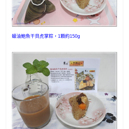
蠔油鮑魚干貝虎掌粽
，
1
顆約
150g