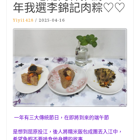
年我選李錦記肉粽♡♡
Yiyi1428
/
2025-04-16
一年有三大傳統節日，在即將到來的端午節
是想到屈原投江，後人將糯米飯包成團丟入江中，
希望魚蝦不要啃食他身體
的故事