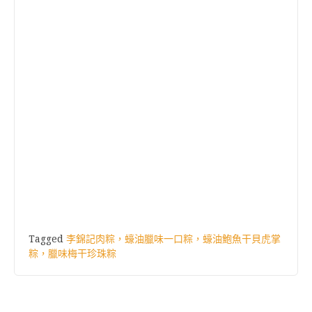
Tagged
李錦記肉粽，蠔油臘味一口粽，蠔油鮑魚干貝虎掌
粽，臘味梅干珍珠粽