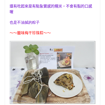
還有吃起來是有點紮實感的糯米，不會有黏的口感
喔
也是不油膩的粽子
～～
臘味梅干珍珠粽
～～