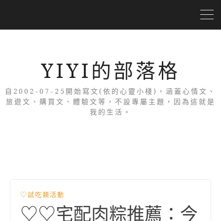
YIYI的部落格
自2002-07-25開始寫文(依的心靈小棧)，涵蓋心情文、
旅遊文、購買文、體驗文等，不設專屬主題，因為這就是
我的生活。
♡試吃類活動
♡♡宅配肉粽推薦：今