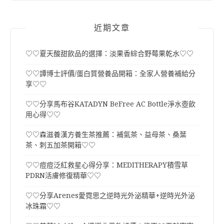
近期文章
♡♡夏天酸甜飲品的選擇：淡果香綜合野莓果乾水♡♡
♡♡譚博士評價/蛋白質營養品開箱：全家人營養補給分
享♡♡
♡♡分享馬布谷KATADYN BeFree AC Bottle淨水壺飲
用心得♡♡
♡♡森滋養漢方養生茶推薦：補氣茶、益母茶、桑葉
茶、刺五加茶開箱♡♡
♡♡痘痘泛紅救星心得分享：MEDITHERAPY積雪草
PDRN活膚修復精華♡♡
♡♡分享Arenes愛霓思之逆時光外泌精華+逆時光外泌
冰珠霜♡♡