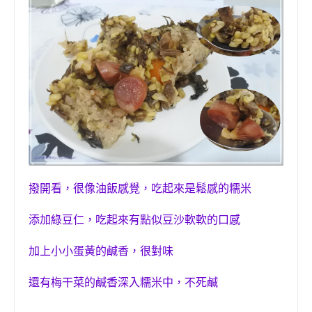
撥開看
，
很像油飯感覺
，
吃起來是鬆感的糯米
添加綠豆仁
，
吃起來有點似
豆沙軟軟
的口感
加上小小蛋黃的鹹香，很對味
還有梅干菜的鹹香深入糯米中，不死鹹