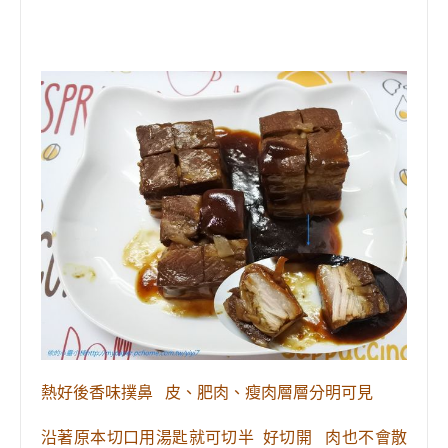
熱好後香味撲鼻
皮、肥肉、
瘦肉
層層分明可見
沿著原本切口用湯匙就可切半 好切開 肉也不會散