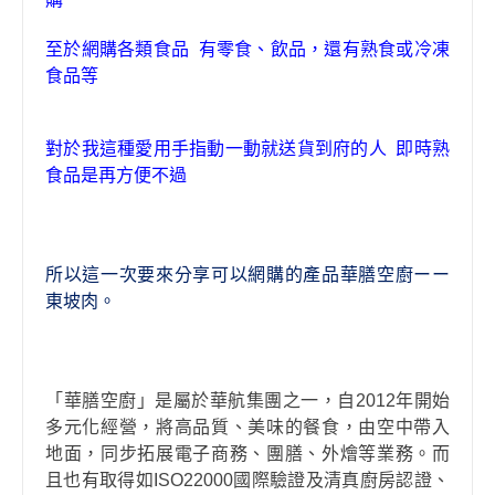
，
至於網購各類食品 有零食、飲品
還有熟食或冷凍
食品等
對於我這種愛用手指動一動就送貨到府的人 即時熟
食品是再方便不過
所以這一次要來分享可以網購的產品
華膳空廚
ーー
東坡肉。
「華膳空廚」是屬於華航集團之一，自2012年開始
多元化經營，將高品質、美味的餐食，由空中帶入
地面，同步拓展電子商務、團膳、外燴等業務。而
且也有取得如ISO22000國際驗證及清真廚房認證、