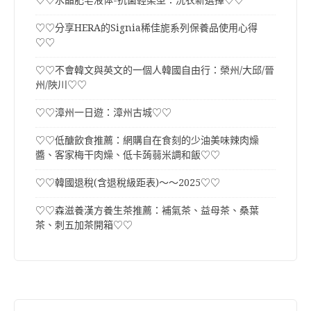
♡♡分享HERA的Signia稀佳旎系列保養品使用心得
♡♡
♡♡不會韓文與英文的一個人韓國自由行：榮州/大邱/晉
州/陜川♡♡
♡♡漳州一日遊：漳州古城♡♡
♡♡低醣飲食推薦：網購自在食刻的少油美味辣肉燥
醬、客家梅干肉燥、低卡蒟蒻米調和飯♡♡
♡♡韓國退稅(含退稅級距表)～～2025♡♡
♡♡森滋養漢方養生茶推薦：補氣茶、益母茶、桑葉
茶、刺五加茶開箱♡♡