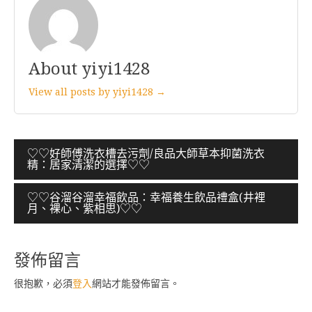
About yiyi1428
View all posts by yiyi1428 →
文
♡♡好師傅洗衣槽去污劑/良品大師草本抑菌洗衣
精：居家清潔的選擇♡♡
章
導
♡♡谷溜谷溜幸福飲品：幸福養生飲品禮盒(井裡
月、裸心、紫相思)♡♡
覽
發佈留言
很抱歉，必須
登入
網站才能發佈留言。