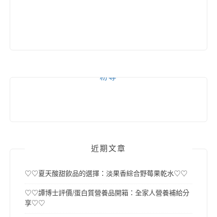
粉專
近期文章
♡♡夏天酸甜飲品的選擇：淡果香綜合野莓果乾水♡♡
♡♡譚博士評價/蛋白質營養品開箱：全家人營養補給分
享♡♡