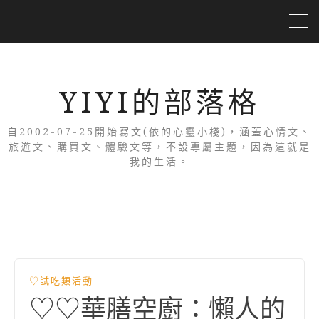
YIYI的部落格
自2002-07-25開始寫文(依的心靈小棧)，涵蓋心情文、
旅遊文、購買文、體驗文等，不設專屬主題，因為這就是
我的生活。
♡試吃類活動
♡♡華膳空廚：懶人的