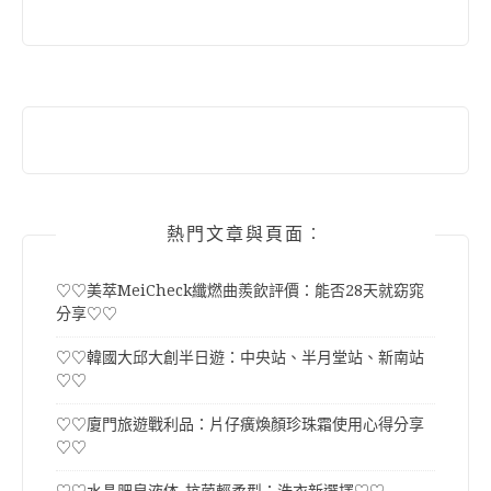
熱門文章與頁面︰
♡♡美萃MeiCheck纖燃曲羨飲評價：能否28天就窈窕
分享♡♡
♡♡韓國大邱大創半日遊：中央站、半月堂站、新南站
♡♡
♡♡廈門旅遊戰利品：片仔癀煥顏珍珠霜使用心得分享
♡♡
♡♡水晶肥皂液体-抗菌輕柔型：洗衣新選擇♡♡