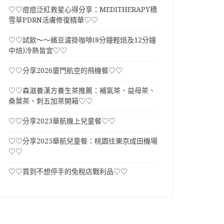
♡♡痘痘泛紅救星心得分享：MEDITHERAPY積
雪草PDRN活膚修復精華♡♡
♡♡試飲～～繽豆濾掛咖啡(8分鐘輕焙及12分鐘
中焙)冷熱皆宜♡♡
♡♡分享2026廈門航空的飛機餐♡♡
♡♡森滋養漢方養生茶推薦：補氣茶、益母茶、
桑葉茶、刺五加茶開箱♡♡
♡♡分享2023華航機上兒童餐♡♡
♡♡分享2025華航兒童餐：桃園往東京成田機場
♡♡
♡♡買到不想停手的免稅店戰利品♡♡