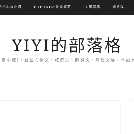
依的心靈小棧
POPDAILY波波黛莉
FG部落格
關於我
YIYI的部落格
(依的心靈小棧)，涵蓋心情文、旅遊文、購買文、體驗文等，不