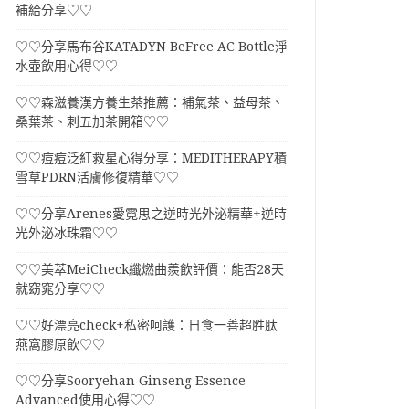
補給分享♡♡
♡♡分享馬布谷KATADYN BeFree AC Bottle淨
水壺飲用心得♡♡
♡♡森滋養漢方養生茶推薦：補氣茶、益母茶、
桑葉茶、刺五加茶開箱♡♡
♡♡痘痘泛紅救星心得分享：MEDITHERAPY積
雪草PDRN活膚修復精華♡♡
♡♡分享Arenes愛霓思之逆時光外泌精華+逆時
光外泌冰珠霜♡♡
♡♡美萃MeiCheck纖燃曲羨飲評價：能否28天
就窈窕分享♡♡
♡♡好漂亮check+私密呵護：日食一善超胜肽
燕窩膠原飲♡♡
♡♡分享Sooryehan Ginseng Essence
Advanced使用心得♡♡