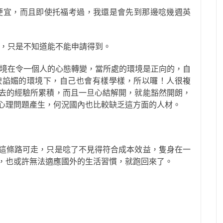
便宜，而且即使托福考過，我還是會先到那邊唸幾週英
理，只是不知道能不能申請得到。
環境在令一個人的心態轉變，當所處的環境是正向的，自
諛諂媚的環境下，自己也會有樣學樣，所以囉！人很複
去的經驗所累積，而且一旦心結解開，就能豁然開朗，
心理問題產生，何況國內也比較缺乏這方面的人材。
這條路可走，只是唸了不見得符合成本效益，隻身在一
，也或許無法適應國外的生活習慣，就跑回來了。