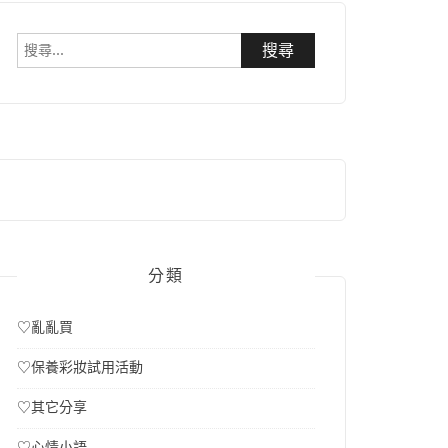
搜
尋
關
鍵
字:
分類
♡亂亂買
♡保養彩妝試用活動
♡其它分享
♡心情小語