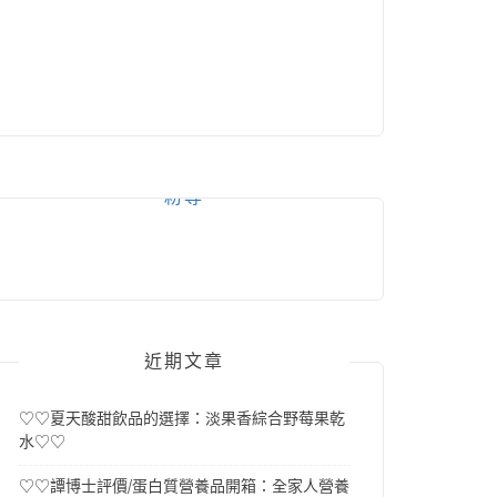
粉專
近期文章
♡♡夏天酸甜飲品的選擇：淡果香綜合野莓果乾
水♡♡
♡♡譚博士評價/蛋白質營養品開箱：全家人營養