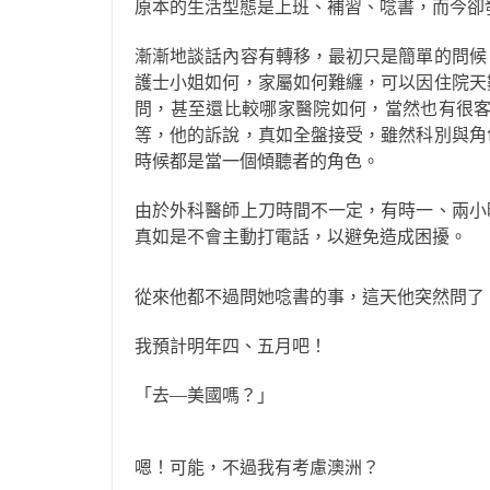
原本的生活型態是上班、補習、唸書，而今卻
漸漸地談話內容有轉移，最初只是簡單的問候
護士小姐如何，家屬如何難纏，可以因住院天
問，甚至還比較哪家醫院如何，當然也有很客
等，他的訴說，真如全盤接受，雖然科別與角
時候都是當一個傾聽者的角色。
由於外科醫師上刀時間不一定，有時一、兩小
真如是不會主動打電話，以避免造成困擾。
從來他都不過問她唸書的事，這天他突然問了
我預計明年四、五月吧！
「去—美國嗎？」
嗯！可能，不過我有考慮澳洲？