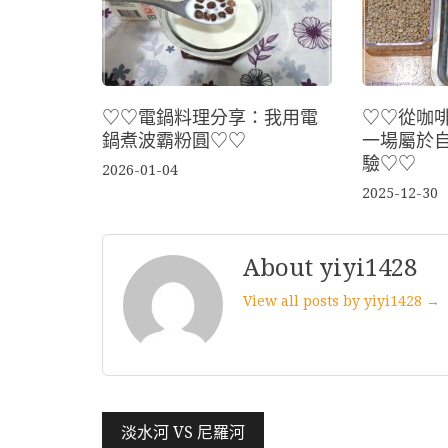
♡♡電鍋料理分享：我用電
♡♡從咖
鍋煮波霸粉圓♡♡
一場屬於
驗♡♡
2026-01-04
2025-12-30
About yiyi1428
View all posts by yiyi1428 →
文
淡水河 VS 尼羅河