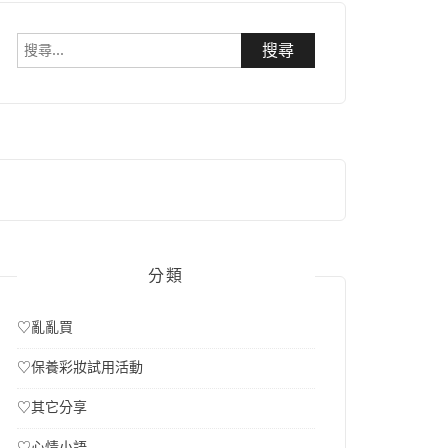
搜
尋
關
鍵
字:
分類
♡亂亂買
♡保養彩妝試用活動
♡其它分享
♡心情小語