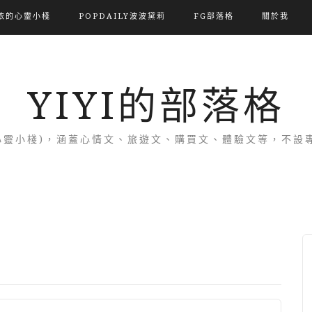
依的心靈小棧
POPDAILY波波黛莉
FG部落格
關於我
YIYI的部落格
(依的心靈小棧)，涵蓋心情文、旅遊文、購買文、體驗文等，不