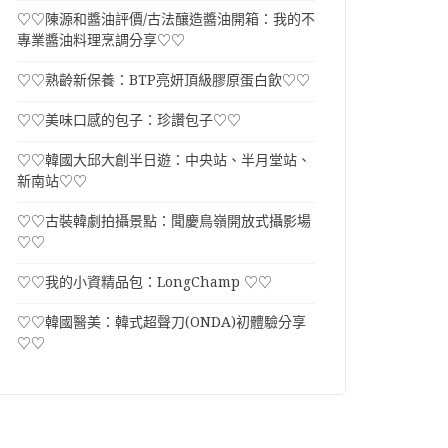
♡♡陳源和醬油評價/古法釀造醬油開箱：我的不
專業醬油料理烹調分享♡♡
♡♡熟齡新保養：BTP亮妍頂級膠原蛋白飲♡♡
♡♡美味口感的包子：珍讚包子♡♡
♡♡韓國大邱大創半日遊：中央站、半月堂站、
新南站♡♡
♡♡古裝韓劇拍攝景點：聞慶鳥嶺開放式攝影場
♡♡
♡♡我的小資精品包：LongChamp ♡♡
♡♡韓國醫美：韓式超聲刀(ONDA)初體驗分享
♡♡