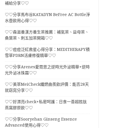
補給分享♡♡
♡♡分享馬布谷KATADYN BeFree AC Bottle淨
水壺飲用心得♡♡
♡♡森滋養漢方養生茶推薦：補氣茶、益母茶、
桑葉茶、刺五加茶開箱♡♡
♡♡痘痘泛紅救星心得分享：MEDITHERAPY積
雪草PDRN活膚修復精華♡♡
♡♡分享Arenes愛霓思之逆時光外泌精華+逆時
光外泌冰珠霜♡♡
♡♡美萃MeiCheck纖燃曲羨飲評價：能否28天
就窈窕分享♡♡
♡♡好漂亮check+私密呵護：日食一善超胜肽
燕窩膠原飲♡♡
♡♡分享Sooryehan Ginseng Essence
Advanced使用心得♡♡