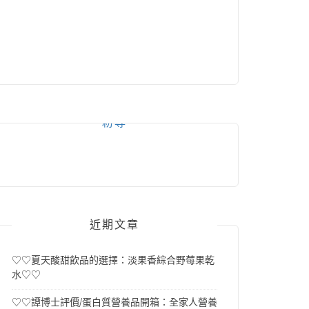
粉專
近期文章
♡♡夏天酸甜飲品的選擇：淡果香綜合野莓果乾
水♡♡
♡♡譚博士評價/蛋白質營養品開箱：全家人營養