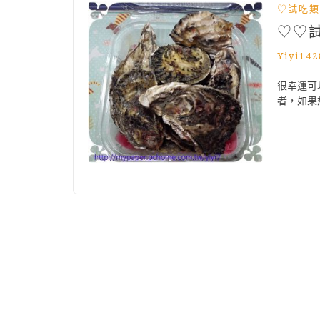
♡試吃類
♡♡
Yiyi142
很幸運可
者，如果