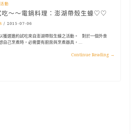
活動
試吃～～電鍋料理：澎湖帶殼生蠔♡♡
8
/
2015-07-06
以獲選邀約試吃來自澎湖帶殼生蠔之活動。 對於一個外食
想自己烹煮時，必需要有廚房與烹煮器具，…
Continue Reading
→