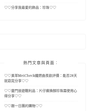
♡♡分享我最愛的飾品：珍珠♡♡
熱門文章與頁面︰
♡♡美萃MeiCheck纖燃曲羨飲評價：能否28天
就窈窕分享♡♡
♡♡廈門旅遊戰利品：片仔癀煥顏珍珠霜使用心
得分享♡♡
♡♡跟一日團的購物♡♡