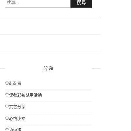
搜
尋
關
鍵
字:
分類
♡亂亂買
♡保養彩妝試用活動
♡其它分享
♡心情小語
♡旅遊類