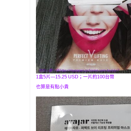
1
盒5片—15.25 USD
；
一片約100台幣
也算是有點小貴