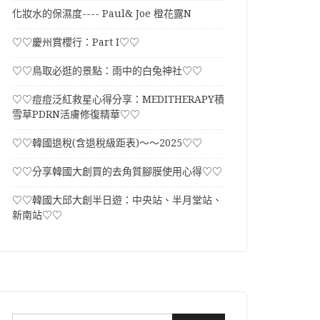
化妝水的保濕度---- Paul& Joe 橙花露N
♡♡慶州賞櫻行：Part I♡♡
♡♡鳥取必逛的景點：雨中的白兔神社♡♡
♡♡痘痘泛紅救星心得分享：MEDITHERAPY積
雪草PDRN活膚修復精華♡♡
♡♡韓國退稅(含退稅級距表)～～2025♡♡
♡♡分享韓國大創買的去角質腳膜使用心得♡♡
♡♡韓國大邱大創半日遊：中央站、半月堂站、
新南站♡♡