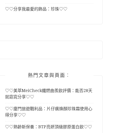
♡♡分享我最愛的飾品：珍珠♡♡
熱門文章與頁面︰
♡♡美萃MeiCheck纖燃曲羨飲評價：能否28天
就窈窕分享♡♡
♡♡廈門旅遊戰利品：片仔癀煥顏珍珠霜使用心
得分享♡♡
♡♡熟齡新保養：BTP亮妍頂級膠原蛋白飲♡♡