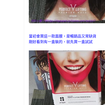
當初會買這一款面膜
，
是暢銷品又常缺貨
剛好看到有一盒裝的
，
就先買一盒試試