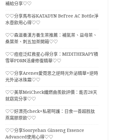
補給分享♡♡
♡♡分享馬布谷KATADYN BeFree AC Bottle淨
水壺飲用心得♡♡
♡♡森滋養漢方養生茶推薦：補氣茶、益母茶、
桑葉茶、刺五加茶開箱♡♡
♡♡痘痘泛紅救星心得分享：MEDITHERAPY積
雪草PDRN活膚修復精華♡♡
♡♡分享Arenes愛霓思之逆時光外泌精華+逆時
光外泌冰珠霜♡♡
♡♡美萃MeiCheck纖燃曲羨飲評價：能否28天
就窈窕分享♡♡
♡♡好漂亮check+私密呵護：日食一善超胜肽
燕窩膠原飲♡♡
♡♡分享Sooryehan Ginseng Essence
Advanced使用心得♡♡