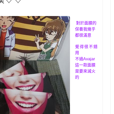
對於面膜的
保養我幾乎
都很滿意
覺得很不錯
用
不過
Avajar
這一款面膜
是要來滅火
的