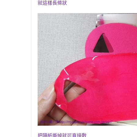
就這樣長條狀
把隔紙撕掉就可直接敷