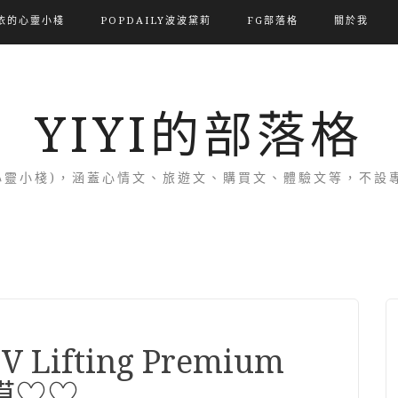
依的心靈小棧
POPDAILY波波黛莉
FG部落格
關於我
YIYI的部落格
(依的心靈小棧)，涵蓋心情文、旅遊文、購買文、體驗文等，不
V Lifting Premium
眼膜♡♡