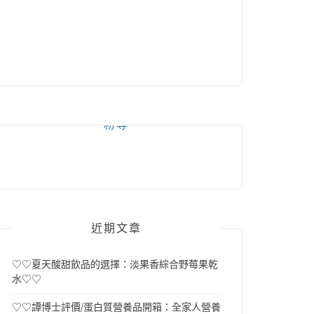
粉專
近期文章
♡♡夏天酸甜飲品的選擇：淡果香綜合野莓果乾
水♡♡
♡♡譚博士評價/蛋白質營養品開箱：全家人營養