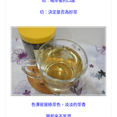
問：喝茶後的口感
切：決定是否為好茶
色澤就是綠茶色，淡淡的茶香
喝起來不苦澀