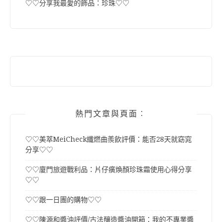
♡♡分享我最愛的飾品：珍珠♡♡
熱門文章與頁面︰
♡♡美萃MeiCheck纖燃曲羨飲評價：能否28天就窈窕
分享♡♡
♡♡廈門旅遊戰利品：片仔癀煥顏珍珠霜使用心得分享
♡♡
♡♡跟一日團的購物♡♡
♡♡陳源和醬油評價/古法釀造醬油開箱：我的不專業醬