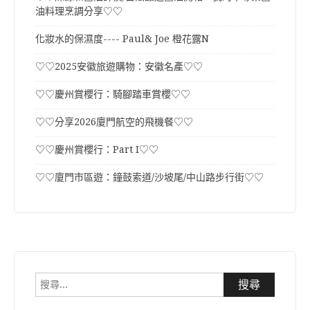
油料理烹調分享♡♡
化妝水的保濕度---- Paul& Joe 橙花露N
♡♡2025安徽旅遊購物：安徽名產♡♡
♡♡慶州賞櫻行：騎腳踏車賞櫻♡♡
♡♡分享2026廈門航空的飛機餐♡♡
♡♡慶州賞櫻行：Part I♡♡
♡♡廈門市區遊：鐘鼓索道/沙坡尾/中山路步行街♡♡
搜
尋
關