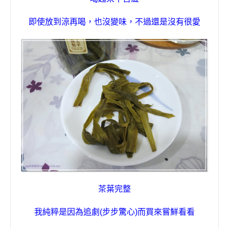
即使放到涼再喝
，
也沒變味
，不過還是沒有很愛
茶葉完整
我純粹是因為追劇(步步驚心)而買來嘗鮮看看