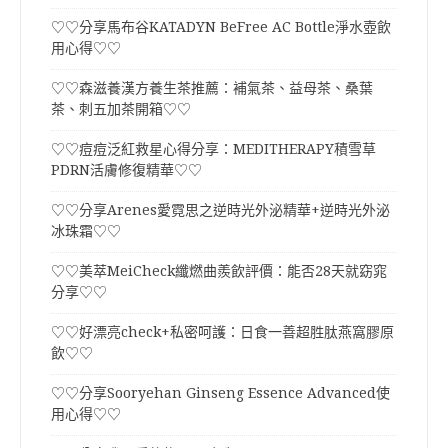
♡♡分享馬布谷KATADYN BeFree AC Bottle淨水壺飲
用心得♡♡
♡♡森滋養漢方養生茶推薦：補氣茶、益母茶、桑葉
茶、刺五加茶開箱♡♡
♡♡痘痘泛紅救星心得分享：MEDITHERAPY積雪草
PDRN活膚修復精華♡♡
♡♡分享Arenes愛霓思之逆時光外泌精華+逆時光外泌
冰珠霜♡♡
♡♡美萃MeiCheck纖燃曲羨飲評價：能否28天就窈窕
分享♡♡
♡♡好漂亮check+私密呵護：日食一善超胜肽燕窩膠原
飲♡♡
♡♡分享Sooryehan Ginseng Essence Advanced使
用心得♡♡