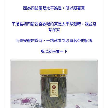
因為四爺愛喝太平猴魁
，
所以跟著買
不過當初四爺說喜歡喝的茶是
太平猴魁時
，
我並沒
有深究
而是安徽旅遊時
，
一路就看到必買茗茶的招牌
所以
就來買一下