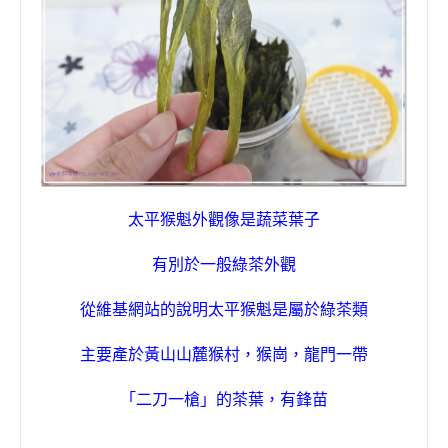
太平猴魁外觀像是蔬菜葉子
有別於一般綠茶外觀
從維基網站的說明太平猴魁是屬於綠茶類
主要產於黃山山麓猴村，猴崗，龍門一帶
「二刀一槍」的茶葉
，
有鋒苗