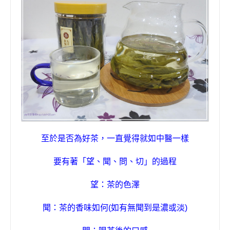
至於是否為好茶
，
一直覺得就如中醫一樣
要有著
「
望
、
聞
、
問
、
切」的過程
望：茶的色澤
聞：茶的香味如何
(
如有無聞到是濃或淡
)