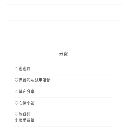
鍵
字:
分類
♡亂亂買
♡保養彩妝試用活動
♡其它分享
♡心情小語
♡旅遊類
出國愛買篇