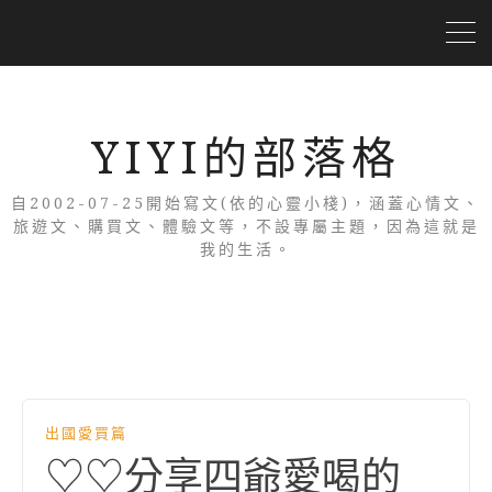
YIYI的部落格
自2002-07-25開始寫文(依的心靈小棧)，涵蓋心情文、
旅遊文、購買文、體驗文等，不設專屬主題，因為這就是
我的生活。
出國愛買篇
♡♡分享四爺愛喝的