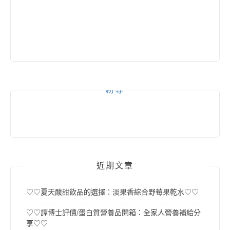
粉專
近期文章
♡♡夏天酸甜飲品的選擇：淡果香綜合野莓果乾水♡♡
♡♡譚博士評價/蛋白質營養品開箱：全家人營養補給分
享♡♡