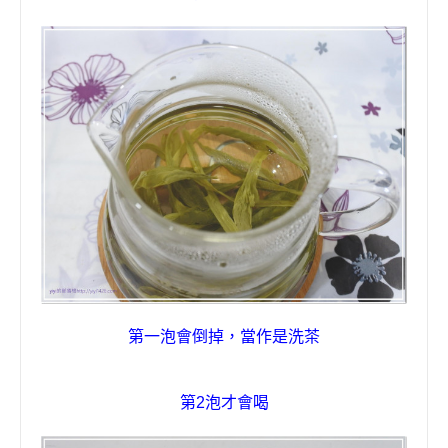
第一泡會倒掉
，
當作是洗茶
第
2
泡才會喝