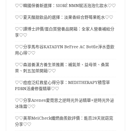
♡♡韓國保養新選擇：SIORÉ NMN賦活泡泡化妝水♡♡
♡♡夏天酸甜飲品的選擇：淡果香綜合野莓果乾水♡♡
♡♡譚博士評價/蛋白質營養品開箱：全家人營養補給分
享♡♡
♡♡分享馬布谷KATADYN BeFree AC Bottle淨水壺飲
用心得♡♡
♡♡森滋養漢方養生茶推薦：補氣茶、益母茶、桑葉
茶、刺五加茶開箱♡♡
♡♡痘痘泛紅救星心得分享：MEDITHERAPY積雪草
PDRN活膚修復精華♡♡
♡♡分享Arenes愛霓思之逆時光外泌精華+逆時光外泌
冰珠霜♡♡
♡♡美萃MeiCheck纖燃曲羨飲評價：能否28天就窈窕
分享♡♡