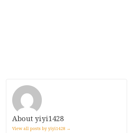
About yiyi1428
View all posts by yiyi1428 →