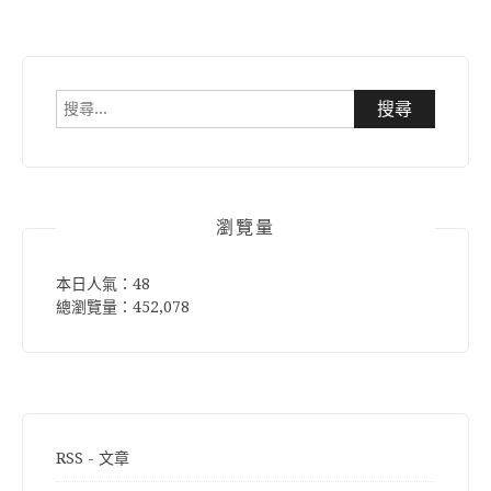
搜
尋
關
鍵
字:
瀏覽量
本日人氣：48
總瀏覽量：452,078
RSS - 文章