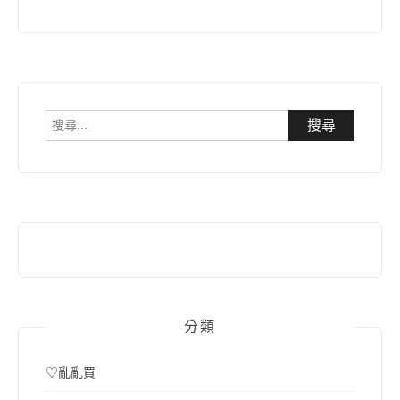
搜
尋
關
鍵
字:
分類
♡亂亂買