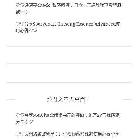
♡♡好漂亮check+私密呵護：日食一善超胜肽燕窩膠原
飲♡♡
♡♡分享Sooryehan Ginseng Essence Advanced使
用心得♡♡
熱門文章與頁面︰
♡♡美萃MeiCheck纖燃曲羨飲評價：能否28天就窈窕
分享♡♡
♡♡廈門旅遊戰利品：片仔癀煥顏珍珠霜使用心得分享