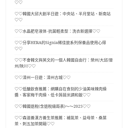
♡♡
♡♡韓國大邱大創半日遊：中央站、半月堂站、新南站
♡♡
♡♡水晶肥皂液体-抗菌輕柔型：洗衣新選擇♡♡
♡♡分享HERA的Signia稀佳旎系列保養品使用心得
♡♡
♡♡不會韓文與英文的一個人韓國自由行：榮州/大邱/晉
州/陜川♡♡
♡♡漳州一日遊：漳州古城♡♡
♡♡低醣飲食推薦：網購自在食刻的少油美味辣肉燥
醬、客家梅干肉燥、低卡蒟蒻米調和飯♡♡
♡♡韓國退稅(含退稅級距表)～～2025♡♡
♡♡森滋養漢方養生茶推薦：補氣茶、益母茶、桑葉
茶、刺五加茶開箱♡♡