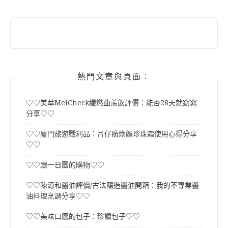
熱門文章與頁面︰
♡♡美萃MeiCheck纖燃曲羨飲評價：能否28天就窈窕
分享♡♡
♡♡廈門旅遊戰利品：片仔癀煥顏珍珠霜使用心得分享
♡♡
♡♡跟一日團的購物♡♡
♡♡陳源和醬油評價/古法釀造醬油開箱：我的不專業醬
油料理烹調分享♡♡
♡♡美味口感的包子：珍讚包子♡♡