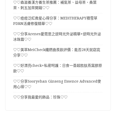
♡♡森滋養漢方養生茶推薦：補氣茶、益母茶、桑葉
茶、刺五加茶開箱♡♡
♡♡痘痘泛紅救星心得分享：MEDITHERAPY積雪草
PDRN活膚修復精華♡♡
♡♡分享Arenes愛霓思之逆時光外泌精華+逆時光外泌
冰珠霜♡♡
♡♡美萃MeiCheck纖燃曲羨飲評價：能否28天就窈窕
分享♡♡
♡♡好漂亮check+私密呵護：日食一善超胜肽燕窩膠原
飲♡♡
♡♡分享Sooryehan Ginseng Essence Advanced使
用心得♡♡
♡♡分享我最愛的飾品：珍珠♡♡