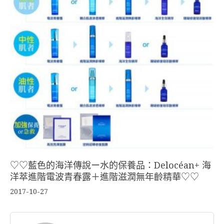
♡♡藍色的海洋傳說ー水的保養品：Delocéan+ 海
洋萃進階電波青春露＋進階滋潤無年齡精華♡♡
2017-10-27