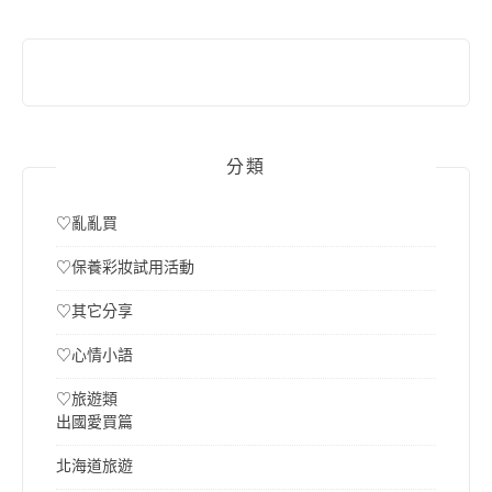
字:
分類
♡亂亂買
♡保養彩妝試用活動
♡其它分享
♡心情小語
♡旅遊類
出國愛買篇
北海道旅遊