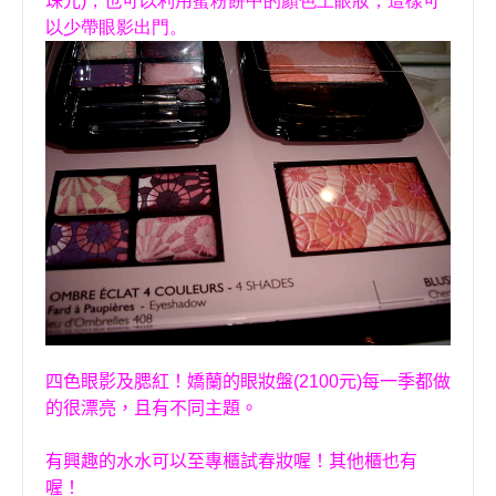
珠光
)
；也可以利用蜜粉餅中的顏色上眼妝，這樣可
以少帶眼影出門。
四色眼影及腮紅！
嬌蘭的眼妝盤
(2100
元
)
每一季都做
的很漂亮，且有不同主題。
有興趣的水水可以至專櫃試春妝喔！其他櫃也有
喔！