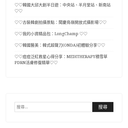
♡♡韓國大邱大創半日遊：中央站、半月堂站、新南站
♡♡
♡♡古裝韓劇拍攝景點：聞慶鳥嶺開放式攝影場♡♡
♡♡我的小資精品包：LongChamp ♡♡
♡♡韓國醫美：韓式超聲刀(ONDA)初體驗分享♡♡
♡♡痘痘泛紅救星心得分享：MEDITHERAPY積雪草
PDRN活膚修復精華♡♡
搜
尋
關
鍵