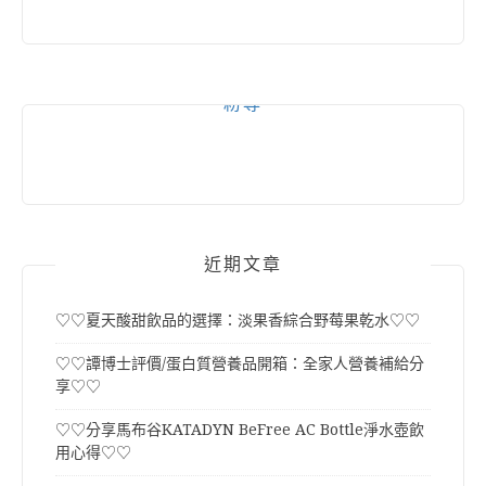
粉專
近期文章
♡♡夏天酸甜飲品的選擇：淡果香綜合野莓果乾水♡♡
♡♡譚博士評價/蛋白質營養品開箱：全家人營養補給分
享♡♡
♡♡分享馬布谷KATADYN BeFree AC Bottle淨水壺飲
用心得♡♡