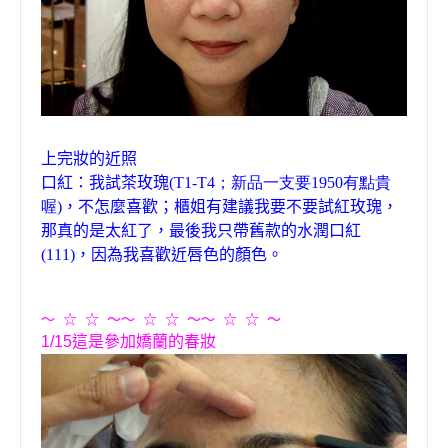
上完妝的近照
口紅：我試茶玫瑰
(T1-T4
；新品一支要1950有點貴
喔
)
，不怎麼喜歡；櫃姐有建議我要不要試紅玫瑰，
那真的是太紅了，最後我只帶舊款的水潤口紅
(111)
，因為我喜歡近唇色的顏色。
〜
☆
☆
〜〜
☆
☆
〜〜
☆
☆
〜
1/15
這是
參加嬌蘭的
春妝