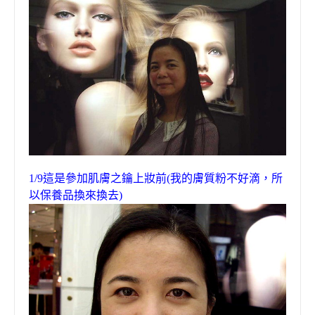
1/9
這是
參加肌膚之鑰
上妝前
(
我的膚質粉不好滴，所
以保養品換來換去
)