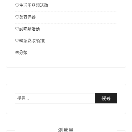
♡生活用品類活動
♡美容保養
♡試吃類活動
♡韓系彩妝/保養
未分類
搜
尋
關
鍵
字:
瀏覽量