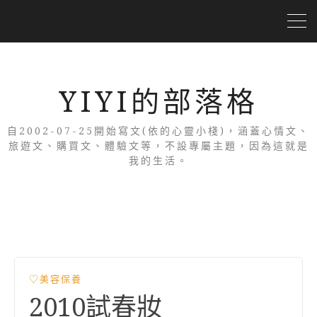
YIYI的部落格
自2002-07-25開始寫文(依的心靈小棧)，涵蓋心情文、
旅遊文、購買文、體驗文等，不設專屬主題，因為這就是
我的生活。
♡美容保養
2010試春妝