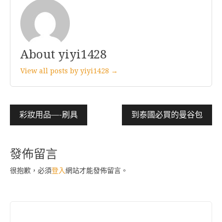
About yiyi1428
View all posts by yiyi1428 →
文
彩妝用品—-刷具
到泰國必買的曼谷包
章
導
發佈留言
覽
很抱歉，必須
登入
網站才能發佈留言。