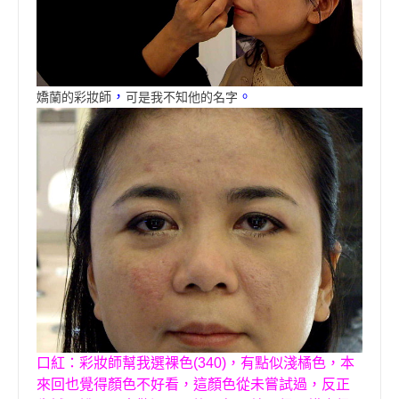
，
。
嬌蘭的彩妝師
可是我不知他的名字
口紅：彩妝師幫我選裸色
(340)
，有點似淺橘色，本
來回也覺得顏色不好看，這顏色從未嘗試過，反正