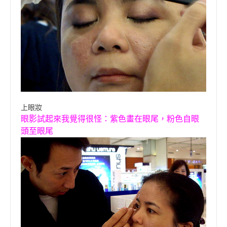
上眼妝
眼影試起來我覺得很怪：紫色畫在眼尾，粉色自眼
頭至眼尾