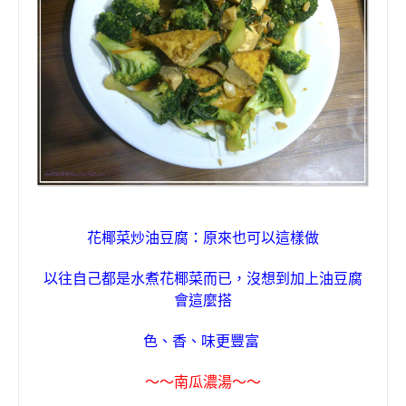
花椰菜炒油豆腐
：
原來也可以這樣做
以往自己都是水煮花椰菜而已
，
沒想到加上油豆腐
會這麼搭
色
、
香
、
味更豐富
〜〜
南瓜濃湯
〜〜