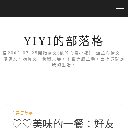
YIYI的部落格
自2002-07-25開始寫文(依的心靈小棧)，涵蓋心情文、
旅遊文、購買文、體驗文等，不設專屬主題，因為這就是
我的生活。
♡其它分享
♡♡美味的一餐：好友