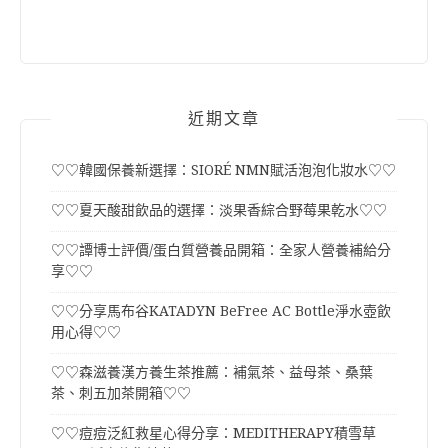
近期文章
♡♡韓國保養新選擇：SIORÉ NMN賦活泡泡化妝水♡♡
♡♡夏天酸甜飲品的選擇：淡果香綜合野莓果乾水♡♡
♡♡譚博士評價/蛋白質營養品開箱：全家人營養補給分
享♡♡
♡♡分享馬布谷KATADYN BeFree AC Bottle淨水壺飲
用心得♡♡
♡♡森滋養漢方養生茶推薦：補氣茶、益母茶、桑葉
茶、刺五加茶開箱♡♡
♡♡痘痘泛紅救星心得分享：MEDITHERAPY積雪草