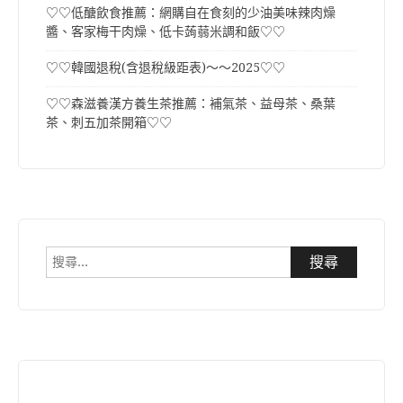
♡♡低醣飲食推薦：網購自在食刻的少油美味辣肉燥
醬、客家梅干肉燥、低卡蒟蒻米調和飯♡♡
♡♡韓國退稅(含退稅級距表)～～2025♡♡
♡♡森滋養漢方養生茶推薦：補氣茶、益母茶、桑葉
茶、刺五加茶開箱♡♡
搜
尋
關
鍵
字: