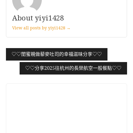
About yiyi1428
View all posts by yiyi1428 →
文
♡♡閨蜜親做藜麥吐司的幸福滋味分享♡♡
章
♡♡分享2025往杭州的長榮航空一般餐點♡♡
導
覽