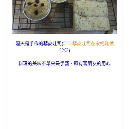
隔天是手作的
藜麥
吐司(
♡♡藜麥吐司在家輕鬆做
♡♡)
料理的美味不單只是手藝
，
還有著朋友的用心