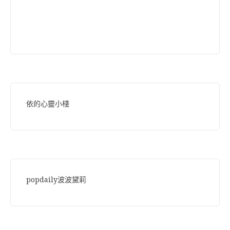
依的心靈小棧
popdaily波波黛莉