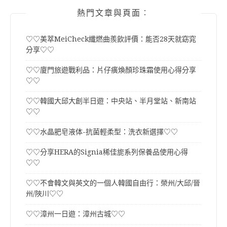
熱門文章與頁面︰
♡♡美萃MeiCheck纖燃曲羨飲評價：能否28天就窈窕
分享♡♡
♡♡廈門旅遊戰利品：片仔癀煥顏珍珠霜使用心得分享
♡♡
♡♡韓國大邱大創半日遊：中央站、半月堂站、新南站
♡♡
♡♡水晶肥皂液体-抗菌輕柔型：洗衣新選擇♡♡
♡♡分享HERA的Signia稀佳旎系列保養品使用心得
♡♡
♡♡不會韓文與英文的一個人韓國自由行：榮州/大邱/晉
州/陜川♡♡
♡♡漳州一日遊：漳州古城♡♡