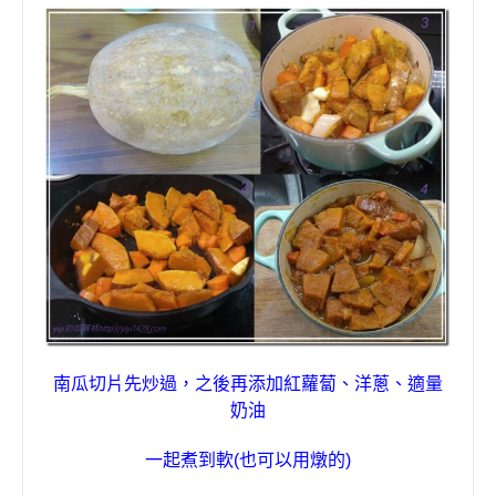
南瓜切片先炒過
，
之後再添加紅蘿蔔
、
洋蔥
、適量
奶油
一起
煮到軟
(
也可以用燉的
)