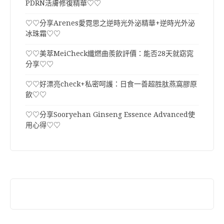
PDRN活膚修復精華♡♡
♡♡分享Arenes愛霓思之逆時光外泌精華+逆時光外泌
冰珠霜♡♡
♡♡美萃MeiCheck纖燃曲羨飲評價：能否28天就窈窕
分享♡♡
♡♡好漂亮check+私密呵護：日食一善超胜肽燕窩膠原
飲♡♡
♡♡分享Sooryehan Ginseng Essence Advanced使
用心得♡♡