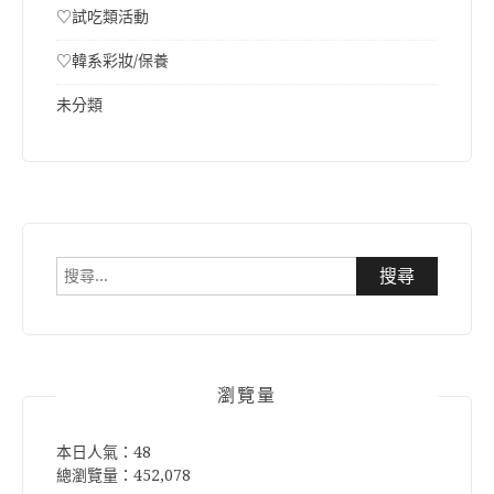
♡試吃類活動
♡韓系彩妝/保養
未分類
搜
尋
關
鍵
字:
瀏覽量
本日人氣：48
總瀏覽量：452,078