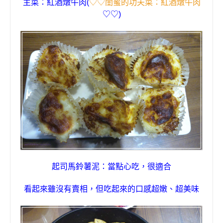
主菜
：
紅酒燉牛肉(
♡♡閨蜜的功夫菜：紅酒燉牛肉
♡♡)
起司馬鈴薯泥
：
當點心吃
，
很適合
看起來雖沒有賣相
，
但吃起來的口感超嫩
、
超美味