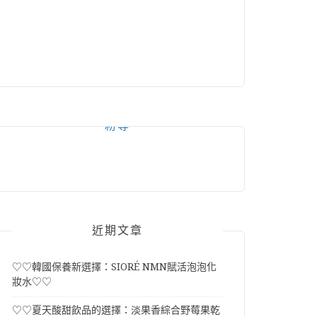
粉專
近期文章
♡♡韓國保養新選擇：SIORÉ NMN賦活泡泡化
妝水♡♡
♡♡夏天酸甜飲品的選擇：淡果香綜合野莓果乾