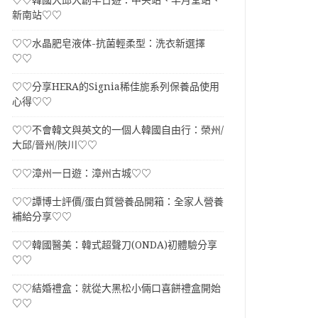
♡♡韓國大邱大創半日遊：中央站、半月堂站、
新南站♡♡
♡♡水晶肥皂液体-抗菌輕柔型：洗衣新選擇
♡♡
♡♡分享HERA的Signia稀佳旎系列保養品使用
心得♡♡
♡♡不會韓文與英文的一個人韓國自由行：榮州/
大邱/晉州/陜川♡♡
♡♡漳州一日遊：漳州古城♡♡
♡♡譚博士評價/蛋白質營養品開箱：全家人營養
補給分享♡♡
♡♡韓國醫美：韓式超聲刀(ONDA)初體驗分享
♡♡
♡♡結婚禮盒：就從大黑松小倆口喜餅禮盒開始
♡♡