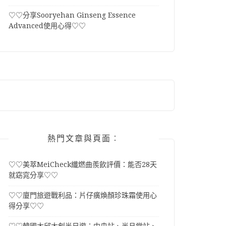
♡♡分享Sooryehan Ginseng Essence
Advanced使用心得♡♡
熱門文章與頁面︰
♡♡美萃MeiCheck纖燃曲羨飲評價：能否28天
就窈窕分享♡♡
♡♡廈門旅遊戰利品：片仔癀煥顏珍珠霜使用心
得分享♡♡