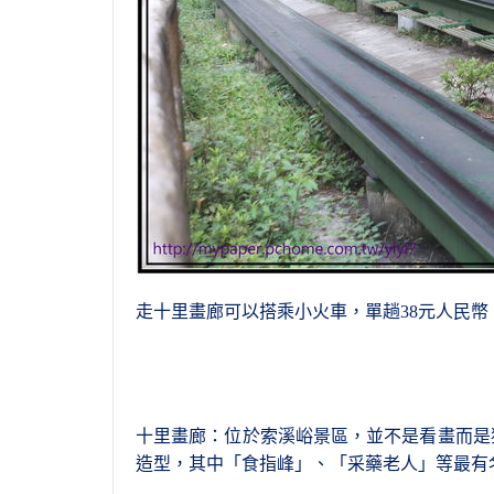
走
十
里畫廊可以搭乘小火車
，
單趟38元人民幣
十里畫廊：位於索溪峪景區，並不是看畫而是
造型，其中「食指峰」、「采藥老人」等最有