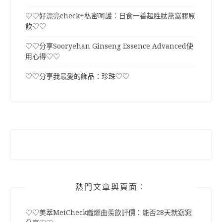
♡♡好漂亮check+私密呵護：日食一善超胜肽燕窩膠原
飲♡♡
♡♡分享Sooryehan Ginseng Essence Advanced使
用心得♡♡
♡♡分享我最愛的飾品：珍珠♡♡
熱門文章與頁面︰
♡♡美萃MeiCheck纖燃曲羨飲評價：能否28天就窈窕