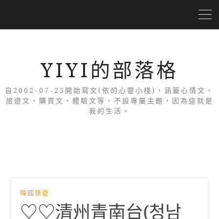
YIYI的部落格
自2002-07-25開始寫文(依的心靈小棧)，涵蓋心情文、
旅遊文、購買文、體驗文等，不設專屬主題，因為這就是
我的生活。
韓國旅遊
♡♡清州青南台(청남