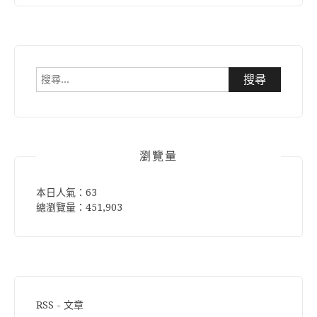
搜
尋
關
鍵
字:
瀏覽量
本日人氣：63
總瀏覽量：451,903
RSS - 文章