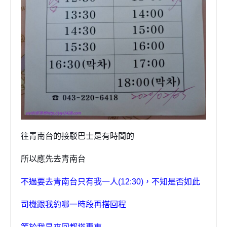
往青南台
的
接駁
巴士是有時間的
所以應先去青南台
不過要去青南台只有我一人
(12:30)
，不知是否如此
司機跟我約哪一時段再搭回程