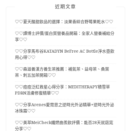
近期文章
♡♡夏天酸甜飲品的選擇：淡果香綜合野莓果乾水♡♡
♡♡譚博士評價/蛋白質營養品開箱：全家人營養補給分
享♡♡
♡♡分享馬布谷KATADYN BeFree AC Bottle淨水壺飲
用心得♡♡
♡♡森滋養漢方養生茶推薦：補氣茶、益母茶、桑葉
茶、刺五加茶開箱♡♡
♡♡痘痘泛紅救星心得分享：MEDITHERAPY積雪草
PDRN活膚修復精華♡♡
♡♡分享Arenes愛霓思之逆時光外泌精華+逆時光外泌
冰珠霜♡♡
♡♡美萃MeiCheck纖燃曲羨飲評價：能否28天就窈窕
分享♡♡