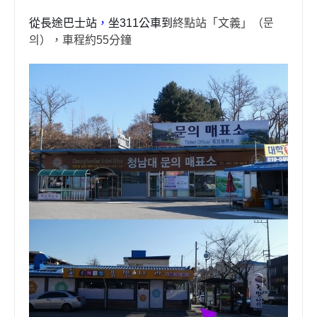
從長途巴士站
，
坐
311
公車到
終點站「文義」（
문
의
），車程約
55
分鐘