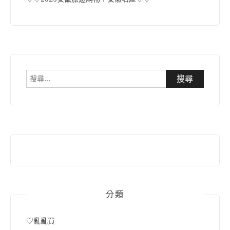
搜
尋
關
鍵
字:
分類
♡亂亂買