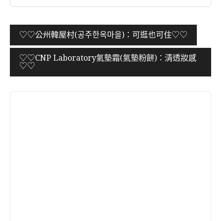
文
♡♡公州韓屋村(공주한옥마을)：可逛也可住♡♡
章
♡♡CNP Laboratory氣墊霜(氣墊粉餅)：清透妝感
導
♡♡
覽