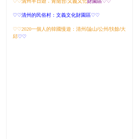
♡♡
清州半日遊：青南台
/
文義文化
財園區
♡♡
♡♡
清州的民俗村：文義文化
財園區
♡♡
♡♡2020
一個人的韓國慢遊：清州
/
論山
/
公州
/
扶餘
/
大
邱
♡♡