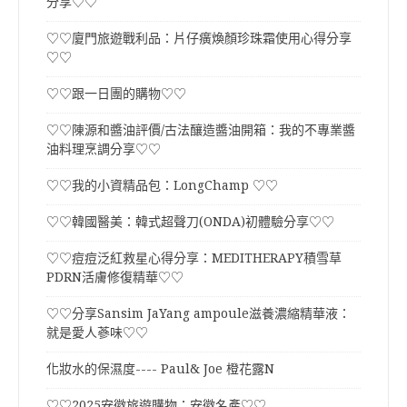
分享♡♡
♡♡廈門旅遊戰利品：片仔癀煥顏珍珠霜使用心得分享
♡♡
♡♡跟一日團的購物♡♡
♡♡陳源和醬油評價/古法釀造醬油開箱：我的不專業醬
油料理烹調分享♡♡
♡♡我的小資精品包：LongChamp ♡♡
♡♡韓國醫美：韓式超聲刀(ONDA)初體驗分享♡♡
♡♡痘痘泛紅救星心得分享：MEDITHERAPY積雪草
PDRN活膚修復精華♡♡
♡♡分享Sansim JaYang ampoule滋養濃縮精華液：
就是愛人蔘味♡♡
化妝水的保濕度---- Paul& Joe 橙花露N
♡♡2025安徽旅遊購物：安徽名產♡♡