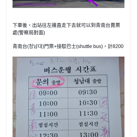
下車後，出站往左邊直走下去就可以到
青南台
賣票
處
(
警察局對面
)
青南台
(
청남대
)
門票
+
接駁
巴士
(shuttle bus)
，計
8200