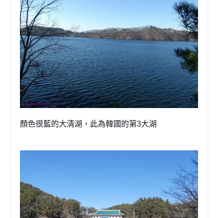
顏色很藍的大清湖
，
此為韓國的第
3
大湖