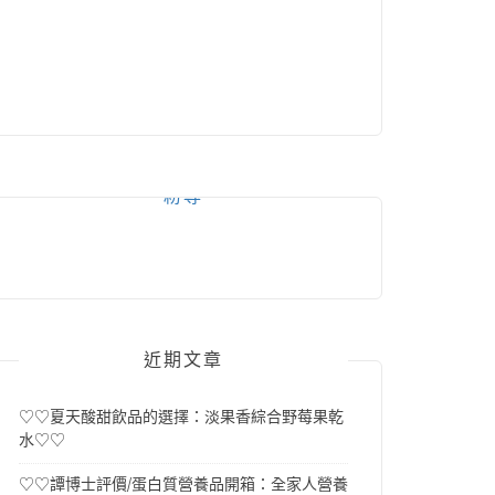
粉專
近期文章
♡♡夏天酸甜飲品的選擇：淡果香綜合野莓果乾
水♡♡
♡♡譚博士評價/蛋白質營養品開箱：全家人營養