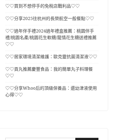
♡♡買到不想停手的免稅店戰利品♡♡
♡♡分享2025往杭州的長榮航空一般餐點♡♡
♡♡過年伴手禮2024過年禮盒推薦：桃園伴手
禮/桃園名產/桃園花生軟糖/龍情花生糖送禮推薦
♡♡
♡♡居家環境清潔維護：歐克靈抗菌清潔液♡♡
♡♡貢丸推薦慶豐食品：我的簡單丸子料理餐
♡♡
♡♡分享Whoo后的頂級保養品：還幼津液使用
心得♡♡