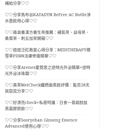
補給分享♡♡
♡♡分享馬布谷KATADYN BeFree AC Bottle淨
水壺飲用心得♡♡
♡♡森滋養漢方養生茶推薦：補氣茶、益母茶、
桑葉茶、刺五加茶開箱♡♡
♡♡痘痘泛紅救星心得分享：MEDITHERAPY積
雪草PDRN活膚修復精華♡♡
♡♡分享Arenes愛霓思之逆時光外泌精華+逆時
光外泌冰珠霜♡♡
♡♡美萃MeiCheck纖燃曲羨飲評價：能否28天
就窈窕分享♡♡
♡♡好漂亮check+私密呵護：日食一善超胜肽
燕窩膠原飲♡♡
♡♡分享Sooryehan Ginseng Essence
Advanced使用心得♡♡