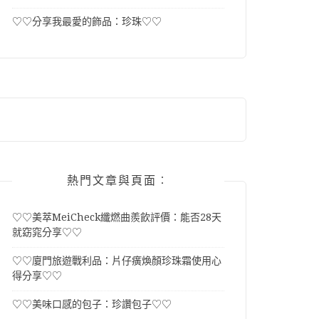
♡♡分享我最愛的飾品：珍珠♡♡
熱門文章與頁面︰
♡♡美萃MeiCheck纖燃曲羨飲評價：能否28天
就窈窕分享♡♡
♡♡廈門旅遊戰利品：片仔癀煥顏珍珠霜使用心
得分享♡♡
♡♡美味口感的包子：珍讚包子♡♡