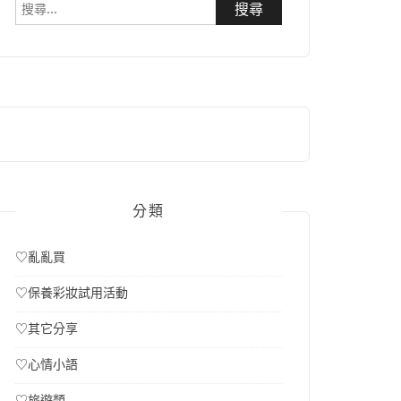
搜
尋
關
鍵
字:
分類
♡亂亂買
♡保養彩妝試用活動
♡其它分享
♡心情小語
♡旅遊類