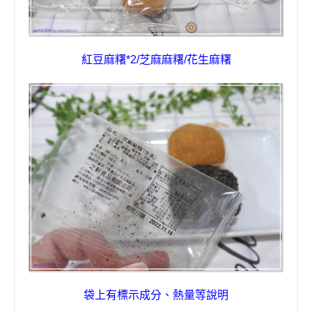
紅豆麻糬
*2/
芝麻麻糬
/
花生麻糬
袋上有標示成分
、
熱量等說明