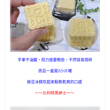
手拿不油膩，但力道要輕些，不然容易捏碎
而且一盒是
2
小片喔
綠豆冰糕吃起來
鬆軟乾爽的口感
〜〜
比利時黑紳士
〜〜