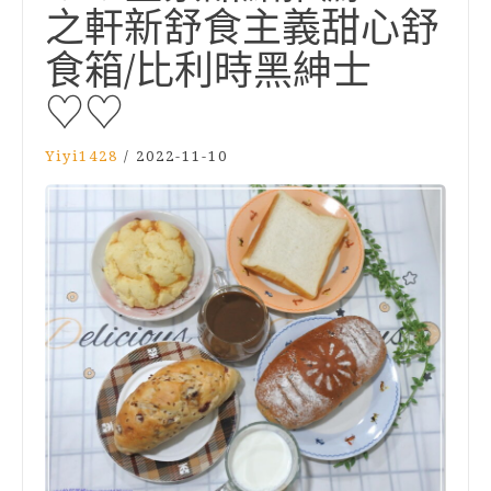
之軒新舒食主義甜心舒
食箱/比利時黑紳士
♡♡
Yiyi1428
/
2022-11-10