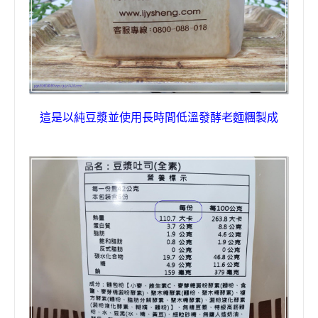
這是以純豆漿並使用長時間低溫發酵老麵糰製成