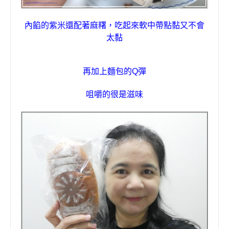
內餡的紫米還配著麻糬，吃起來軟中帶點黏又不會
太黏
再加上麵包的
Q
彈
咀嚼的很是滋味