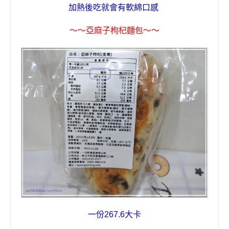
加熱後吃就會有軟綿口感
〜〜
亞麻子枸杞
麵包
〜〜
一份
267.6
大卡