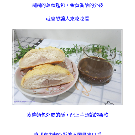
圓圓的菠蘿麵包，金黃香酥的外皮
就會想讓人來吃吃看
菠蘿麵包外皮的酥，配上芋頭餡的柔軟
吃起來內軟外酥的不同層次口感