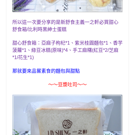
所以這一次要分享的是新舒食主義一之軒必買甜心
舒食箱
/
比利時黑紳士蛋糕
甜心舒食箱：亞麻子枸杞
*1
、紫米桂圓麵包
*1
、香芋
菠蘿
*1
、綠豆冰糕
(
原味
)*4
、手工麻糬
(
紅豆
*2/
芝麻
*1/
花生
*1)
那就要來品嘗素食的麵包與甜點
〜〜
豆漿吐司
〜〜