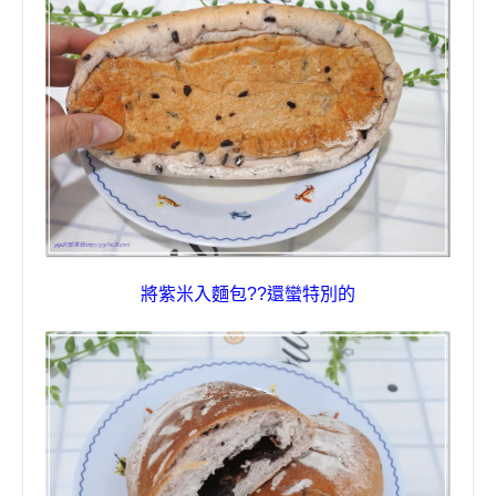
將紫米入麵包
??
還蠻特別的