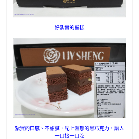
好紮實的蛋糕
紮實的口感、不甜膩，配上濃郁的黑巧克力，讓人
一口接一口吃