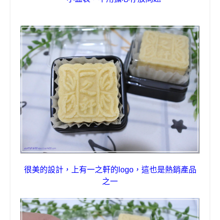
很美的設計
，
上有
一之軒
的
logo
，這也是熱銷產品
之一