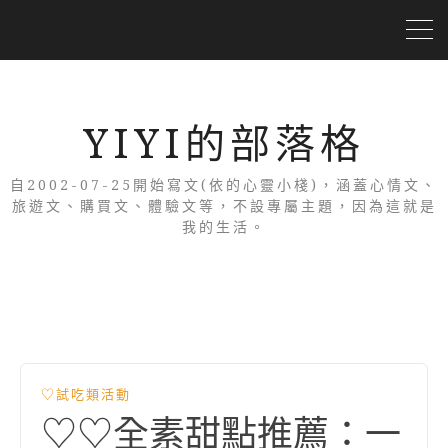
YIYI的部落格
自2002-07-25開始寫文(依的心靈小棧)，涵蓋心情文、
旅遊文、購買文、體驗文等，不設專屬主題，因為這就是
我的生活。
♡試吃類活動
♡♡全素甜點推薦：一