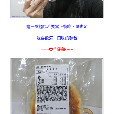
這一款麵包若要當正餐吃，量也足
我喜歡這一口味的麵包
〜〜
香芋菠蘿
〜〜