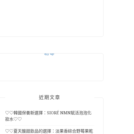
粉專
近期文章
♡♡韓國保養新選擇：SIORÉ NMN賦活泡泡化
妝水♡♡
♡♡夏天酸甜飲品的選擇：淡果香綜合野莓果乾