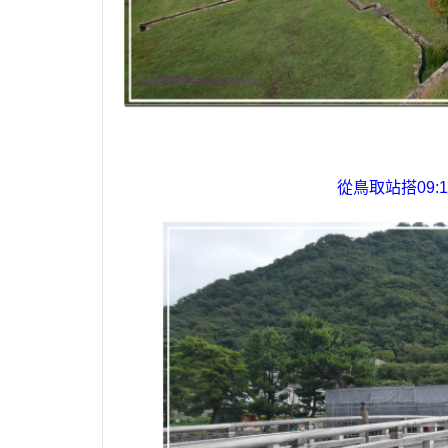
從鳥取站搭
09: