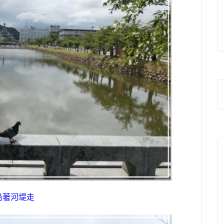
沿著河堤走