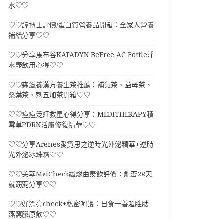
水♡♡
♡♡譚博士評價/蛋白質營養品開箱：全家人營養
補給分享♡♡
♡♡分享馬布谷KATADYN BeFree AC Bottle淨
水壺飲用心得♡♡
♡♡森滋養漢方養生茶推薦：補氣茶、益母茶、
桑葉茶、刺五加茶開箱♡♡
♡♡痘痘泛紅救星心得分享：MEDITHERAPY積
雪草PDRN活膚修復精華♡♡
♡♡分享Arenes愛霓思之逆時光外泌精華+逆時
光外泌冰珠霜♡♡
♡♡美萃MeiCheck纖燃曲羨飲評價：能否28天
就窈窕分享♡♡
♡♡好漂亮check+私密呵護：日食一善超胜肽
燕窩膠原飲♡♡