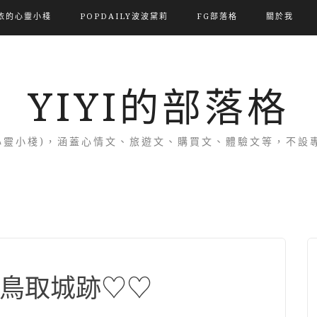
依的心靈小棧
POPDAILY波波黛莉
FG部落格
關於我
YIYI的部落格
(依的心靈小棧)，涵蓋心情文、旅遊文、購買文、體驗文等，不
鳥取城跡♡♡