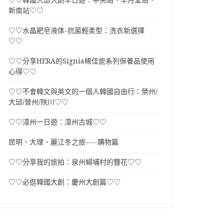
♡♡韓國大邱大創半日遊：中央站、半月堂站、
新南站♡♡
♡♡水晶肥皂液体-抗菌輕柔型：洗衣新選擇
♡♡
♡♡分享HERA的Signia稀佳旎系列保養品使用
心得♡♡
♡♡不會韓文與英文的一個人韓國自由行：榮州/
大邱/晉州/陜川♡♡
♡♡漳州一日遊：漳州古城♡♡
昆明、大理、麗江冬之旅----購物篇
♡♡分享我的旅拍：泉州蟳埔村的簪花♡♡
♡♡必逛韓國大創：慶州大創篇♡♡