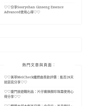
♡♡分享Sooryehan Ginseng Essence
Advanced使用心得♡♡
熱門文章與頁面︰
♡♡美萃MeiCheck纖燃曲羨飲評價：能否28天
就窈窕分享♡♡
♡♡廈門旅遊戰利品：片仔癀煥顏珍珠霜使用心
得分享♡♡