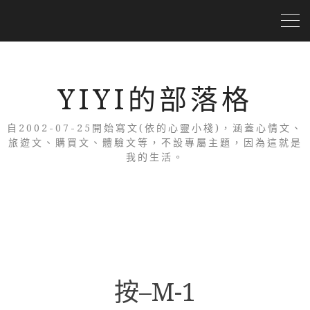
YIYI的部落格
自2002-07-25開始寫文(依的心靈小棧)，涵蓋心情文、
旅遊文、購買文、體驗文等，不設專屬主題，因為這就是
我的生活。
按–M-1