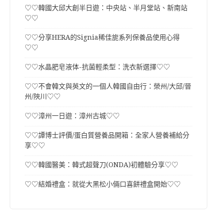
♡♡韓國大邱大創半日遊：中央站、半月堂站、新南站
♡♡
♡♡分享HERA的Signia稀佳旎系列保養品使用心得
♡♡
♡♡水晶肥皂液体-抗菌輕柔型：洗衣新選擇♡♡
♡♡不會韓文與英文的一個人韓國自由行：榮州/大邱/晉
州/陜川♡♡
♡♡漳州一日遊：漳州古城♡♡
♡♡譚博士評價/蛋白質營養品開箱：全家人營養補給分
享♡♡
♡♡韓國醫美：韓式超聲刀(ONDA)初體驗分享♡♡
♡♡結婚禮盒：就從大黑松小倆口喜餅禮盒開始♡♡