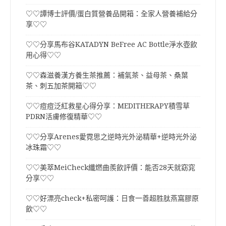
♡♡譚博士評價/蛋白質營養品開箱：全家人營養補給分
享♡♡
♡♡分享馬布谷KATADYN BeFree AC Bottle淨水壺飲
用心得♡♡
♡♡森滋養漢方養生茶推薦：補氣茶、益母茶、桑葉
茶、刺五加茶開箱♡♡
♡♡痘痘泛紅救星心得分享：MEDITHERAPY積雪草
PDRN活膚修復精華♡♡
♡♡分享Arenes愛霓思之逆時光外泌精華+逆時光外泌
冰珠霜♡♡
♡♡美萃MeiCheck纖燃曲羨飲評價：能否28天就窈窕
分享♡♡
♡♡好漂亮check+私密呵護：日食一善超胜肽燕窩膠原
飲♡♡