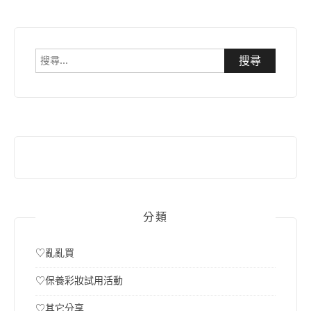
搜
尋
關
鍵
字:
分類
♡亂亂買
♡保養彩妝試用活動
♡其它分享