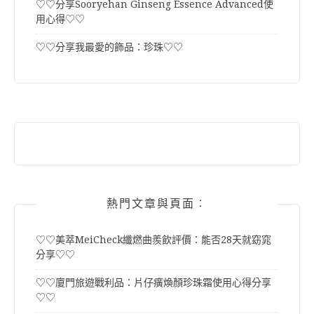
♡♡分享Sooryehan Ginseng Essence Advanced使
用心得♡♡
♡♡分享我最愛的飾品：珍珠♡♡
熱門文章與頁面︰
♡♡美萃MeiCheck纖燃曲羨飲評價：能否28天就窈窕
分享♡♡
♡♡廈門旅遊戰利品：片仔癀煥顏珍珠霜使用心得分享
♡♡