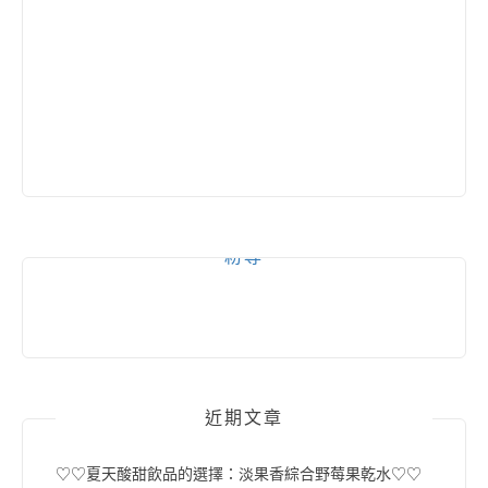
粉專
近期文章
♡♡夏天酸甜飲品的選擇：淡果香綜合野莓果乾水♡♡