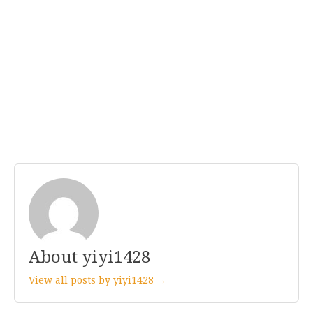
About yiyi1428
View all posts by yiyi1428 →