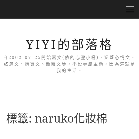
YIYI的部落格
自2002-07-25開始寫文(依的心靈小棧)，涵蓋心情文、
旅遊文、購買文、體驗文等，不設專屬主題，因為這就是
我的生活。
標籤:
naruko化妝棉