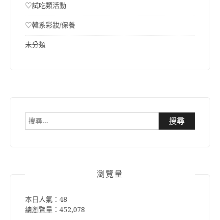
♡試吃類活動
♡韓系彩妝/保養
未分類
搜
尋
關
鍵
字:
瀏覽量
本日人氣：48
總瀏覽量：452,078