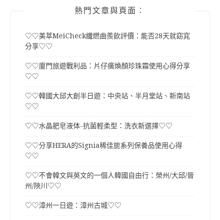
熱門文章與頁面︰
♡♡美萃MeiCheck纖燃曲羨飲評價：能否28天就窈窕
分享♡♡
♡♡廈門旅遊戰利品：片仔癀煥顏珍珠霜使用心得分享
♡♡
♡♡韓國大邱大創半日遊：中央站、半月堂站、新南站
♡♡
♡♡水晶肥皂液体-抗菌輕柔型：洗衣新選擇♡♡
♡♡分享HERA的Signia稀佳旎系列保養品使用心得
♡♡
♡♡不會韓文與英文的一個人韓國自由行：榮州/大邱/晉
州/陜川♡♡
♡♡漳州一日遊：漳州古城♡♡