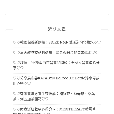
近期文章
♡♡韓國保養新選擇：SIORÉ NMN賦活泡泡化妝水♡♡
♡♡夏天酸甜飲品的選擇：淡果香綜合野莓果乾水♡♡
♡♡譚博士評價/蛋白質營養品開箱：全家人營養補給分
享♡♡
♡♡分享馬布谷KATADYN BeFree AC Bottle淨水壺飲
用心得♡♡
♡♡森滋養漢方養生茶推薦：補氣茶、益母茶、桑葉
茶、刺五加茶開箱♡♡
♡♡痘痘泛紅救星心得分享：MEDITHERAPY積雪草