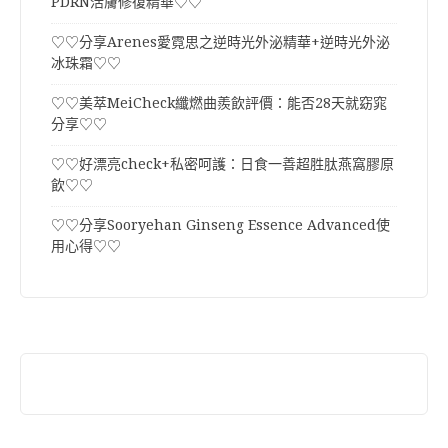
PDRN活膚修復精華♡♡
♡♡分享Arenes愛霓思之逆時光外泌精華+逆時光外泌
冰珠霜♡♡
♡♡美萃MeiCheck纖燃曲羨飲評價：能否28天就窈窕
分享♡♡
♡♡好漂亮check+私密呵護：日食一善超胜肽燕窩膠原
飲♡♡
♡♡分享Sooryehan Ginseng Essence Advanced使
用心得♡♡