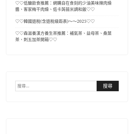
♡♡低醣飲食推薦：網購自在食刻的少油美味辣肉燥
醬、客家梅干肉燥、低卡蒟蒻米調和飯♡♡
♡♡韓國退稅(含退稅級距表)～～2025♡♡
♡♡森滋養漢方養生茶推薦：補氣茶、益母茶、桑葉
茶、刺五加茶開箱♡♡
搜
尋
關
鍵
字: