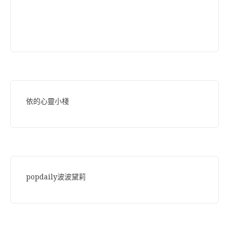
依的心靈小棧
popdaily波波黛莉