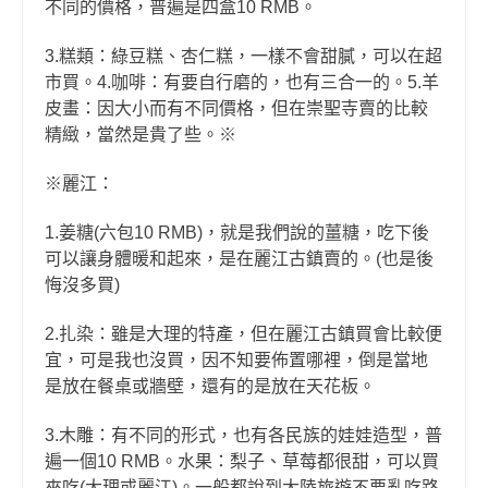
不同的價格，普遍是四盒10 RMB。
3.糕類：綠豆糕、杏仁糕，一樣不會甜膩，可以在超
市買。4.咖啡：有要自行磨的，也有三合一的。5.羊
皮畫：因大小而有不同價格，但在崇聖寺賣的比較
精緻，當然是貴了些。※
※麗江：
1.姜糖(六包10 RMB)，就是我們說的薑糖，吃下後
可以讓身體暖和起來，是在麗江古鎮賣的。(也是後
悔沒多買)
2.扎染：雖是大理的特產，但在麗江古鎮買會比較便
宜，可是我也沒買，因不知要佈置哪裡，倒是當地
是放在餐桌或牆壁，還有的是放在天花板。
3.木雕：有不同的形式，也有各民族的娃娃造型，普
遍一個10 RMB。水果：梨子、草莓都很甜，可以買
來吃(大理或麗江)。一般都說到大陸旅遊不要亂吃路