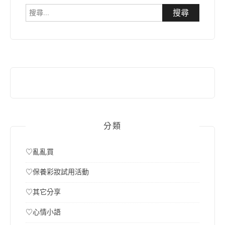
搜
尋
關
鍵
字:
分類
♡亂亂買
♡保養彩妝試用活動
♡其它分享
♡心情小語