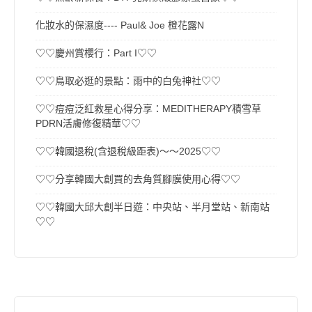
化妝水的保濕度---- Paul& Joe 橙花露N
♡♡慶州賞櫻行：Part I♡♡
♡♡鳥取必逛的景點：雨中的白兔神社♡♡
♡♡痘痘泛紅救星心得分享：MEDITHERAPY積雪草
PDRN活膚修復精華♡♡
♡♡韓國退稅(含退稅級距表)～～2025♡♡
♡♡分享韓國大創買的去角質腳膜使用心得♡♡
♡♡韓國大邱大創半日遊：中央站、半月堂站、新南站
♡♡