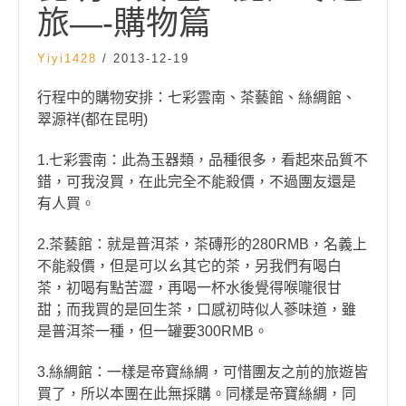
旅—-購物篇
Yiyi1428
/
2013-12-19
行程中的購物安排：七彩雲南、茶藝館、絲綢館、
翠源祥(都在昆明)
1.七彩雲南：此為玉器類，品種很多，看起來品質不
錯，可我沒買，在此完全不能殺價，不過團友還是
有人買。
2.茶藝館：就是普洱茶，茶磚形的280RMB，名義上
不能殺價，但是可以ㄠ其它的茶，另我們有喝白
茶，初喝有點苦澀，再喝一杯水後覺得喉嚨很甘
甜；而我買的是回生茶，口感初時似人蔘味道，雖
是普洱茶一種，但一罐要300RMB。
3.絲綢館：一樣是帝寶絲綢，可惜團友之前的旅遊皆
買了，所以本團在此無採購。同樣是帝寶絲綢，同