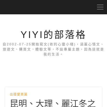
YIYI的部落格
自2002-07-25開始寫文(依的心靈小棧)，涵蓋心情文、
旅遊文、購買文、體驗文等，不設專屬主題，因為這就是
我的生活。
出國愛買篇
昆明、大理、麗江冬之