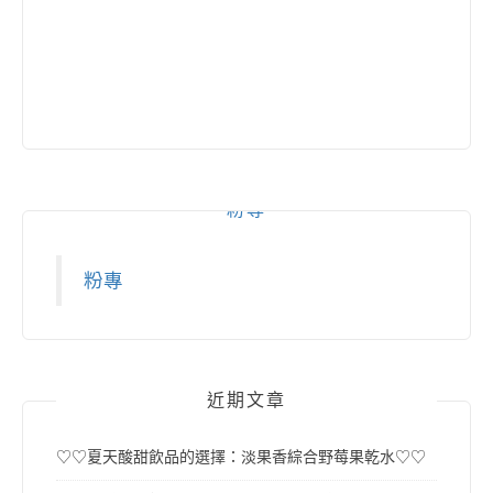
粉專
粉專
近期文章
♡♡夏天酸甜飲品的選擇：淡果香綜合野莓果乾水♡♡