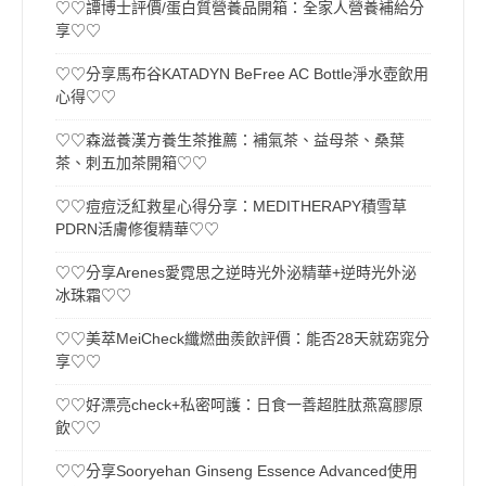
♡♡譚博士評價/蛋白質營養品開箱：全家人營養補給分
享♡♡
♡♡分享馬布谷KATADYN BeFree AC Bottle淨水壺飲用
心得♡♡
♡♡森滋養漢方養生茶推薦：補氣茶、益母茶、桑葉
茶、刺五加茶開箱♡♡
♡♡痘痘泛紅救星心得分享：MEDITHERAPY積雪草
PDRN活膚修復精華♡♡
♡♡分享Arenes愛霓思之逆時光外泌精華+逆時光外泌
冰珠霜♡♡
♡♡美萃MeiCheck纖燃曲羨飲評價：能否28天就窈窕分
享♡♡
♡♡好漂亮check+私密呵護：日食一善超胜肽燕窩膠原
飲♡♡
♡♡分享Sooryehan Ginseng Essence Advanced使用