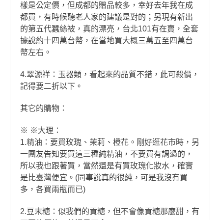
樣是公定價，但成都的贈品較多，幸好去年我在成
都買，有時候聽老人家的建議是對的；另現有新出
的第五代蠶絲被，真的漂亮，台北101有在賣，全套
據說約十四萬台幣，在當地買大概三萬五至四萬台
幣左右。
4.翠源祥：玉器類，看起來的品質不錯，此可殺價，
記得要二折以下。
其它的購物：
※ ※大理：
1.精油：要買玫瑰、茉莉、橙花。剛好逛花市時，另
一團友告知要買這三種純精油，不要買有調過的，
所以我也跟著買，當然還是有買玫瑰化妝水，確實
是比臺灣便宜。(同事說真的很純，可是我沒有買
多，各買兩瓶而已)
2.豆末糖：似我們的貢糖，但不會像貢糖那麼甜，有