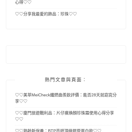
心得♡♡
♡♡分享我最愛的飾品：珍珠♡♡
熱門文章與頁面︰
♡♡美萃MeiCheck纖燃曲羨飲評價：能否28天就窈窕分
享♡♡
♡♡廈門旅遊戰利品：片仔癀煥顏珍珠霜使用心得分享
♡♡
♡♡熟齡新保養：BTP亮妍頂級膠原蛋白飲♡♡