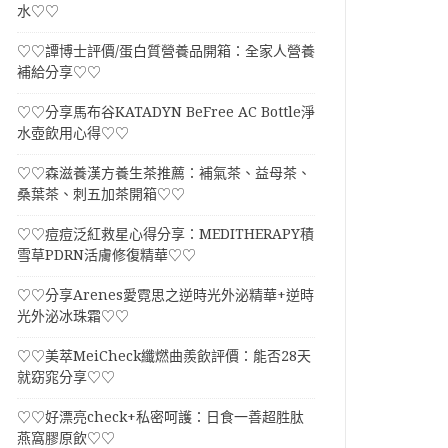
水♡♡
♡♡譚博士評價/蛋白質營養品開箱：全家人營養
補給分享♡♡
♡♡分享馬布谷KATADYN BeFree AC Bottle淨
水壺飲用心得♡♡
♡♡森滋養漢方養生茶推薦：補氣茶、益母茶、
桑葉茶、刺五加茶開箱♡♡
♡♡痘痘泛紅救星心得分享：MEDITHERAPY積
雪草PDRN活膚修復精華♡♡
♡♡分享Arenes愛霓思之逆時光外泌精華+逆時
光外泌冰珠霜♡♡
♡♡美萃MeiCheck纖燃曲羨飲評價：能否28天
就窈窕分享♡♡
♡♡好漂亮check+私密呵護：日食一善超胜肽
燕窩膠原飲♡♡