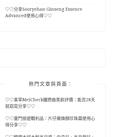
♡♡分享Sooryehan Ginseng Essence
Advanced使用心得♡♡
熱門文章與頁面︰
♡♡美萃MeiCheck纖燃曲羨飲評價：能否28天
就窈窕分享♡♡
♡♡廈門旅遊戰利品：片仔癀煥顏珍珠霜使用心
得分享♡♡