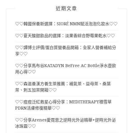
近期文章
♡♡韓國保養新選擇：SIORÉ NMN賦活泡泡化妝水♡♡
♡♡夏天酸甜飲品的選擇：淡果香綜合野莓果乾水♡♡
♡♡譚博士評價/蛋白質營養品開箱：全家人營養補給分
享♡♡
♡♡分享馬布谷KATADYN BeFree AC Bottle淨水壺飲
用心得♡♡
♡♡森滋養漢方養生茶推薦：補氣茶、益母茶、桑葉
茶、刺五加茶開箱♡♡
♡♡痘痘泛紅救星心得分享：MEDITHERAPY積雪草
PDRN活膚修復精華♡♡
♡♡分享Arenes愛霓思之逆時光外泌精華+逆時光外泌
冰珠霜♡♡