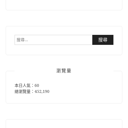
搜
尋
關
鍵
字:
瀏覽量
本日人氣：60
總瀏覽量：452,190