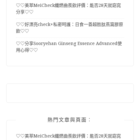
♡♡美萃MeiCheck纖燃曲羨飲評價：能否28天就窈窕
分享♡♡
♡♡好漂亮check+私密呵護：日食一善超胜肽燕窩膠原
飲♡♡
♡♡分享Sooryehan Ginseng Essence Advanced使
用心得♡♡
熱門文章與頁面︰
♡♡美萃MeiCheck纖燃曲羨飲評價：能否28天就窈窕