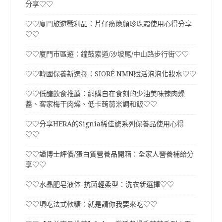
分享♡♡
♡♡廈門旅遊戰利品：片仔癀煥顏珍珠霜使用心得分享
♡♡
♡♡廈門市區遊：鐘鼓索道/沙坡尾/中山路步行街♡♡
♡♡韓國保養新選擇：SIORÉ NMN賦活泡泡化妝水♡♡
♡♡低醣飲食推薦：網購自在食刻的少油美味辣肉燥
醬、客家梅干肉燥、低卡蒟蒻米調和飯♡♡
♡♡分享HERA的Signia稀佳旎系列保養品使用心得
♡♡
♡♡譚博士評價/蛋白質營養品開箱：全家人營養補給分
享♡♡
♡♡水晶肥皂液体-抗菌輕柔型：洗衣新選擇♡♡
♡♡頃吃法式軟糖：就是請你我要來吃♡♡