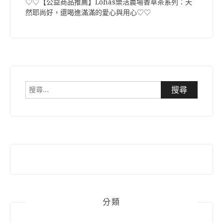
♡♡【公益商品推薦】Lohas樂活農場香草茶系列：天
然耶尚好，還喝進滿滿的愛心與用心♡♡
搜
尋
關
鍵
字:
分類