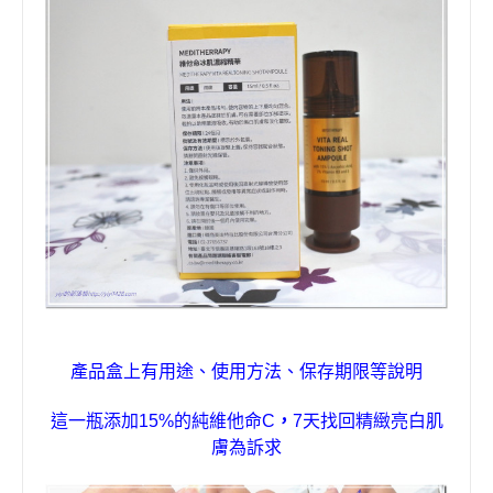
產品盒上有用途、使用方法、保存期限等
說明
這一瓶
添加
15%
的純維他命
C
，
7
天找回精緻亮白肌
膚為訴求