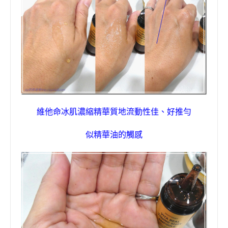
維他命冰肌濃縮精華
質地
流動性佳
、
好推勻
似精華油的觸感