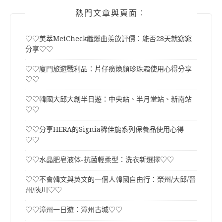
熱門文章與頁面︰
♡♡美萃MeiCheck纖燃曲羨飲評價：能否28天就窈窕
分享♡♡
♡♡廈門旅遊戰利品：片仔癀煥顏珍珠霜使用心得分享
♡♡
♡♡韓國大邱大創半日遊：中央站、半月堂站、新南站
♡♡
♡♡分享HERA的Signia稀佳旎系列保養品使用心得
♡♡
♡♡水晶肥皂液体-抗菌輕柔型：洗衣新選擇♡♡
♡♡不會韓文與英文的一個人韓國自由行：榮州/大邱/晉
州/陜川♡♡
♡♡漳州一日遊：漳州古城♡♡