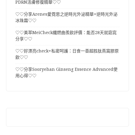
PDRN活膚修復精華♡♡
♡♡分享Arenes愛霓思之逆時光外泌精華+逆時光外泌
冰珠霜♡♡
♡♡美萃MeiCheck纖燃曲羨飲評價：能否28天就窈窕
分享♡♡
♡♡好漂亮check+私密呵護：日食一善超胜肽燕窩膠原
飲♡♡
♡♡分享Sooryehan Ginseng Essence Advanced使
用心得♡♡