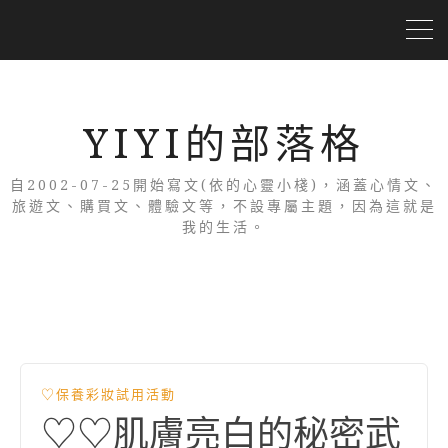
YIYI的部落格
自2002-07-25開始寫文(依的心靈小棧)，涵蓋心情文、
旅遊文、購買文、體驗文等，不設專屬主題，因為這就是
我的生活。
♡保養彩妝試用活動
♡♡肌膚亮白的秘密武