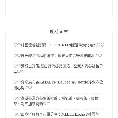
近期文章
♡♡韓國保養新選擇：SIORÉ NMN賦活泡泡化妝水♡♡
♡♡夏天酸甜飲品的選擇：淡果香綜合野莓果乾水♡♡
♡♡譚博士評價/蛋白質營養品開箱：全家人營養補給分
享♡♡
♡♡分享馬布谷KATADYN BeFree AC Bottle淨水壺飲
用心得♡♡
♡♡森滋養漢方養生茶推薦：補氣茶、益母茶、桑葉
茶、刺五加茶開箱♡♡
♡♡痘痘泛紅救星心得分享：MEDITHERAPY積雪草