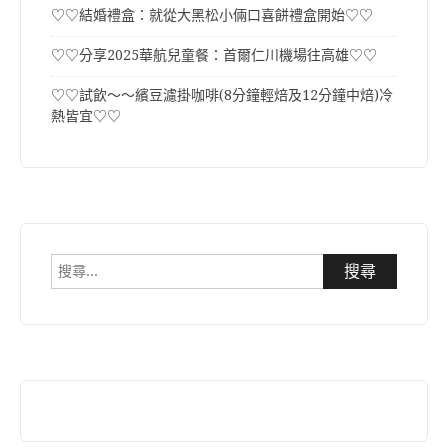
♡♡結婚禮盒：就從大黑松小倆口喜餅禮盒開始♡♡
♡♡分享2025華航兒童餐：首爾仁川機場往高雄♡♡
♡♡試飲～～繽豆濾掛咖啡(8分鐘輕焙及12分鐘中焙)冷
熱皆宜♡♡
搜
尋
關
鍵
字: