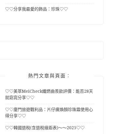
♡♡分享我最愛的飾品：珍珠♡♡
熱門文章與頁面︰
♡♡美萃MeiCheck纖燃曲羨飲評價：能否28天
就窈窕分享♡♡
♡♡廈門旅遊戰利品：片仔癀煥顏珍珠霜使用心
得分享♡♡
♡♡韓國退稅(含退稅級距表)～～2025♡♡