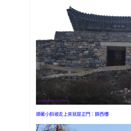
順著小斜坡走上來就是正門：
錦西樓