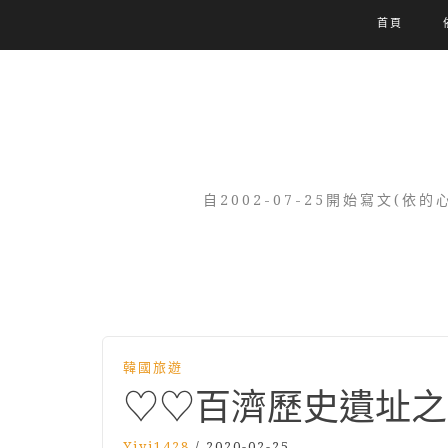
首頁
自2002-07-25開始寫文
韓國旅遊
♡♡百濟歷史遺址之
Yiyi1428
/
2020-02-25