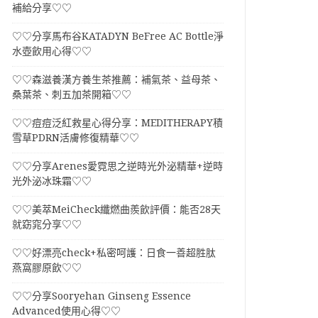
補給分享♡♡
♡♡分享馬布谷KATADYN BeFree AC Bottle淨
水壺飲用心得♡♡
♡♡森滋養漢方養生茶推薦：補氣茶、益母茶、
桑葉茶、刺五加茶開箱♡♡
♡♡痘痘泛紅救星心得分享：MEDITHERAPY積
雪草PDRN活膚修復精華♡♡
♡♡分享Arenes愛霓思之逆時光外泌精華+逆時
光外泌冰珠霜♡♡
♡♡美萃MeiCheck纖燃曲羨飲評價：能否28天
就窈窕分享♡♡
♡♡好漂亮check+私密呵護：日食一善超胜肽
燕窩膠原飲♡♡
♡♡分享Sooryehan Ginseng Essence
Advanced使用心得♡♡