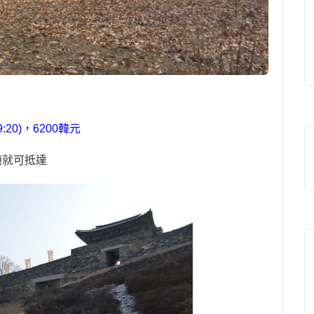
9:20)
，
6200
韓元
鐘就可抵達