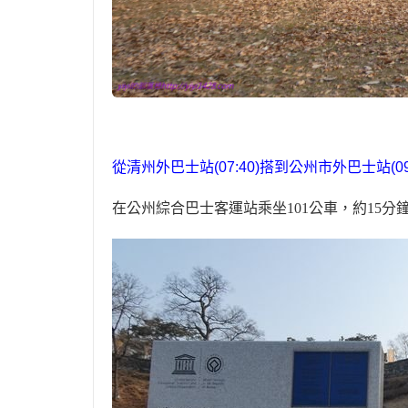
從清州外巴士站
(07:40)
搭到
公州
市外巴士站
(0
在公州綜合巴士客運站乘坐
101
公車，約
15
分