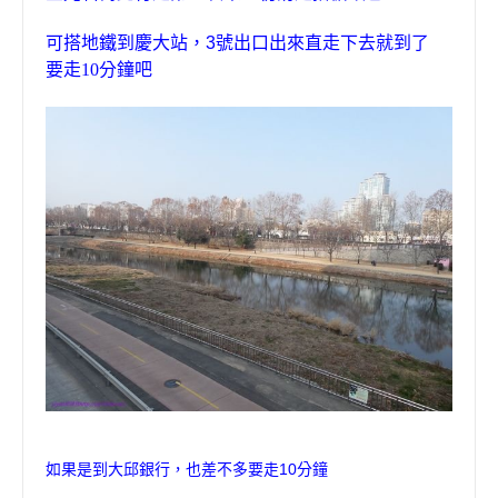
可搭地鐵到慶大站，
3
號出口出來直走下去就到了
要走
10
分鐘吧
如果是到大邱銀行，也差不多要走
10
分鐘