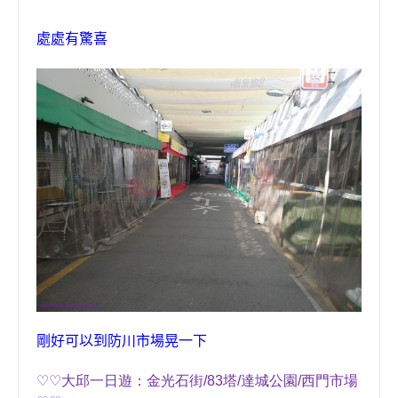
處處有驚喜
剛好可以到防川市場晃一下
♡♡
大邱
一日遊：
金光石街
/
83
塔
/
達城公園
/
西門市場