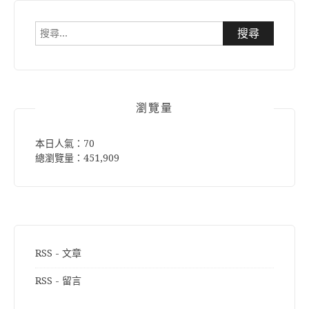
搜
尋
關
鍵
字:
瀏覽量
本日人氣：70
總瀏覽量：451,909
RSS - 文章
RSS - 留言