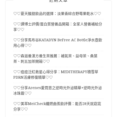
近期文章
♡♡夏天酸甜飲品的選擇：淡果香綜合野莓果乾水♡♡
♡♡譚博士評價/蛋白質營養品開箱：全家人營養補給分
享♡♡
♡♡分享馬布谷KATADYN BeFree AC Bottle淨水壺飲
用心得♡♡
♡♡森滋養漢方養生茶推薦：補氣茶、益母茶、桑葉
茶、刺五加茶開箱♡♡
♡♡痘痘泛紅救星心得分享：MEDITHERAPY積雪草
PDRN活膚修復精華♡♡
♡♡分享Arenes愛霓思之逆時光外泌精華+逆時光外泌
冰珠霜♡♡
♡♡美萃MeiCheck纖燃曲羨飲評價：能否28天就窈窕
分享♡♡