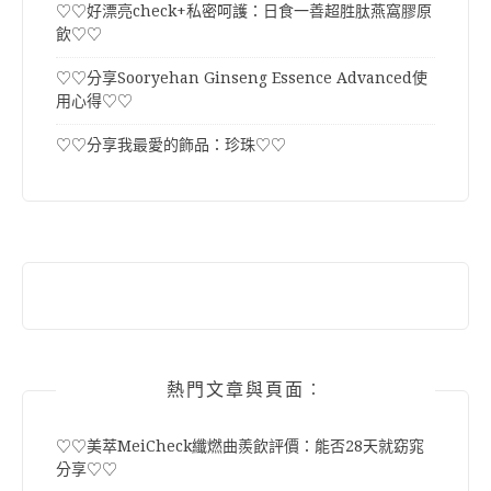
♡♡好漂亮check+私密呵護：日食一善超胜肽燕窩膠原
飲♡♡
♡♡分享Sooryehan Ginseng Essence Advanced使
用心得♡♡
♡♡分享我最愛的飾品：珍珠♡♡
熱門文章與頁面︰
♡♡美萃MeiCheck纖燃曲羨飲評價：能否28天就窈窕
分享♡♡