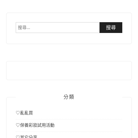
搜
尋
關
鍵
字:
分類
♡亂亂買
♡保養彩妝試用活動
♡其它分享