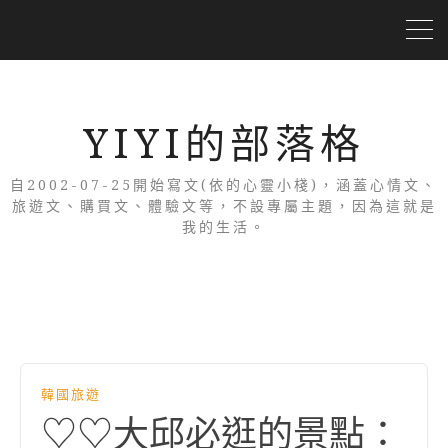
YIYI的部落格
自2002-07-25開始寫文(依的心靈小棧)，涵蓋心情文、
旅遊文、購買文、體驗文等，不設專屬主題，因為這就是
我的生活。
韓國旅遊
♡♡大邱必逛的景點：