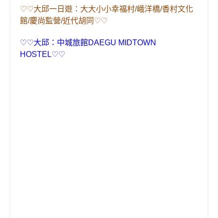
♡♡
大邱一日遊：大大小小幸福村
/
峨洋橋
/
香村文化
館
/
慶尚監營
/
近代胡同
♡♡
♡
♡
大邱：中城旅館
DAEGU MIDTOWN
HOSTEL
♡
♡