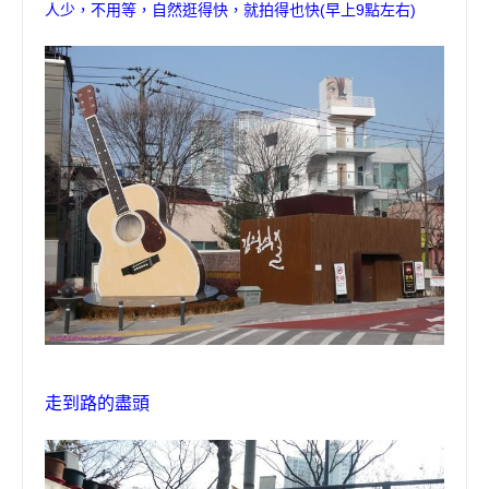
人少
，
不用等
，
自然逛得快
，
就拍得也快
(
早上
9
點左右
)
走到路的盡頭