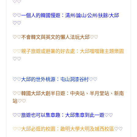
♡♡
♡♡
一個人的韓國慢遊：清州
/
論山
/
公州
/
扶餘
/
大邱
♡♡
♡♡
♡♡
不會韓文與英文的懶人法玩大邱
♡♡
親子旅遊或避暑的好去處：大邱噹噹雞主題樂園
♡♡
♡♡
♡♡
大邱的世外桃源：
屯山洞漆谷村
♡♡
韓國大邱大創半日遊：中央站、半月堂站、新南
♡♡
站
♡♡
♡♡
旅遊也可以集章趣：大邱集章到此一遊
♡♡
大邱必逛的校園：啟明大學大明及城西校區
♡♡