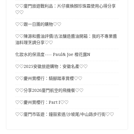
♡♡廈門旅遊戰利品：片仔癀煥顏珍珠霜使用心得分享
♡♡
♡♡跟一日團的購物♡♡
♡♡陳源和醬油評價/古法釀造醬油開箱：我的不專業醬
油料理烹調分享♡♡
化妝水的保濕度---- Paul& Joe 橙花露N
♡♡2025安徽旅遊購物：安徽名產♡♡
♡♡慶州賞櫻行：騎腳踏車賞櫻♡♡
♡♡分享2026廈門航空的飛機餐♡♡
♡♡慶州賞櫻行：Part I♡♡
♡♡廈門市區遊：鐘鼓索道/沙坡尾/中山路步行街♡♡