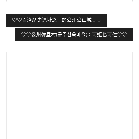
文
♡♡百濟歷史遺址之一的公州公山城♡♡
章
♡♡公州韓屋村(공주한옥마을)：可逛也可住♡♡
導
覽