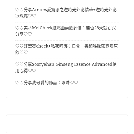
♡♡分享Arenes愛霓思之逆時光外泌精華+逆時光外泌
冰珠霜♡♡
♡♡美萃MeiCheck纖燃曲羨飲評價：能否28天就窈窕
分享♡♡
♡♡好漂亮check+私密呵護：日食一善超胜肽燕窩膠原
飲♡♡
♡♡分享Sooryehan Ginseng Essence Advanced使
用心得♡♡
♡♡分享我最愛的飾品：珍珠♡♡