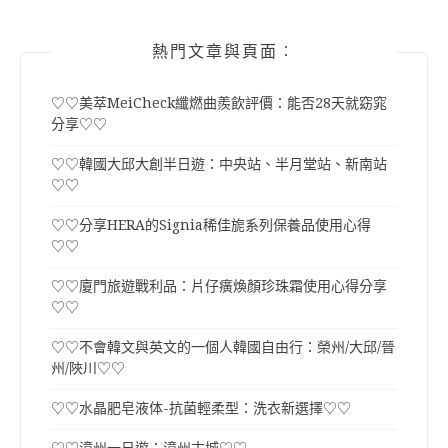
熱門文章與頁面︰
♡♡美萃MeiCheck纖燃曲羨飲評價：能否28天就窈窕
分享♡♡
♡♡韓國大邱大創半日遊：中央站、半月堂站、新南站
♡♡
♡♡分享HERA的Signia稀佳旎系列保養品使用心得
♡♡
♡♡廈門旅遊戰利品：片仔癀煥顏珍珠霜使用心得分享
♡♡
♡♡不會韓文與英文的一個人韓國自由行：榮州/大邱/晉
州/陜川♡♡
♡♡水晶肥皂液体-抗菌輕柔型：洗衣新選擇♡♡
♡♡漳州一日遊：漳州古城♡♡