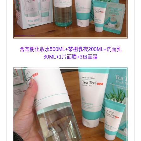
含茶樹化妝水
500ML+
茶樹乳夜
200ML+
洗面乳
30ML+1
片面膜
+3
包面霜