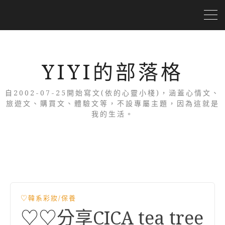
YIYI的部落格
自2002-07-25開始寫文(依的心靈小棧)，涵蓋心情文、
旅遊文、購買文、體驗文等，不設專屬主題，因為這就是
我的生活。
♡韓系彩妝/保養
♡♡分享CICA tea tree