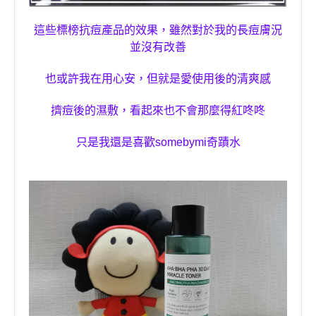
這些標榜抗痘產品的效果，雖然對於我的長痘膚況
並沒有改善
也或許我在用心安，但就是愛使用後的清爽感
擠痘後的濕敷
，
看起來也不會那麼得紅咚咚
只是我還是喜歡
somebymi
奇蹟水