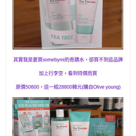
其實我是要買
somebymi
的奇蹟水，卻買不到這品牌
加上行李空，看到特價而買
原價
50800
，這一組
28800
韓元(購自
Olive young)