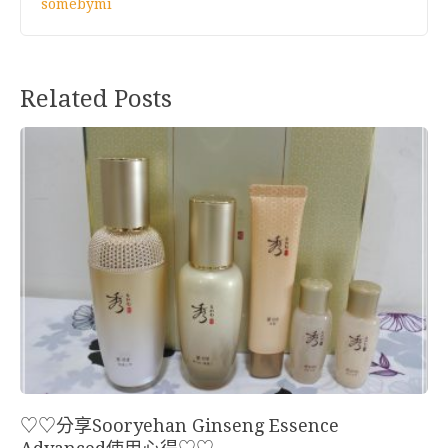
somebymi
Related Posts
♡♡分享Sooryehan Ginseng Essence