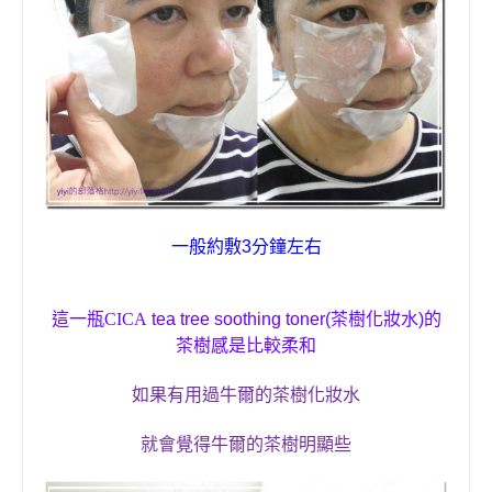
一般約敷
3
分鐘左右
這一瓶
CICA
tea tree soothing toner(
茶樹
化妝水
)
的
茶樹感是比較柔和
如果有用過牛爾的茶樹
化妝水
就會覺得
牛爾的茶樹
明顯些