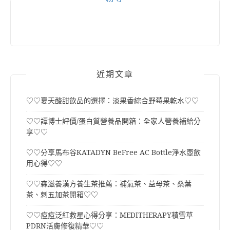
近期文章
♡♡夏天酸甜飲品的選擇：淡果香綜合野莓果乾水♡♡
♡♡譚博士評價/蛋白質營養品開箱：全家人營養補給分
享♡♡
♡♡分享馬布谷KATADYN BeFree AC Bottle淨水壺飲
用心得♡♡
♡♡森滋養漢方養生茶推薦：補氣茶、益母茶、桑葉
茶、刺五加茶開箱♡♡
♡♡痘痘泛紅救星心得分享：MEDITHERAPY積雪草
PDRN活膚修復精華♡♡