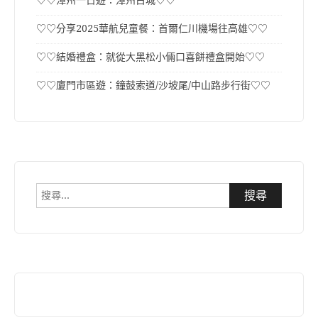
♡♡分享2025華航兒童餐：首爾仁川機場往高雄♡♡
♡♡結婚禮盒：就從大黑松小倆口喜餅禮盒開始♡♡
♡♡廈門市區遊：鐘鼓索道/沙坡尾/中山路步行街♡♡
搜
尋
關
鍵
字: