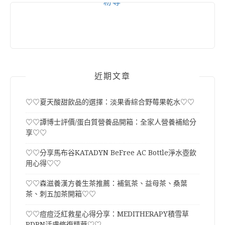
粉專
近期文章
♡♡夏天酸甜飲品的選擇：淡果香綜合野莓果乾水♡♡
♡♡譚博士評價/蛋白質營養品開箱：全家人營養補給分
享♡♡
♡♡分享馬布谷KATADYN BeFree AC Bottle淨水壺飲
用心得♡♡
♡♡森滋養漢方養生茶推薦：補氣茶、益母茶、桑葉
茶、刺五加茶開箱♡♡
♡♡痘痘泛紅救星心得分享：MEDITHERAPY積雪草
PDRN活膚修復精華♡♡