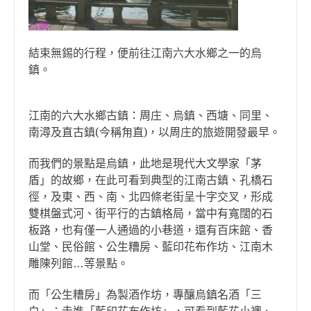
結束無錫的行程，便前往江南六大水鄉之一的烏
鎮。
江南的六大水鄉古鎮：周庄、烏鎮、西塘、同里、
南潯及直古鎮(今稱甪直)，以周庄的旅遊開發最早。
而我們的景點是烏鎮，此地是現代大文學家「茅
盾」的故鄉，在此可看到典型的江南古鎮、孔橋石
徑，及東、西、南、北四條老街呈十字交叉，形成
雙棋盤式河、街平行的古鎮格局，當中有寬闊的石
板路，也有僅一人通過的小巷道，還有百床館、香
山堂、民俗館、公生糟房、藍印花布作坊、江南木
雕陳列館…等景點。
而「公生糟房」為製酒作坊，專釀烏鎮名酒「三