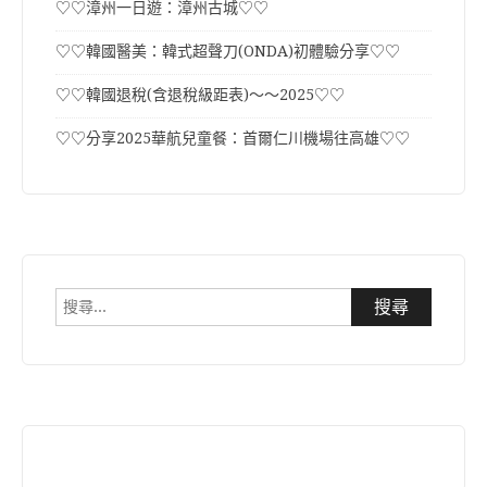
♡♡漳州一日遊：漳州古城♡♡
♡♡韓國醫美：韓式超聲刀(ONDA)初體驗分享♡♡
♡♡韓國退稅(含退稅級距表)～～2025♡♡
♡♡分享2025華航兒童餐：首爾仁川機場往高雄♡♡
搜
尋
關
鍵
字: