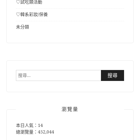
♡試吃類活動
♡韓系彩妝/保養
未分類
搜
尋
關
鍵
字:
瀏覽量
本日人氣：14
總瀏覽量：452,044