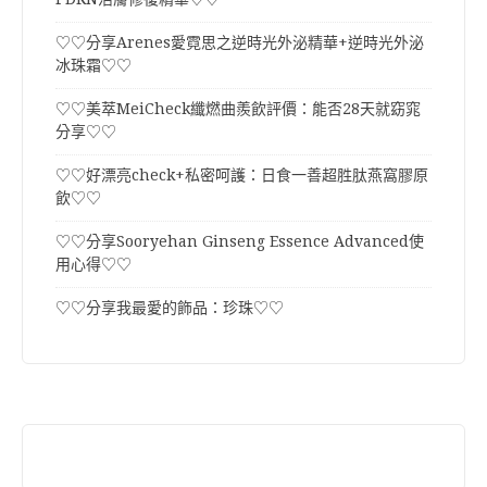
♡♡分享Arenes愛霓思之逆時光外泌精華+逆時光外泌
冰珠霜♡♡
♡♡美萃MeiCheck纖燃曲羨飲評價：能否28天就窈窕
分享♡♡
♡♡好漂亮check+私密呵護：日食一善超胜肽燕窩膠原
飲♡♡
♡♡分享Sooryehan Ginseng Essence Advanced使
用心得♡♡
♡♡分享我最愛的飾品：珍珠♡♡