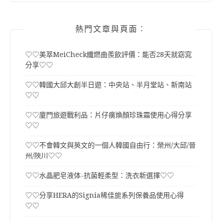
熱門文章與頁面︰
♡♡美萃MeiCheck纖燃曲羨飲評價：能否28天就窈窕
分享♡♡
♡♡韓國大邱大創半日遊：中央站、半月堂站、新南站
♡♡
♡♡廈門旅遊戰利品：片仔癀煥顏珍珠霜使用心得分享
♡♡
♡♡不會韓文與英文的一個人韓國自由行：榮州/大邱/晉
州/陜川♡♡
♡♡水晶肥皂液体-抗菌輕柔型：洗衣新選擇♡♡
♡♡分享HERA的Signia稀佳旎系列保養品使用心得
♡♡