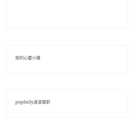
依的心靈小棧
popdaily波波黛莉