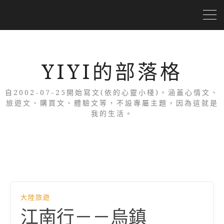
YIYI的部落格
自2002-07-25開始寫文(依的心靈小棧)，涵蓋心情文、
旅遊文、購買文、體驗文等，不設專屬主題，因為這就是
我的生活。
大陸旅遊
江南行－－烏鎮