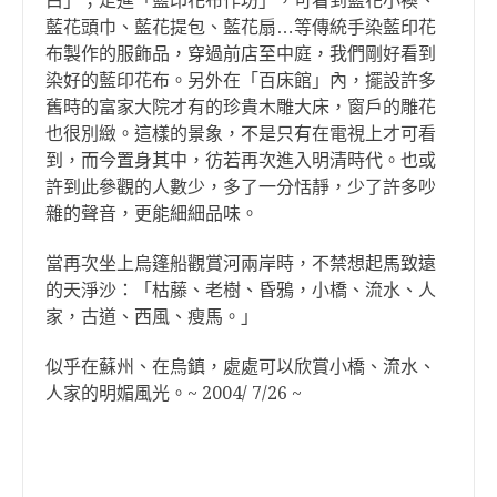
白」；走進「藍印花布作坊」，可看到藍花小襖、
藍花頭巾、藍花提包、藍花扇…等傳統手染藍印花
布製作的服飾品，穿過前店至中庭，我們剛好看到
染好的藍印花布。另外在「百床館」內，擺設許多
舊時的富家大院才有的珍貴木雕大床，窗戶的雕花
也很別緻。這樣的景象，不是只有在電視上才可看
到，而今置身其中，彷若再次進入明清時代。也或
許到此參觀的人數少，多了一分恬靜，少了許多吵
雜的聲音，更能細細品味。
當再次坐上烏篷船觀賞河兩岸時，不禁想起馬致遠
的天淨沙：「枯藤、老樹、昏鴉，小橋、流水、人
家，古道、西風、瘦馬。」
似乎在蘇州、在烏鎮，處處可以欣賞小橋、流水、
人家的明媚風光。~ 2004/ 7/26 ~