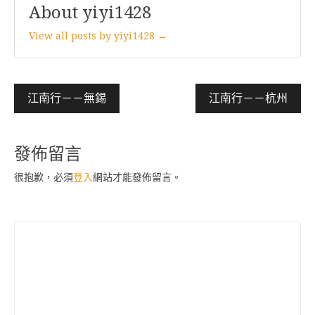
About yiyi1428
View all posts by yiyi1428 →
文
江南行－－無錫
江南行－－杭州
章
導
發佈留言
覽
很抱歉，必須
登入
網站才能發佈留言。