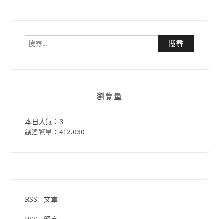
搜
尋
關
鍵
字:
瀏覽量
本日人氣：3
總瀏覽量：452,030
RSS - 文章