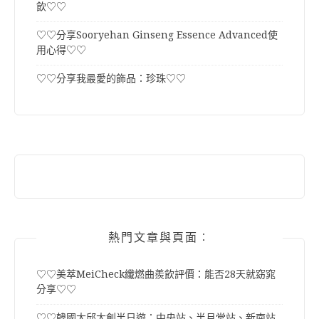
飲♡♡
♡♡分享Sooryehan Ginseng Essence Advanced使
用心得♡♡
♡♡分享我最愛的飾品：珍珠♡♡
熱門文章與頁面︰
♡♡美萃MeiCheck纖燃曲羨飲評價：能否28天就窈窕
分享♡♡
♡♡韓國大邱大創半日遊：中央站、半月堂站、新南站