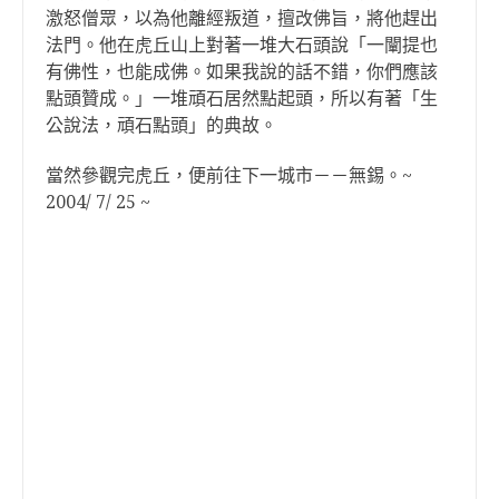
激怒僧眾，以為他離經叛道，擅改佛旨，將他趕出
法門。他在虎丘山上對著一堆大石頭說「一闡提也
有佛性，也能成佛。如果我說的話不錯，你們應該
點頭贊成。」一堆頑石居然點起頭，所以有著「生
公說法，頑石點頭」的典故。
當然參觀完虎丘，便前往下一城市－－無錫。~
2004/ 7/ 25 ~