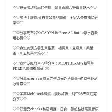
♡♡夏天酸甜飲品的選擇：淡果香綜合野莓果乾水♡♡
♡♡譚博士評價/蛋白質營養品開箱：全家人營養補給分
享♡♡
♡♡分享馬布谷KATADYN BeFree AC Bottle淨水壺飲
用心得♡♡
♡♡森滋養漢方養生茶推薦：補氣茶、益母茶、桑葉
茶、刺五加茶開箱♡♡
♡♡痘痘泛紅救星心得分享：MEDITHERAPY積雪草
PDRN活膚修復精華♡♡
♡♡分享Arenes愛霓思之逆時光外泌精華+逆時光外泌
冰珠霜♡♡
♡♡美萃MeiCheck纖燃曲羨飲評價：能否28天就窈窕
分享♡♡
♡♡好漂亮check+私密呵護：日食一善超胜肽燕窩膠原