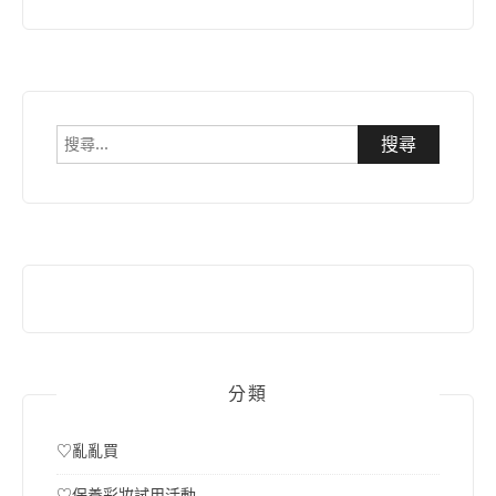
搜
尋
關
鍵
字:
分類
♡亂亂買
♡保養彩妝試用活動