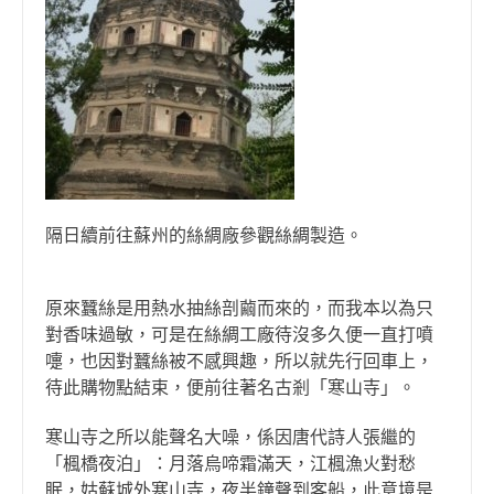
隔日續前往蘇州的絲綢廠參觀絲綢製造。
原來蠶絲是用熱水抽絲剖繭而來的，而我本以為只
對香味過敏，可是在絲綢工廠待沒多久便一直打噴
嚏，也因對蠶絲被不感興趣，所以就先行回車上，
待此購物點結束，便前往著名古剎「寒山寺」。
寒山寺之所以能聲名大噪，係因唐代詩人張繼的
「楓橋夜泊」：月落烏啼霜滿天，江楓漁火對愁
眠，姑蘇城外寒山寺，夜半鐘聲到客船，此意境是