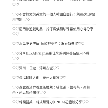
♡♡
♡♡不會韓文與英文的一個人韓國自由行：榮州/大邱/晉
州/陜川♡♡
♡♡廈門旅遊戰利品：片仔癀煥顏珍珠霜使用心得分享
♡♡
♡♡水晶肥皂液体-抗菌輕柔型：洗衣新選擇♡♡
♡♡分享HERA的Signia稀佳旎系列保養品使用心得
♡♡
♡♡漳州一日遊：漳州古城♡♡
♡♡必逛韓國大創：慶州大創篇♡♡
♡♡森滋養漢方養生茶推薦：補氣茶、益母茶、桑葉
茶、刺五加茶開箱♡♡
♡♡韓國醫美：韓式超聲刀(ONDA)初體驗分享♡♡