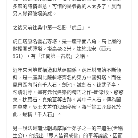
多麼的詩情畫意，可惜的是參觀的人太多了，反而
另人覺得破壞美感。
之後又前往吳中第一名勝「虎丘」。
虎丘塔原名雲岩寺塔，是一座平面八角，高七層的
倣樓閣式磚塔。塔高48.2米，建於北宋（西元
961），有「江南第一古塔」之稱。
近年來因地質構造和基建關係，虎丘塔開始不斷傾
斜，是一座與比薩斜塔齊名的東方中國斜塔。而在
風景區內尚有千人石、劍池、試劍石、孫武子亭、
勾踐洞等，還有元代建築的精巧之作–斷梁殿、憨憨
泉、枕頭石、真娘墓等古跡。其中千人石，傳為闔
閭墓成，吳王夫差怕洩漏秘密，將千餘工匠殺死於
此，遂稱「千人石」。
另一說法是南北朝鳩摩羅什弟子之一的竺道生(世稱
生公)，他提出「眾人皆得成佛」的平等論說，因而