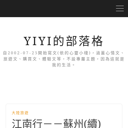
YIYI的部落格
自2002-07-25開始寫文(依的心靈小棧)，涵蓋心情文、
旅遊文、購買文、體驗文等，不設專屬主題，因為這就是
我的生活。
大陸旅遊
江南行－－蘇州(續)