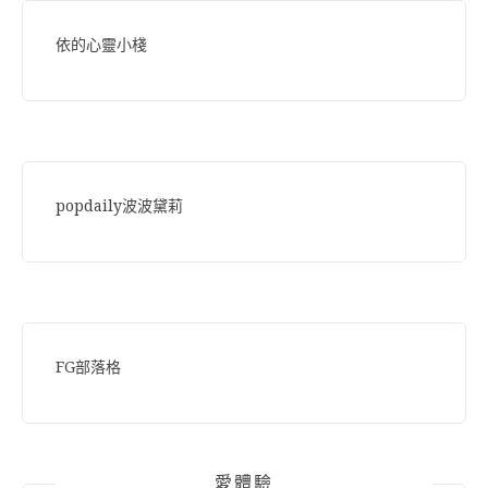
依的心靈小棧
popdaily波波黛莉
FG部落格
愛體驗