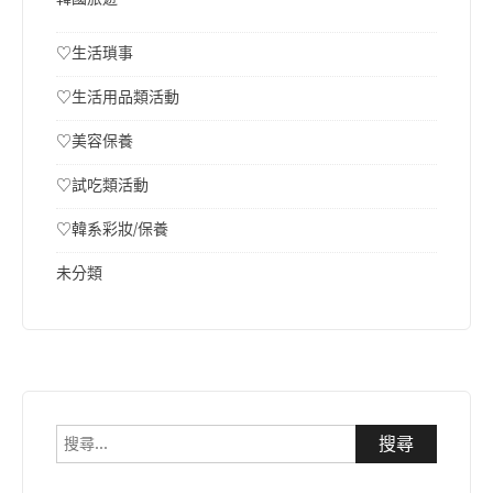
♡生活瑣事
♡生活用品類活動
♡美容保養
♡試吃類活動
♡韓系彩妝/保養
未分類
搜
尋
關