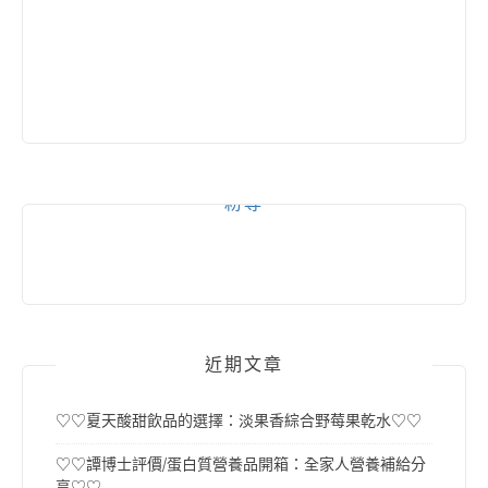
粉專
近期文章
♡♡夏天酸甜飲品的選擇：淡果香綜合野莓果乾水♡♡
♡♡譚博士評價/蛋白質營養品開箱：全家人營養補給分
享♡♡