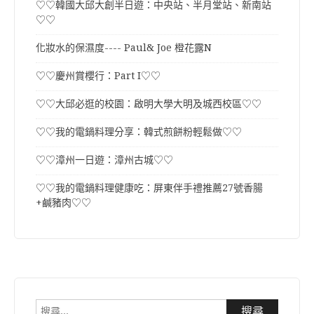
♡♡韓國大邱大創半日遊：中央站、半月堂站、新南站
♡♡
化妝水的保濕度---- Paul& Joe 橙花露N
♡♡慶州賞櫻行：Part I♡♡
♡♡大邱必逛的校園：啟明大學大明及城西校區♡♡
♡♡我的電鍋料理分享：韓式煎餅粉輕鬆做♡♡
♡♡漳州一日遊：漳州古城♡♡
♡♡我的電鍋料理健康吃：屏東伴手禮推薦27號香腸
+鹹豬肉♡♡
搜