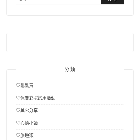
尋
關
鍵
字:
分類
♡亂亂買
♡保養彩妝試用活動
♡其它分享
♡心情小語
♡旅遊類