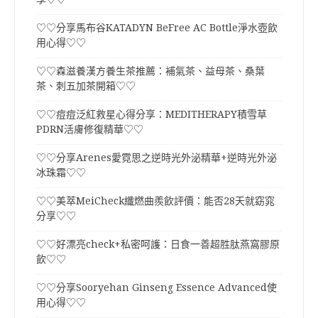
♡♡分享馬布谷KATADYN BeFree AC Bottle淨水壺飲
用心得♡♡
♡♡森滋養漢方養生茶推薦：補氣茶、益母茶、桑葉
茶、刺五加茶開箱♡♡
♡♡痘痘泛紅救星心得分享：MEDITHERAPY積雪草
PDRN活膚修復精華♡♡
♡♡分享Arenes愛霓思之逆時光外泌精華+逆時光外泌
冰珠霜♡♡
♡♡美萃MeiCheck纖燃曲羨飲評價：能否28天就窈窕
分享♡♡
♡♡好漂亮check+私密呵護：日食一善超胜肽燕窩膠原
飲♡♡
♡♡分享Sooryehan Ginseng Essence Advanced使
用心得♡♡