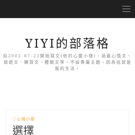
YIYI的部落格
自2002-07-25開始寫文(依的心靈小棧)，涵蓋心情文、
旅遊文、購買文、體驗文等，不設專屬主題，因為這就是
我的生活。
♡心情小語
選擇