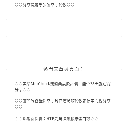
♡♡分享我最愛的飾品：珍珠♡♡
熱門文章與頁面︰
♡♡美萃MeiCheck纖燃曲羨飲評價：能否28天就窈窕
分享♡♡
♡♡廈門旅遊戰利品：片仔癀煥顏珍珠霜使用心得分享
♡♡
♡♡熟齡新保養：BTP亮妍頂級膠原蛋白飲♡♡