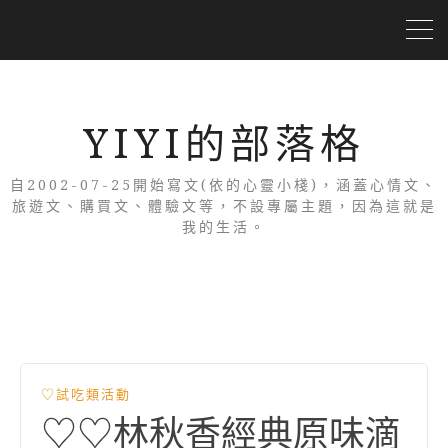
YIYI的部落格
自2002-07-25開始寫文(依的心靈小棧)，涵蓋心情文、
旅遊文、購買文、體驗文等，不設專屬主題，因為這就是
我的生活。
♡試吃類活動
♡♡林秋香經典原味滴