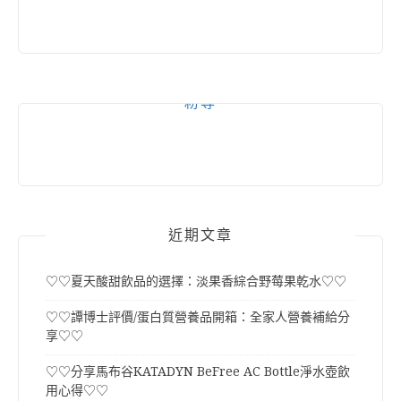
粉專
近期文章
♡♡夏天酸甜飲品的選擇：淡果香綜合野莓果乾水♡♡
♡♡譚博士評價/蛋白質營養品開箱：全家人營養補給分
享♡♡
♡♡分享馬布谷KATADYN BeFree AC Bottle淨水壺飲
用心得♡♡