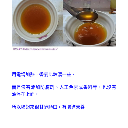
用電鍋加熱，香氣比較濃一些，
，
而且
沒有添加防腐劑、人工色素或香料等
也沒有
油浮在上面，
所以喝起來很甘醇順口
，有喝進營養