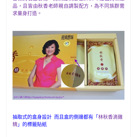
品
，
且皆由秋香老師親自調製配方，為不同族群需
求量身打造
。
抽取式的盒身設計 而且盒的側邊都有「
林秋香滴雞
精
」的標籤貼紙