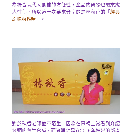
，
為
符合
現代人食補的方便性
產品的研發也愈來愈
，
人性化
所以這一次要來分享的是
林秋香
的「
經典
原味滴雞精
」。
對於
秋香老師並不陌生，因為
在電視上常看到介紹
各類的
養生食補，而
滴雞精
是在
2016
年推出
的新產