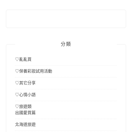
字:
分類
♡亂亂買
♡保養彩妝試用活動
♡其它分享
♡心情小語
♡旅遊類
出國愛買篇
北海道旅遊