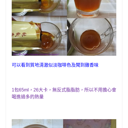
可以看到質地清澈似淡咖啡色及聞到雞香味
1
包
65ml
，26大卡，無反式脂脂肪，所以不用擔心會
喝進過多的熱量