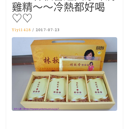
雞精～～冷熱都好喝
♡♡
Yiyi1428
/
2017-07-23