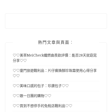
熱門文章與頁面︰
♡♡美萃MeiCheck纖燃曲羨飲評價：能否28天就窈窕
分享♡♡
♡♡廈門旅遊戰利品：片仔癀煥顏珍珠霜使用心得分享
♡♡
♡♡美味口感的包子：珍讚包子♡♡
♡♡跟一日團的購物♡♡
♡♡買到不想停手的免稅店戰利品♡♡