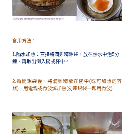
食用方法：
1.
隔水加熱：直接將
滴雞精
鋁袋，放在熱水中泡5分
，
鐘
再取出倒入碗或杯中。
2.
撕開鋁袋
後，將
滴雞精放在碗中(或可加熱的容
器)，用電鍋或微波爐加熱
(
勿連鋁袋一起用微波
)