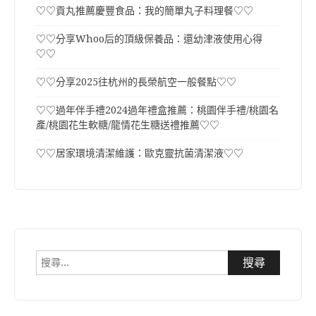
♡♡貢丸推薦慶豐食品：我的簡單丸子料理餐♡♡
♡♡分享Whoo后的頂級保養品：還幼津液使用心得
♡♡
♡♡分享2025往杭州的長榮航空一般餐點♡♡
♡♡過年伴手禮2024過年禮盒推薦：桃園伴手禮/桃園名
產/桃園花生軟糖/龍情花生糖送禮推薦♡♡
♡♡居家環境清潔維護：歐克靈抗菌清潔液♡♡
搜
尋
關
鍵