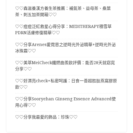
♡♡森滋養漢方養生茶推薦：補氣茶、益母茶、桑葉
茶、刺五加茶開箱♡♡
♡♡痘痘泛紅救星心得分享：MEDITHERAPY積雪草
PDRN活膚修復精華♡♡
♡♡分享Arenes愛霓思之逆時光外泌精華+逆時光外泌
冰珠霜♡♡
♡♡美萃MeiCheck纖燃曲羨飲評價：能否28天就窈窕
分享♡♡
♡♡好漂亮check+私密呵護：日食一善超胜肽燕窩膠原
飲♡♡
♡♡分享Sooryehan Ginseng Essence Advanced使
用心得♡♡
♡♡分享我最愛的飾品：珍珠♡♡