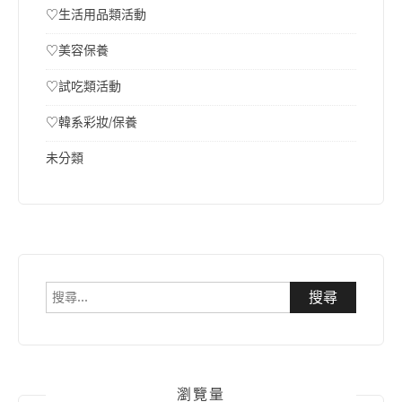
♡生活用品類活動
♡美容保養
♡試吃類活動
♡韓系彩妝/保養
未分類
搜
尋
關
鍵
字:
瀏覽量