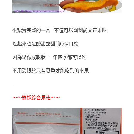
很紮實完整的一片 不僅可以聞到愛文芒果味
吃起來也是酸甜酸
甜
的Q彈口感
因為是做成乾狀 一年四季都可以吃
不用受限於只有夏季才能吃到的水果
.
〜〜
鮮採綜合果乾
〜〜