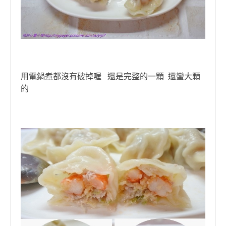
用電鍋煮都沒有破掉喔 還是完整的一顆 還蠻大顆
的