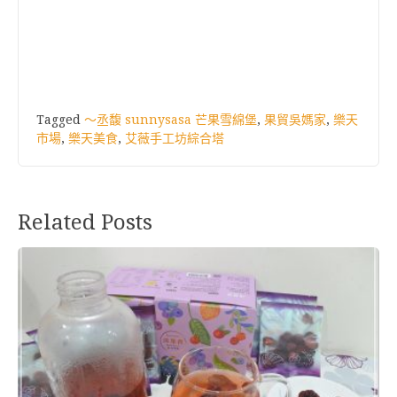
Tagged
〜丞馥 sunnysasa 芒果雪綿堡
,
果貿吳媽家
,
樂天
市場
,
樂天美食
,
艾薇手工坊綜合塔
Related Posts