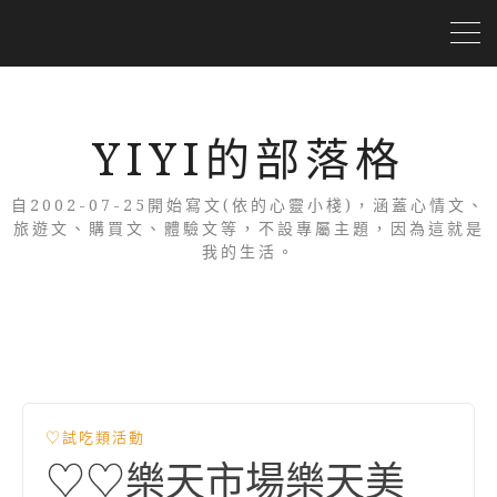
YIYI的部落格
自2002-07-25開始寫文(依的心靈小棧)，涵蓋心情文、
旅遊文、購買文、體驗文等，不設專屬主題，因為這就是
我的生活。
♡試吃類活動
♡♡樂天市場樂天美