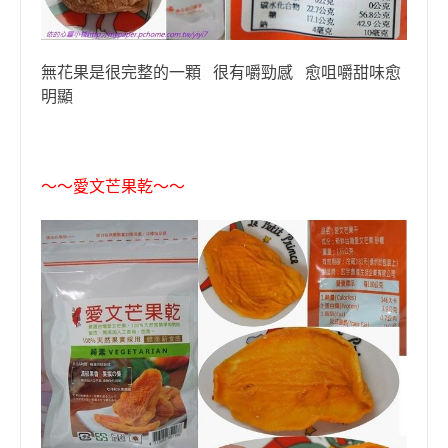
無花果是很完整的一顆 很有嚼勁感 愈咀嚼甜味愈
明顯
〜〜
愛文芒果乾
〜〜