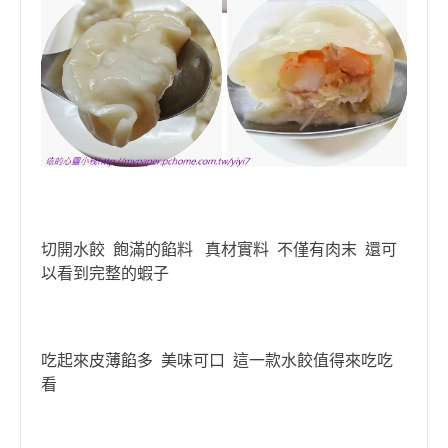
切開水餃 飽滿的餡料 真材實料 不僅有肉末 還可
以看到完整的蝦子
吃起來
皮薄餡多
美味可口 這一款水餃值得來吃吃
看