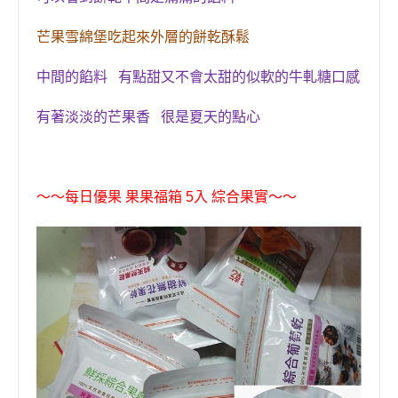
芒果雪綿堡
吃起來外層的
餅乾
酥鬆
中間的餡料 有點甜又不會太甜的似軟的
牛軋糖口感
有著淡淡的芒果香 很是夏天的點心
〜〜每日優果 果果福箱 5入 綜合果實〜〜