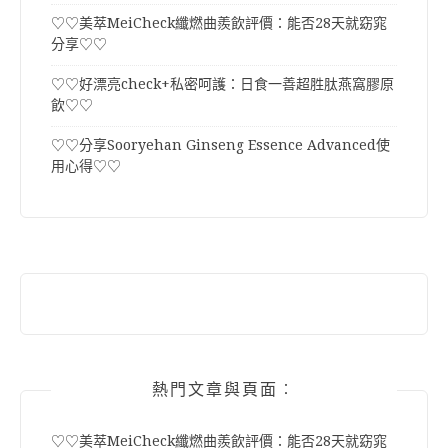
♡♡美萃MeiCheck纖燃曲羨飲評價：能否28天就窈窕
分享♡♡
♡♡好漂亮check+私密呵護：日食一善超胜肽燕窩膠原
飲♡♡
♡♡分享Sooryehan Ginseng Essence Advanced使
用心得♡♡
熱門文章與頁面︰
♡♡美萃MeiCheck纖燃曲羨飲評價：能否28天就窈窕