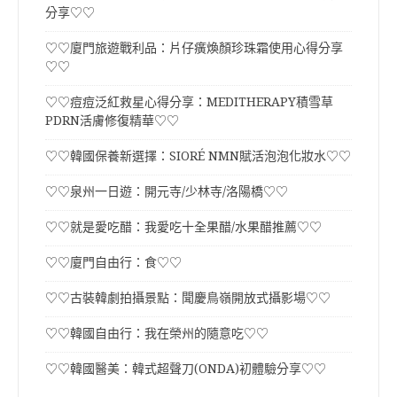
分享♡♡
♡♡廈門旅遊戰利品：片仔癀煥顏珍珠霜使用心得分享
♡♡
♡♡痘痘泛紅救星心得分享：MEDITHERAPY積雪草
PDRN活膚修復精華♡♡
♡♡韓國保養新選擇：SIORÉ NMN賦活泡泡化妝水♡♡
♡♡泉州一日遊：開元寺/少林寺/洛陽橋♡♡
♡♡就是愛吃醋：我愛吃十全果醋/水果醋推薦♡♡
♡♡廈門自由行：食♡♡
♡♡古裝韓劇拍攝景點：聞慶鳥嶺開放式攝影場♡♡
♡♡韓國自由行：我在榮州的隨意吃♡♡
♡♡韓國醫美：韓式超聲刀(ONDA)初體驗分享♡♡