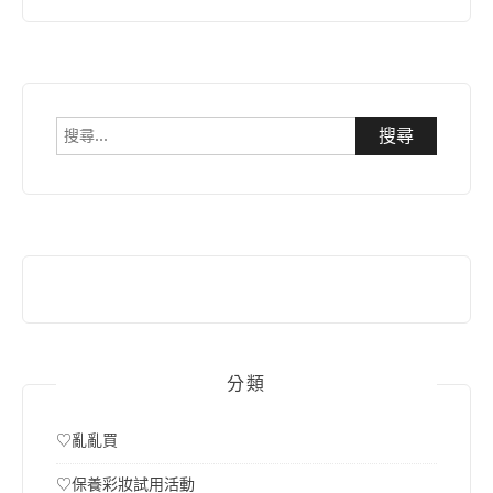
搜
尋
關
鍵
字:
分類
♡亂亂買
♡保養彩妝試用活動