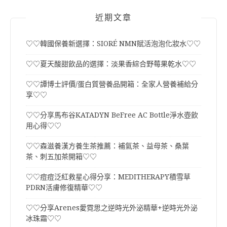
近期文章
♡♡韓國保養新選擇：SIORÉ NMN賦活泡泡化妝水♡♡
♡♡夏天酸甜飲品的選擇：淡果香綜合野莓果乾水♡♡
♡♡譚博士評價/蛋白質營養品開箱：全家人營養補給分
享♡♡
♡♡分享馬布谷KATADYN BeFree AC Bottle淨水壺飲
用心得♡♡
♡♡森滋養漢方養生茶推薦：補氣茶、益母茶、桑葉
茶、刺五加茶開箱♡♡
♡♡痘痘泛紅救星心得分享：MEDITHERAPY積雪草
PDRN活膚修復精華♡♡
♡♡分享Arenes愛霓思之逆時光外泌精華+逆時光外泌
冰珠霜♡♡