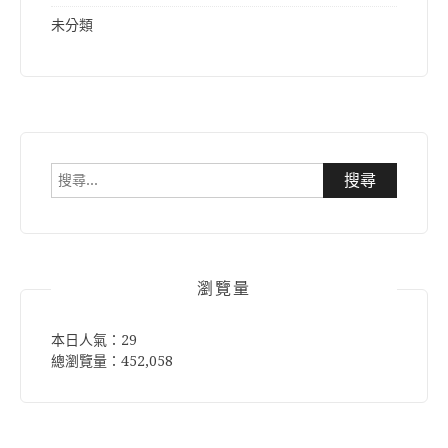
未分類
搜
尋
關
鍵
字:
瀏覽量
本日人氣：29
總瀏覽量：452,058