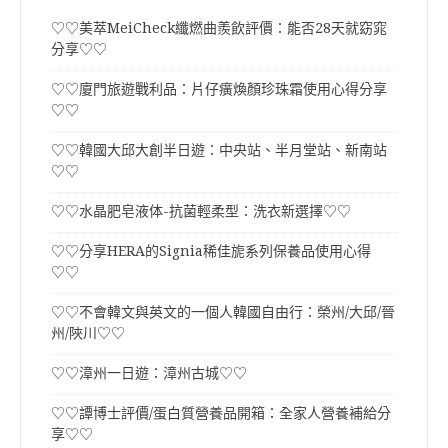
♡♡美萃MeiCheck纖燃曲羨飲評價：能否28天就窈窕
分享♡♡
♡♡廈門旅遊戰利品：片仔癀煥顏珍珠霜使用心得分享
♡♡
♡♡韓國大邱大創半日遊：中央站、半月堂站、新南站
♡♡
♡♡水晶肥皂液体-抗菌輕柔型：洗衣新選擇♡♡
♡♡分享HERA的Signia稀佳旎系列保養品使用心得
♡♡
♡♡不會韓文與英文的一個人韓國自由行：榮州/大邱/晉
州/陜川♡♡
♡♡漳州一日遊：漳州古城♡♡
♡♡譚博士評價/蛋白質營養品開箱：全家人營養補給分
享♡♡