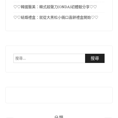
♡♡韓國醫美：韓式超聲刀(ONDA)初體驗分享♡♡
♡♡結婚禮盒：就從大黑松小倆口喜餅禮盒開始♡♡
搜
尋
關
鍵
字:
分類