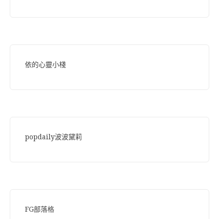
依的心靈小棧
popdaily波波黛莉
FG部落格