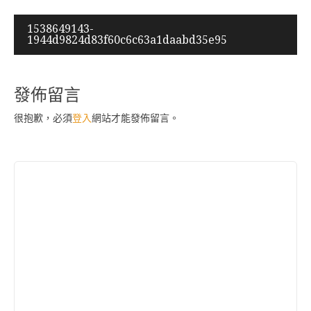
文
1538649143-
1944d9824d83f60c6c63a1daabd35e95
章
導
覽
發佈留言
很抱歉，必須
登入
網站才能發佈留言。