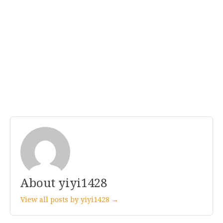
About yiyi1428
View all posts by yiyi1428 →