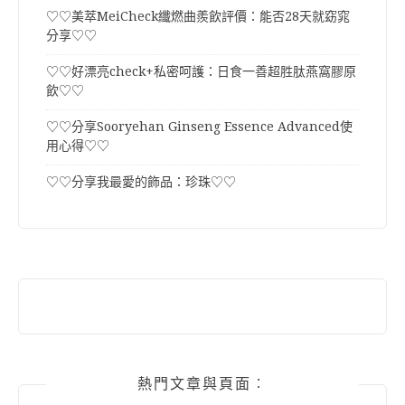
♡♡美萃MeiCheck纖燃曲羨飲評價：能否28天就窈窕
分享♡♡
♡♡好漂亮check+私密呵護：日食一善超胜肽燕窩膠原
飲♡♡
♡♡分享Sooryehan Ginseng Essence Advanced使
用心得♡♡
♡♡分享我最愛的飾品：珍珠♡♡
熱門文章與頁面︰