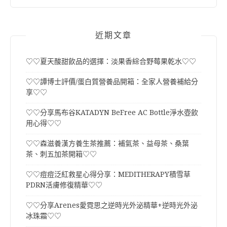
近期文章
♡♡夏天酸甜飲品的選擇：淡果香綜合野莓果乾水♡♡
♡♡譚博士評價/蛋白質營養品開箱：全家人營養補給分
享♡♡
♡♡分享馬布谷KATADYN BeFree AC Bottle淨水壺飲
用心得♡♡
♡♡森滋養漢方養生茶推薦：補氣茶、益母茶、桑葉
茶、刺五加茶開箱♡♡
♡♡痘痘泛紅救星心得分享：MEDITHERAPY積雪草
PDRN活膚修復精華♡♡
♡♡分享Arenes愛霓思之逆時光外泌精華+逆時光外泌
冰珠霜♡♡