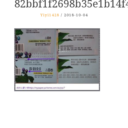
82bbf1f2698b35e1b14f
Yiyi1428
/
2018-10-04