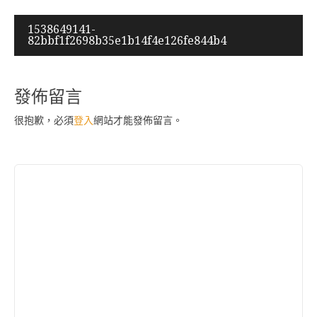
文
1538649141-
82bbf1f2698b35e1b14f4e126fe844b4
章
導
覽
發佈留言
很抱歉，必須
登入
網站才能發佈留言。