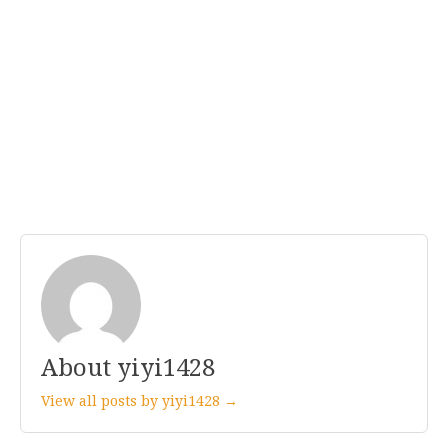
About yiyi1428
View all posts by yiyi1428 →