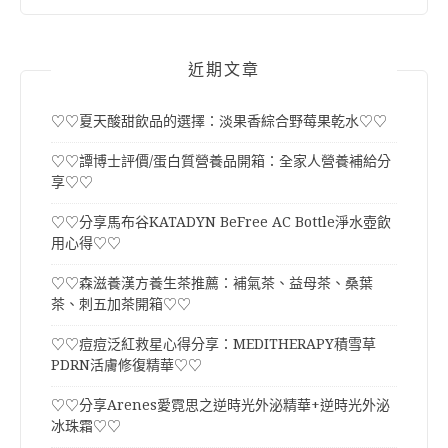
近期文章
♡♡夏天酸甜飲品的選擇：淡果香綜合野莓果乾水♡♡
♡♡譚博士評價/蛋白質營養品開箱：全家人營養補給分
享♡♡
♡♡分享馬布谷KATADYN BeFree AC Bottle淨水壺飲
用心得♡♡
♡♡森滋養漢方養生茶推薦：補氣茶、益母茶、桑葉
茶、刺五加茶開箱♡♡
♡♡痘痘泛紅救星心得分享：MEDITHERAPY積雪草
PDRN活膚修復精華♡♡
♡♡分享Arenes愛霓思之逆時光外泌精華+逆時光外泌
冰珠霜♡♡