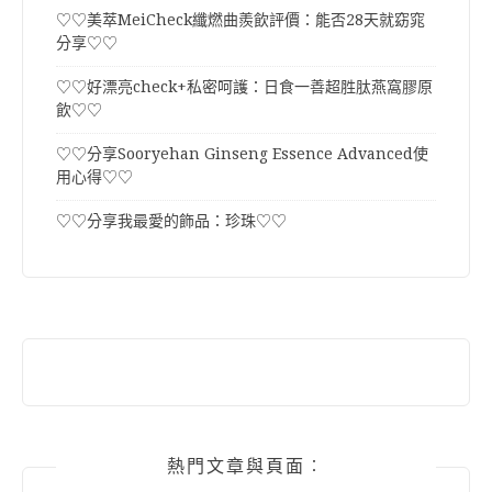
♡♡美萃MeiCheck纖燃曲羨飲評價：能否28天就窈窕
分享♡♡
♡♡好漂亮check+私密呵護：日食一善超胜肽燕窩膠原
飲♡♡
♡♡分享Sooryehan Ginseng Essence Advanced使
用心得♡♡
♡♡分享我最愛的飾品：珍珠♡♡
熱門文章與頁面︰