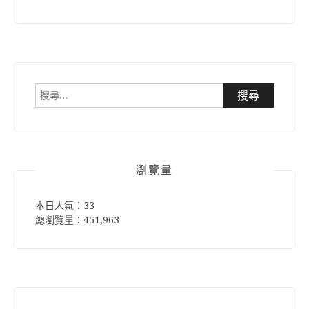
搜
尋
關
鍵
字:
瀏覽量
本日人氣：33
總瀏覽量：451,963