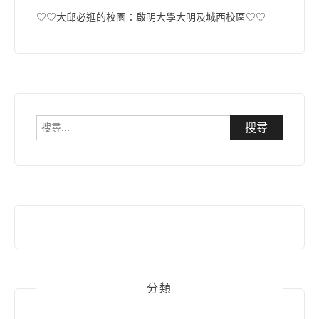
♡♡大邱必逛的校園：啟明大學大明及城西校區♡♡
搜
尋
關
鍵
字:
分類