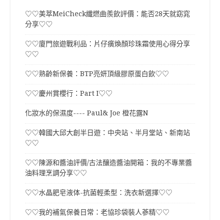
♡♡美萃MeiCheck纖燃曲羨飲評價：能否28天就窈窕
分享♡♡
♡♡廈門旅遊戰利品：片仔癀煥顏珍珠霜使用心得分享
♡♡
♡♡熟齡新保養：BTP亮妍頂級膠原蛋白飲♡♡
♡♡慶州賞櫻行：Part I♡♡
化妝水的保濕度---- Paul& Joe 橙花露N
♡♡韓國大邱大創半日遊：中央站、半月堂站、新南站
♡♡
♡♡陳源和醬油評價/古法釀造醬油開箱：我的不專業醬
油料理烹調分享♡♡
♡♡水晶肥皂液体-抗菌輕柔型：洗衣新選擇♡♡
♡♡我的補氣保養日常：老協珍袋裝人蔘精♡♡