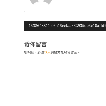
文
1538648811-06a15ccfaa532935de5c10affd
章
導
發佈留言
覽
很抱歉，必須
登入
網站才能發佈留言。