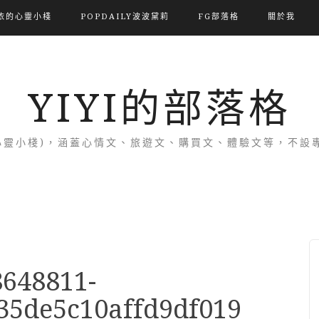
依的心靈小棧
POPDAILY波波黛莉
FG部落格
關於我
YIYI的部落格
(依的心靈小棧)，涵蓋心情文、旅遊文、購買文、體驗文等，不
8648811-
35de5c10affd9df019