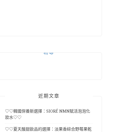
粉專
近期文章
♡♡韓國保養新選擇：SIORÉ NMN賦活泡泡化
妝水♡♡
♡♡夏天酸甜飲品的選擇：淡果香綜合野莓果乾