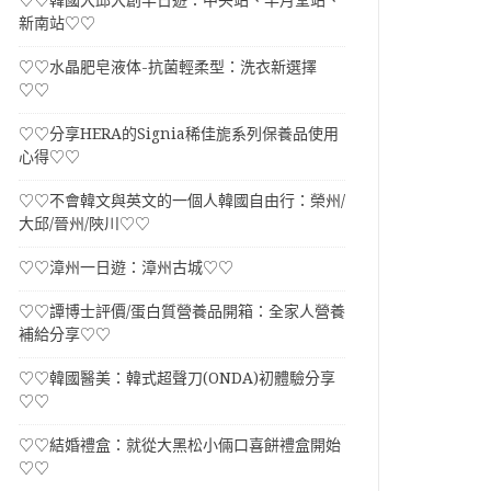
♡♡韓國大邱大創半日遊：中央站、半月堂站、
新南站♡♡
♡♡水晶肥皂液体-抗菌輕柔型：洗衣新選擇
♡♡
♡♡分享HERA的Signia稀佳旎系列保養品使用
心得♡♡
♡♡不會韓文與英文的一個人韓國自由行：榮州/
大邱/晉州/陜川♡♡
♡♡漳州一日遊：漳州古城♡♡
♡♡譚博士評價/蛋白質營養品開箱：全家人營養
補給分享♡♡
♡♡韓國醫美：韓式超聲刀(ONDA)初體驗分享
♡♡
♡♡結婚禮盒：就從大黑松小倆口喜餅禮盒開始
♡♡