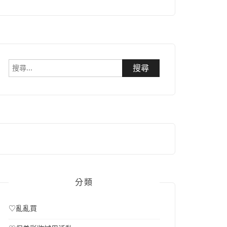
搜
尋
關
鍵
字:
分類
♡亂亂買