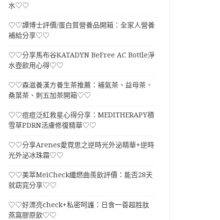
水♡♡
♡♡譚博士評價/蛋白質營養品開箱：全家人營養
補給分享♡♡
♡♡分享馬布谷KATADYN BeFree AC Bottle淨
水壺飲用心得♡♡
♡♡森滋養漢方養生茶推薦：補氣茶、益母茶、
桑葉茶、刺五加茶開箱♡♡
♡♡痘痘泛紅救星心得分享：MEDITHERAPY積
雪草PDRN活膚修復精華♡♡
♡♡分享Arenes愛霓思之逆時光外泌精華+逆時
光外泌冰珠霜♡♡
♡♡美萃MeiCheck纖燃曲羨飲評價：能否28天
就窈窕分享♡♡
♡♡好漂亮check+私密呵護：日食一善超胜肽
燕窩膠原飲♡♡