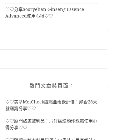
♡♡分享Sooryehan Ginseng Essence
Advanced使用心得♡♡
熱門文章與頁面︰
♡♡美萃MeiCheck纖燃曲羨飲評價：能否28天
就窈窕分享♡♡
♡♡廈門旅遊戰利品：片仔癀煥顏珍珠霜使用心
得分享♡♡