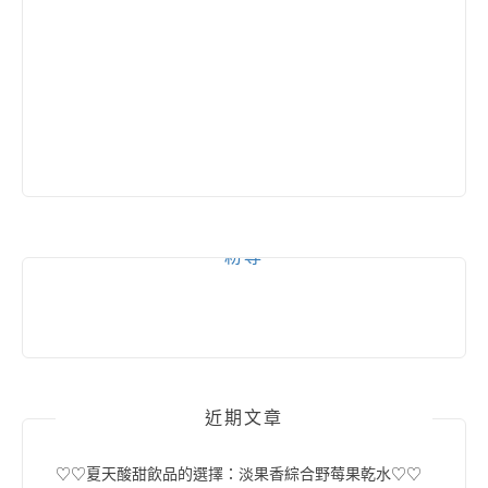
粉專
近期文章
♡♡夏天酸甜飲品的選擇：淡果香綜合野莓果乾水♡♡