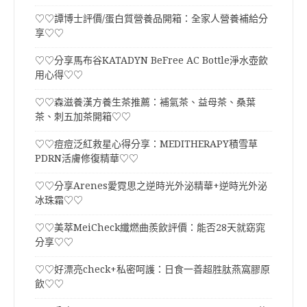
♡♡譚博士評價/蛋白質營養品開箱：全家人營養補給分
享♡♡
♡♡分享馬布谷KATADYN BeFree AC Bottle淨水壺飲
用心得♡♡
♡♡森滋養漢方養生茶推薦：補氣茶、益母茶、桑葉
茶、刺五加茶開箱♡♡
♡♡痘痘泛紅救星心得分享：MEDITHERAPY積雪草
PDRN活膚修復精華♡♡
♡♡分享Arenes愛霓思之逆時光外泌精華+逆時光外泌
冰珠霜♡♡
♡♡美萃MeiCheck纖燃曲羨飲評價：能否28天就窈窕
分享♡♡
♡♡好漂亮check+私密呵護：日食一善超胜肽燕窩膠原
飲♡♡