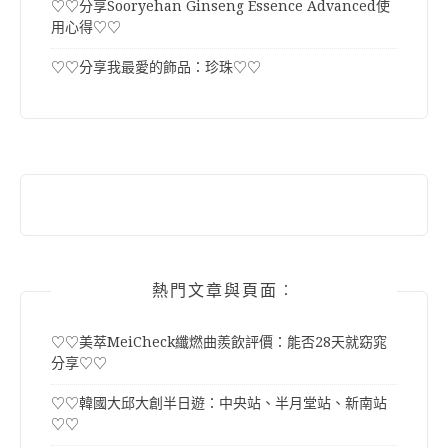
♡♡分享Sooryehan Ginseng Essence Advanced使
用心得♡♡
♡♡分享我最愛的飾品：珍珠♡♡
熱門文章與頁面︰
♡♡美萃MeiCheck纖燃曲羨飲評價：能否28天就窈窕
分享♡♡
♡♡韓國大邱大創半日遊：中央站、半月堂站、新南站
♡♡