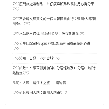
♡♡廈門旅遊戰利品：片仔癀煥顏珍珠霜使用心得分享
♡♡
♡♡不會韓文與英文的一個人韓國自由行：榮州/大邱/晉
州/陜川♡♡
♡♡水晶肥皂液体-抗菌輕柔型：洗衣新選擇♡♡
♡♡分享HERA的Signia稀佳旎系列保養品使用心得
♡♡
♡♡漳州一日遊：漳州古城♡♡
♡♡試飲～～繽豆濾掛咖啡(8分鐘輕焙及12分鐘中焙)冷
熱皆宜♡♡
昆明、大理、麗江冬之旅----購物篇
♡♡必逛韓國大創：慶州大創篇♡♡