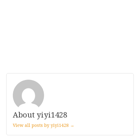
About yiyi1428
View all posts by yiyi1428 →