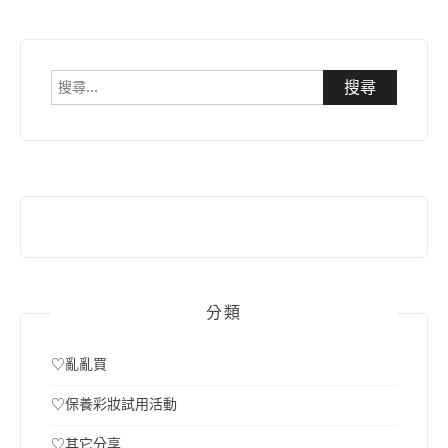
搜
尋
關
鍵
字:
分類
♡亂亂買
♡保養彩妝試用活動
♡其它分享