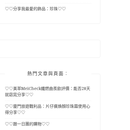
♡♡分享我最愛的飾品：珍珠♡♡
熱門文章與頁面︰
♡♡美萃MeiCheck纖燃曲羨飲評價：能否28天
就窈窕分享♡♡
♡♡廈門旅遊戰利品：片仔癀煥顏珍珠霜使用心
得分享♡♡
♡♡跟一日團的購物♡♡