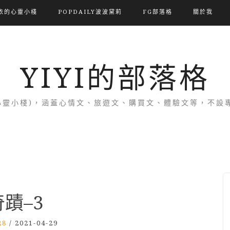
依的心靈小棧
POPDAILY波波黛莉
FG部落格
關於我
YIYI的部落格
(依的心靈小棧)，涵蓋心情文、旅遊文、購買文、體驗文等，不
奇蹟–3
28
/
2021-04-29