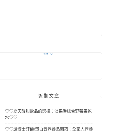
粉專
近期文章
♡♡夏天酸甜飲品的選擇：淡果香綜合野莓果乾
水♡♡
♡♡譚博士評價/蛋白質營養品開箱：全家人營養