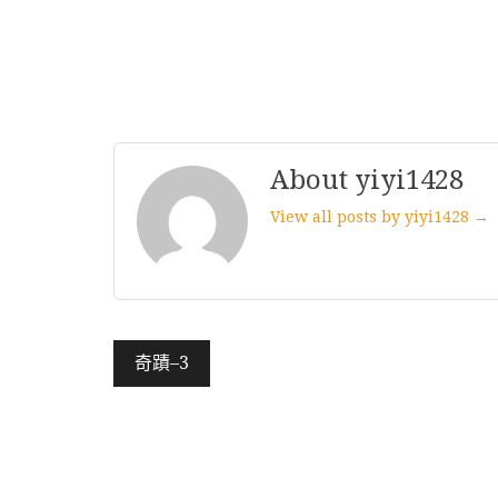
About yiyi1428
View all posts by yiyi1428 →
文
奇蹟–3
章
導
覽