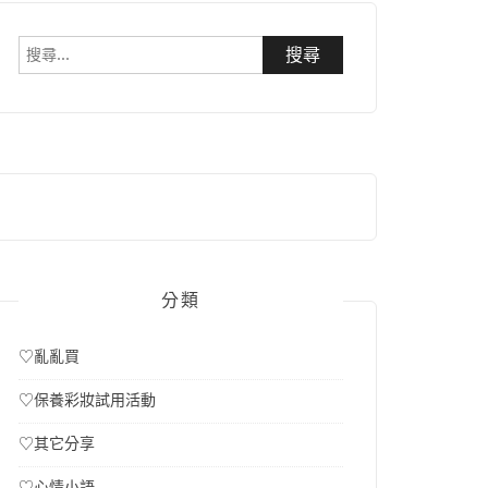
搜
尋
關
鍵
字:
分類
♡亂亂買
♡保養彩妝試用活動
♡其它分享
♡心情小語