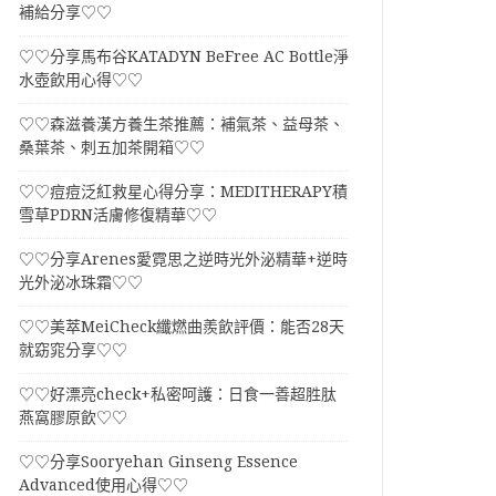
補給分享♡♡
♡♡分享馬布谷KATADYN BeFree AC Bottle淨
水壺飲用心得♡♡
♡♡森滋養漢方養生茶推薦：補氣茶、益母茶、
桑葉茶、刺五加茶開箱♡♡
♡♡痘痘泛紅救星心得分享：MEDITHERAPY積
雪草PDRN活膚修復精華♡♡
♡♡分享Arenes愛霓思之逆時光外泌精華+逆時
光外泌冰珠霜♡♡
♡♡美萃MeiCheck纖燃曲羨飲評價：能否28天
就窈窕分享♡♡
♡♡好漂亮check+私密呵護：日食一善超胜肽
燕窩膠原飲♡♡
♡♡分享Sooryehan Ginseng Essence
Advanced使用心得♡♡