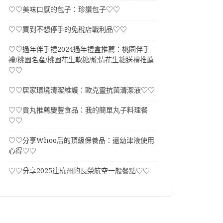
♡♡美味口感的包子：珍讚包子♡♡
♡♡買到不想停手的免稅店戰利品♡♡
♡♡過年伴手禮2024過年禮盒推薦：桃園伴手
禮/桃園名產/桃園花生軟糖/龍情花生糖送禮推薦
♡♡
♡♡居家環境清潔維護：歐克靈抗菌清潔液♡♡
♡♡貢丸推薦慶豐食品：我的簡單丸子料理餐
♡♡
♡♡分享Whoo后的頂級保養品：還幼津液使用
心得♡♡
♡♡分享2025往杭州的長榮航空一般餐點♡♡