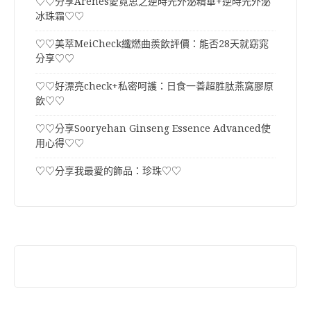
♡♡分享Arenes愛霓思之逆時光外泌精華+逆時光外泌
冰珠霜♡♡
♡♡美萃MeiCheck纖燃曲羨飲評價：能否28天就窈窕
分享♡♡
♡♡好漂亮check+私密呵護：日食一善超胜肽燕窩膠原
飲♡♡
♡♡分享Sooryehan Ginseng Essence Advanced使
用心得♡♡
♡♡分享我最愛的飾品：珍珠♡♡