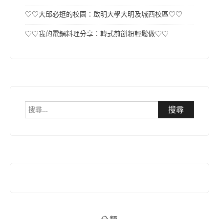
♡♡大邱必逛的校園：啟明大學大明及城西校區♡♡
♡♡我的電鍋料理分享：韓式煎餅粉輕鬆做♡♡
搜
尋
關
鍵
字: