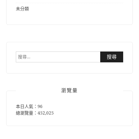
未分類
搜
尋
關
鍵
字:
瀏覽量
本日人氣：96
總瀏覽量：452,025