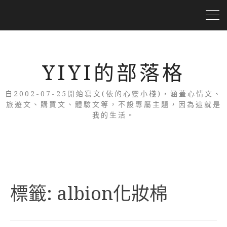
YIYI的部落格
自2002-07-25開始寫文(依的心靈小棧)，涵蓋心情文、
旅遊文、購買文、體驗文等，不設專屬主題，因為這就是
我的生活。
標籤:
albion化妝棉