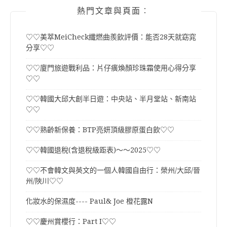
熱門文章與頁面︰
♡♡美萃MeiCheck纖燃曲羨飲評價：能否28天就窈窕
分享♡♡
♡♡廈門旅遊戰利品：片仔癀煥顏珍珠霜使用心得分享
♡♡
♡♡韓國大邱大創半日遊：中央站、半月堂站、新南站
♡♡
♡♡熟齡新保養：BTP亮妍頂級膠原蛋白飲♡♡
♡♡韓國退稅(含退稅級距表)～～2025♡♡
♡♡不會韓文與英文的一個人韓國自由行：榮州/大邱/晉
州/陜川♡♡
化妝水的保濕度---- Paul& Joe 橙花露N
♡♡慶州賞櫻行：Part I♡♡