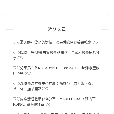
近期文章
♡♡夏天酸甜飲品的選擇：淡果香綜合野莓果乾水♡♡
♡♡譚博士評價/蛋白質營養品開箱：全家人營養補給分
享♡♡
♡♡分享馬布谷KATADYN BeFree AC Bottle淨水壺飲
用心得♡♡
♡♡森滋養漢方養生茶推薦：補氣茶、益母茶、桑葉
茶、刺五加茶開箱♡♡
♡♡痘痘泛紅救星心得分享：MEDITHERAPY積雪草
PDRN活膚修復精華♡♡