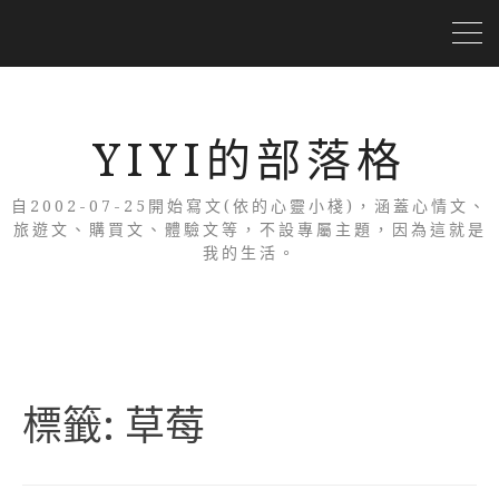
YIYI的部落格
自2002-07-25開始寫文(依的心靈小棧)，涵蓋心情文、
旅遊文、購買文、體驗文等，不設專屬主題，因為這就是
我的生活。
標籤:
草莓