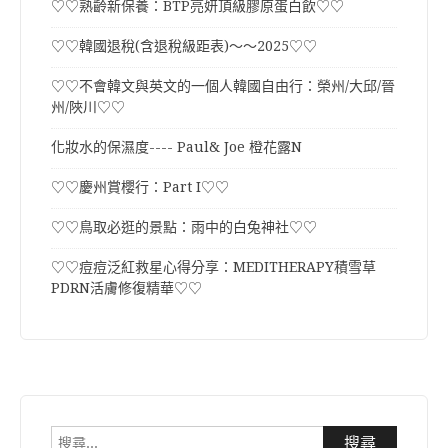
♡♡熟齡新保養：BTP亮妍頂級膠原蛋白飲♡♡
♡♡韓國退稅(含退稅級距表)～～2025♡♡
♡♡不會韓文與英文的一個人韓國自由行：榮州/大邱/晉
州/陜川♡♡
化妝水的保濕度---- Paul& Joe 橙花露N
♡♡慶州賞櫻行：Part I♡♡
♡♡鳥取必逛的景點：雨中的白兔神社♡♡
♡♡痘痘泛紅救星心得分享：MEDITHERAPY積雪草
PDRN活膚修復精華♡♡
搜