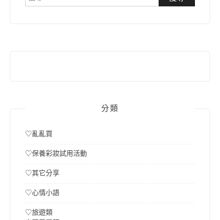
尋
關
鍵
字:
分類
♡亂亂買
♡保養彩妝試用活動
♡其它分享
♡心情小語
♡旅遊類