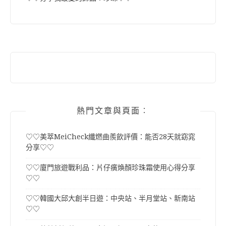
熱門文章與頁面︰
♡♡美萃MeiCheck纖燃曲羨飲評價：能否28天就窈窕
分享♡♡
♡♡廈門旅遊戰利品：片仔癀煥顏珍珠霜使用心得分享
♡♡
♡♡韓國大邱大創半日遊：中央站、半月堂站、新南站
♡♡