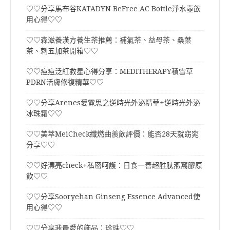
♡♡分享馬布谷KATADYN BeFree AC Bottle淨水壺飲
用心得♡♡
♡♡森滋養漢方養生茶推薦：補氣茶、益母茶、桑葉
茶、刺五加茶開箱♡♡
♡♡痘痘泛紅救星心得分享：MEDITHERAPY積雪草
PDRN活膚修復精華♡♡
♡♡分享Arenes愛霓思之逆時光外泌精華+逆時光外泌
冰珠霜♡♡
♡♡美萃MeiCheck纖燃曲羨飲評價：能否28天就窈窕
分享♡♡
♡♡好漂亮check+私密呵護：日食一善超胜肽燕窩膠原
飲♡♡
♡♡分享Sooryehan Ginseng Essence Advanced使
用心得♡♡
♡♡分享我最愛的飾品：珍珠♡♡