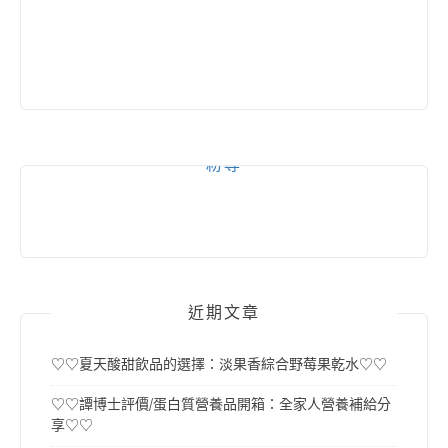
粉專
近期文章
♡♡夏天酸甜飲品的選擇：淡果香綜合野莓果乾水♡♡
♡♡譚博士評價/蛋白質營養品開箱：全家人營養補給分
享♡♡