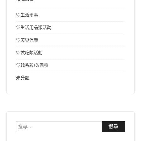
♡生活瑣事
♡生活用品類活動
♡美容保養
♡試吃類活動
♡韓系彩妝/保養
未分類
搜
尋
關