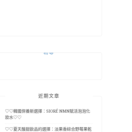
粉專
近期文章
♡♡韓國保養新選擇：SIORÉ NMN賦活泡泡化
妝水♡♡
♡♡夏天酸甜飲品的選擇：淡果香綜合野莓果乾