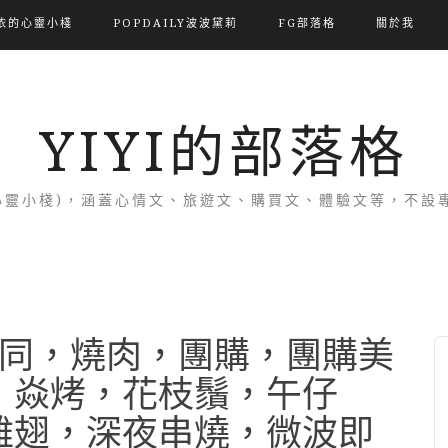
依的心靈小棧
POPDAILY波波黛莉
FG部落格
關於我
YIYI的部落格
(依的心靈小棧)，涵蓋心情文、旅遊文、購買文、體驗文等，不
同，燒肉，團購，團購美
，焱烤，花枝鬚，午仔
雞翅，深夜串燒，微波即