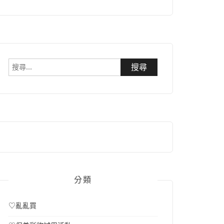
搜
尋
關
鍵
字:
分類
♡亂亂買