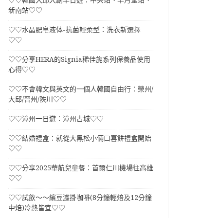
♡♡韓國大邱大創半日遊：中央站、半月堂站、
新南站♡♡
♡♡水晶肥皂液体-抗菌輕柔型：洗衣新選擇
♡♡
♡♡分享HERA的Signia稀佳旎系列保養品使用
心得♡♡
♡♡不會韓文與英文的一個人韓國自由行：榮州/
大邱/晉州/陜川♡♡
♡♡漳州一日遊：漳州古城♡♡
♡♡結婚禮盒：就從大黑松小倆口喜餅禮盒開始
♡♡
♡♡分享2025華航兒童餐：首爾仁川機場往高雄
♡♡
♡♡試飲～～繽豆濾掛咖啡(8分鐘輕焙及12分鐘
中焙)冷熱皆宜♡♡