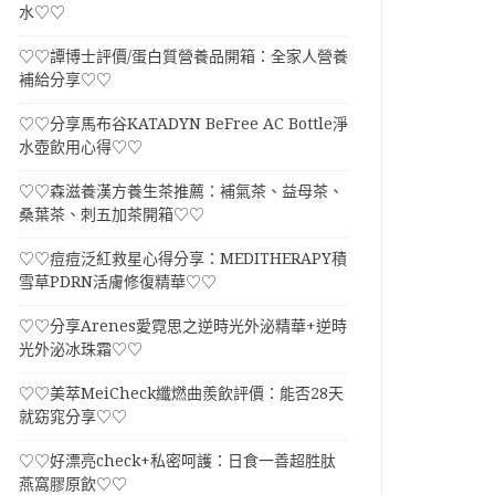
水♡♡
♡♡譚博士評價/蛋白質營養品開箱：全家人營養
補給分享♡♡
♡♡分享馬布谷KATADYN BeFree AC Bottle淨
水壺飲用心得♡♡
♡♡森滋養漢方養生茶推薦：補氣茶、益母茶、
桑葉茶、刺五加茶開箱♡♡
♡♡痘痘泛紅救星心得分享：MEDITHERAPY積
雪草PDRN活膚修復精華♡♡
♡♡分享Arenes愛霓思之逆時光外泌精華+逆時
光外泌冰珠霜♡♡
♡♡美萃MeiCheck纖燃曲羨飲評價：能否28天
就窈窕分享♡♡
♡♡好漂亮check+私密呵護：日食一善超胜肽
燕窩膠原飲♡♡