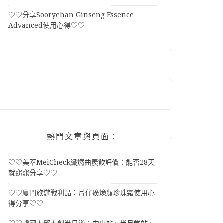
♡♡分享Sooryehan Ginseng Essence
Advanced使用心得♡♡
熱門文章與頁面︰
♡♡美萃MeiCheck纖燃曲羨飲評價：能否28天
就窈窕分享♡♡
♡♡廈門旅遊戰利品：片仔癀煥顏珍珠霜使用心
得分享♡♡