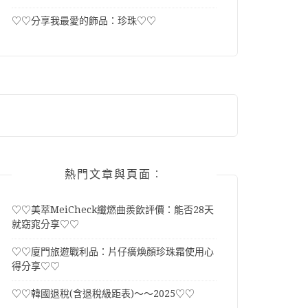
♡♡分享我最愛的飾品：珍珠♡♡
熱門文章與頁面︰
♡♡美萃MeiCheck纖燃曲羨飲評價：能否28天
就窈窕分享♡♡
♡♡廈門旅遊戰利品：片仔癀煥顏珍珠霜使用心
得分享♡♡
♡♡韓國退稅(含退稅級距表)～～2025♡♡