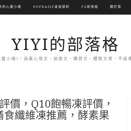
依的心靈小棧
POPDAILY波波黛莉
FG部落格
關於我
YIYI的部落格
(依的心靈小棧)，涵蓋心情文、旅遊文、購買文、體驗文等，不
評價，Q10飽暢凍評價，
膳食纖維凍推薦，酵素果