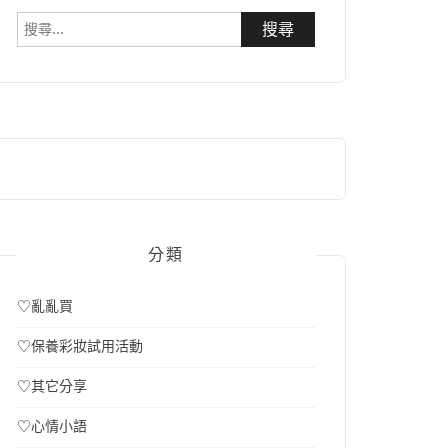
搜
尋
關
鍵
字:
分類
♡亂亂買
♡保養彩妝試用活動
♡其它分享
♡心情小語