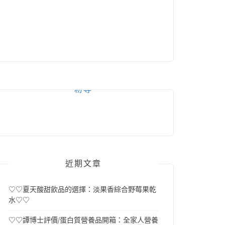
粉專
近期文章
♡♡夏天酸甜飲品的選擇：淡果香綜合野莓果乾
水♡♡
♡♡譚博士評價/蛋白質營養品開箱：全家人營養