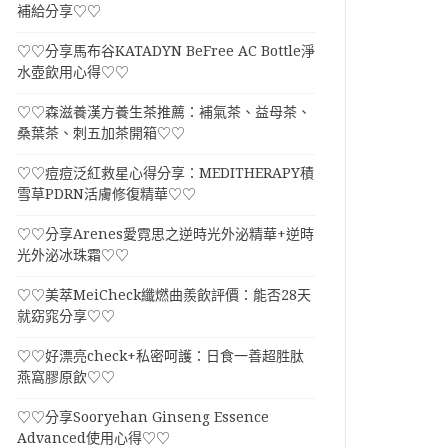
補給分享♡♡
♡♡分享馬布谷KATADYN BeFree AC Bottle淨
水壺飲用心得♡♡
♡♡森滋養漢方養生茶推薦：補氣茶、益母茶、
桑葉茶、刺五加茶開箱♡♡
♡♡痘痘泛紅救星心得分享：MEDITHERAPY積
雪草PDRN活膚修復精華♡♡
♡♡分享Arenes愛霓思之逆時光外泌精華+逆時
光外泌冰珠霜♡♡
♡♡美萃MeiCheck纖燃曲羨飲評價：能否28天
就窈窕分享♡♡
♡♡好漂亮check+私密呵護：日食一善超胜肽
燕窩膠原飲♡♡
♡♡分享Sooryehan Ginseng Essence
Advanced使用心得♡♡