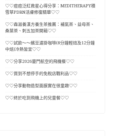
♡♡痘痘泛紅救星心得分享：MEDITHERAPY積
雪草PDRN活膚修復精華♡♡
♡♡森滋養漢方養生茶推薦：補氣茶、益母茶、
桑葉茶、刺五加茶開箱♡♡
♡♡試飲～～繽豆濾掛咖啡(8分鐘輕焙及12分鐘
中焙)冷熱皆宜♡♡
♡♡分享2026廈門航空的飛機餐♡♡
♡♡買到不想停手的免稅店戰利品♡♡
♡♡分享動物造型面膜實在很童趣♡♡
♡♡終於吃到飛機上的兒童餐♡♡