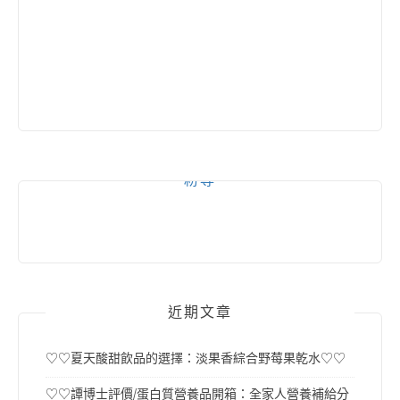
粉專
近期文章
♡♡夏天酸甜飲品的選擇：淡果香綜合野莓果乾水♡♡
♡♡譚博士評價/蛋白質營養品開箱：全家人營養補給分