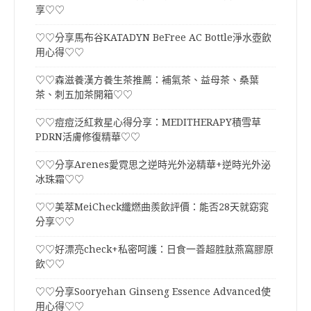
享♡♡
♡♡分享馬布谷KATADYN BeFree AC Bottle淨水壺飲
用心得♡♡
♡♡森滋養漢方養生茶推薦：補氣茶、益母茶、桑葉
茶、刺五加茶開箱♡♡
♡♡痘痘泛紅救星心得分享：MEDITHERAPY積雪草
PDRN活膚修復精華♡♡
♡♡分享Arenes愛霓思之逆時光外泌精華+逆時光外泌
冰珠霜♡♡
♡♡美萃MeiCheck纖燃曲羨飲評價：能否28天就窈窕
分享♡♡
♡♡好漂亮check+私密呵護：日食一善超胜肽燕窩膠原
飲♡♡
♡♡分享Sooryehan Ginseng Essence Advanced使
用心得♡♡