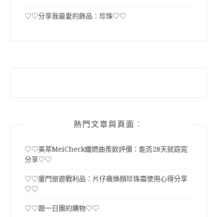
♡♡分享我最愛的飾品：珍珠♡♡
熱門文章與頁面︰
♡♡美萃MeiCheck纖燃曲羨飲評價：能否28天就窈窕
分享♡♡
♡♡廈門旅遊戰利品：片仔癀煥顏珍珠霜使用心得分享
♡♡
♡♡跟一日團的購物♡♡