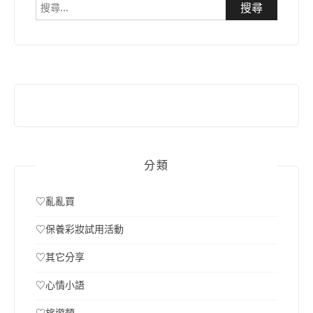
搜
尋
關
鍵
字:
分類
♡亂亂買
♡保養彩妝試用活動
♡其它分享
♡心情小語
♡旅遊類