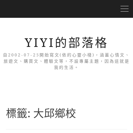
YIYI的部落格
自2002-07-25開始寫文(依的心靈小棧)，涵蓋心情文、
旅遊文、購買文、體驗文等，不設專屬主題，因為這就是
我的生活。
標籤:
大邱鄉校