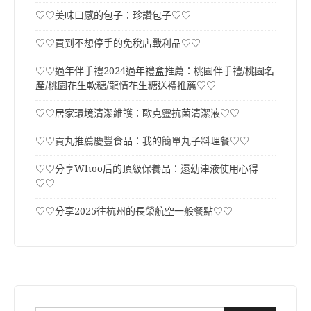
♡♡美味口感的包子：珍讚包子♡♡
♡♡買到不想停手的免稅店戰利品♡♡
♡♡過年伴手禮2024過年禮盒推薦：桃園伴手禮/桃園名
產/桃園花生軟糖/龍情花生糖送禮推薦♡♡
♡♡居家環境清潔維護：歐克靈抗菌清潔液♡♡
♡♡貢丸推薦慶豐食品：我的簡單丸子料理餐♡♡
♡♡分享Whoo后的頂級保養品：還幼津液使用心得
♡♡
♡♡分享2025往杭州的長榮航空一般餐點♡♡