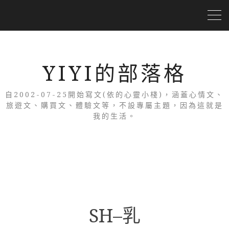
YIYI的部落格
自2002-07-25開始寫文(依的心靈小棧)，涵蓋心情文、
旅遊文、購買文、體驗文等，不設專屬主題，因為這就是
我的生活。
SH–乳