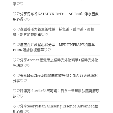
享♡♡
♡♡分享馬布谷KATADYN BeFree AC Bottle淨水壺飲
用心得♡♡
♡♡森滋養漢方養生茶推薦：補氣茶、益母茶、桑葉
茶、刺五加茶開箱♡♡
♡♡痘痘泛紅救星心得分享：MEDITHERAPY積雪草
PDRN活膚修復精華♡♡
♡♡分享Arenes愛霓思之逆時光外泌精華+逆時光外泌
冰珠霜♡♡
♡♡美萃MeiCheck纖燃曲羨飲評價：能否28天就窈窕
分享♡♡
♡♡好漂亮check+私密呵護：日食一善超胜肽燕窩膠原
飲♡♡
♡♡分享Sooryehan Ginseng Essence Advanced使
用心得♡♡