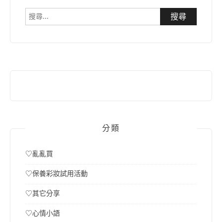
搜
尋
關
鍵
字:
分類
♡亂亂買
♡保養彩妝試用活動
♡其它分享
♡心情小語