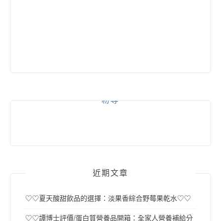
粉專
近期文章
♡♡夏天酸甜飲品的選擇：淡果香綜合野莓果乾水♡♡
♡♡譚博士評價/蛋白質營養品開箱：全家人營養補給分