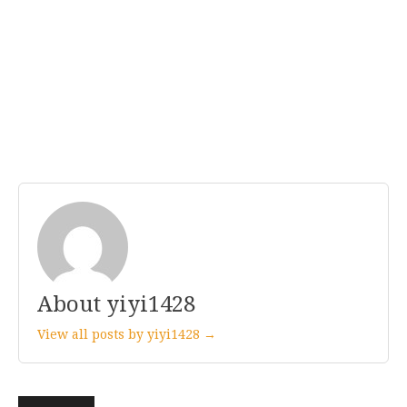
About yiyi1428
View all posts by yiyi1428 →