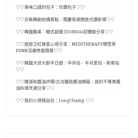
♡♡美味口感的包子：珍讚包子♡♡
♡♡古裝韓劇拍攝景點：聞慶鳥嶺開放式攝影場♡♡
♡♡韓國醫美：韓式超聲刀(ONDA)初體驗分享♡♡
♡♡痘痘泛紅救星心得分享：MEDITHERAPY積雪草
PDRN活膚修復精華♡♡
♡♡韓國大邱大創半日遊：中央站、半月堂站、新南站
♡♡
♡♡陳源和醬油評價/古法釀造醬油開箱：我的不專業醬
油料理烹調分享♡♡
♡♡我的小資精品包：LongChamp ♡♡