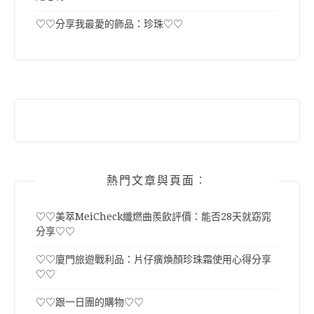
♡♡分享我最愛的飾品：珍珠♡♡
熱門文章與頁面︰
♡♡美萃MeiCheck纖燃曲羨飲評價：能否28天就窈窕
分享♡♡
♡♡廈門旅遊戰利品：片仔癀煥顏珍珠霜使用心得分享
♡♡
♡♡跟一日團的購物♡♡