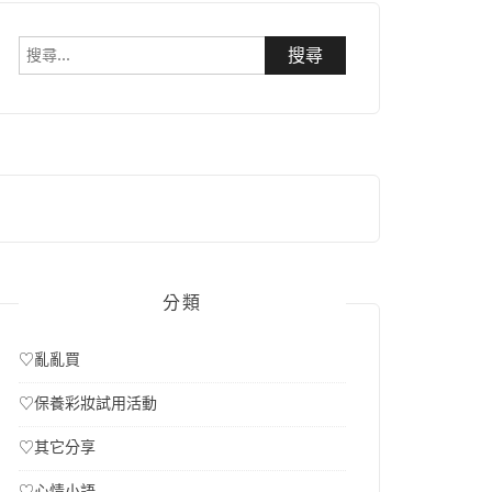
搜
尋
關
鍵
字:
分類
♡亂亂買
♡保養彩妝試用活動
♡其它分享
♡心情小語