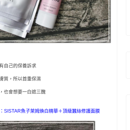
有自己的保養訴求
膚質
，
所以首重保濕
，
也會想要一白遮三醜
：
SISTAR
魚子萊姆煥白精華＋頂級蠶絲修護面膜