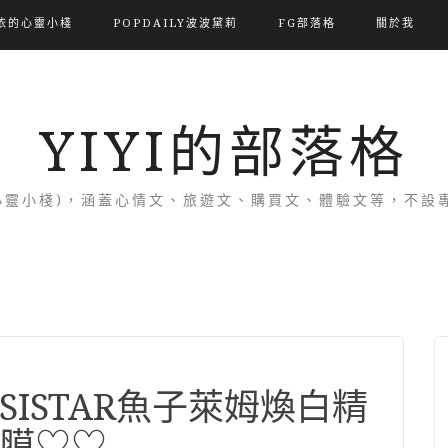
依的心靈小棧
POPDAILY波波黛莉
FG部落格
關於我
YIYI的部落格
(依的心靈小棧)，涵蓋心情文、旅遊文、購買文、體驗文等，不
ISTAR魚子萊姆煥白精
膜♡♡