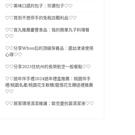
♡♡美味口感的包子：珍讚包子♡♡
♡♡買到不想停手的免稅店戰利品♡♡
♡♡貢丸推薦慶豐食品：我的簡單丸子料理餐
♡♡
♡♡分享Whoo后的頂級保養品：還幼津液使用
心得♡♡
♡♡分享2025往杭州的長榮航空一般餐點♡♡
♡♡過年伴手禮2024過年禮盒推薦：桃園伴手
禮/桃園名產/桃園花生軟糖/龍情花生糖送禮推薦
♡♡
♡♡居家環境清潔維護：歐克靈抗菌清潔液♡♡