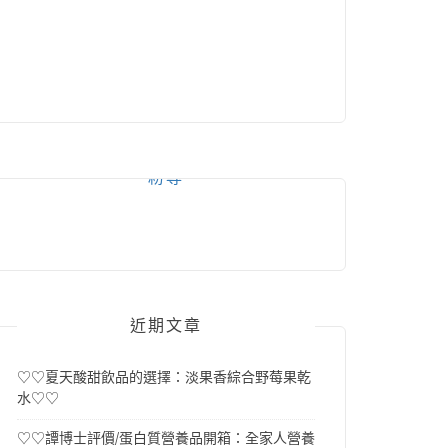
粉專
近期文章
♡♡夏天酸甜飲品的選擇：淡果香綜合野莓果乾
水♡♡
♡♡譚博士評價/蛋白質營養品開箱：全家人營養