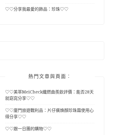
♡♡分享我最愛的飾品：珍珠♡♡
熱門文章與頁面︰
♡♡美萃MeiCheck纖燃曲羨飲評價：能否28天
就窈窕分享♡♡
♡♡廈門旅遊戰利品：片仔癀煥顏珍珠霜使用心
得分享♡♡
♡♡跟一日團的購物♡♡