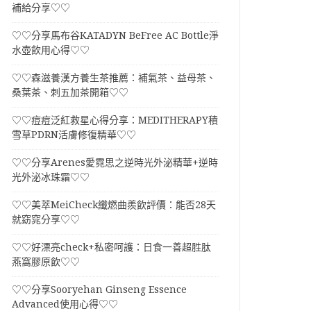
補給分享♡♡
♡♡分享馬布谷KATADYN BeFree AC Bottle淨
水壺飲用心得♡♡
♡♡森滋養漢方養生茶推薦：補氣茶、益母茶、
桑葉茶、刺五加茶開箱♡♡
♡♡痘痘泛紅救星心得分享：MEDITHERAPY積
雪草PDRN活膚修復精華♡♡
♡♡分享Arenes愛霓思之逆時光外泌精華+逆時
光外泌冰珠霜♡♡
♡♡美萃MeiCheck纖燃曲羨飲評價：能否28天
就窈窕分享♡♡
♡♡好漂亮check+私密呵護：日食一善超胜肽
燕窩膠原飲♡♡
♡♡分享Sooryehan Ginseng Essence
Advanced使用心得♡♡