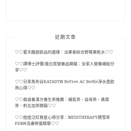
近期文章
♡♡夏天酸甜飲品的選擇：淡果香綜合野莓果乾水♡♡
♡♡譚博士評價/蛋白質營養品開箱：全家人營養補給分
享♡♡
♡♡分享馬布谷KATADYN BeFree AC Bottle淨水壺飲
用心得♡♡
♡♡森滋養漢方養生茶推薦：補氣茶、益母茶、桑葉
茶、刺五加茶開箱♡♡
♡♡痘痘泛紅救星心得分享：MEDITHERAPY積雪草
PDRN活膚修復精華♡♡