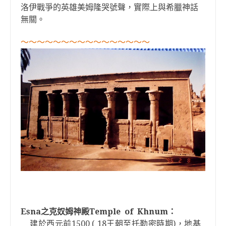
洛伊戰爭的英雄美姆隆哭號聲，實際上與希臘神話
無關。
～
～
～
～
～
～
～
～
～
～
～
～
～
～
～
～
Esna
Temple
of
Khnum
之克奴姆神殿
：
1500 ( 18
)
建於西元前
王朝至托勒密時期
，地基