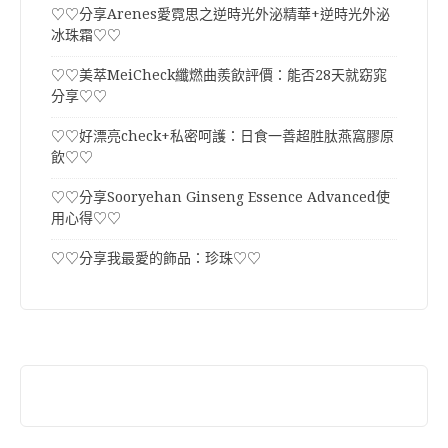
♡♡分享Arenes愛霓思之逆時光外泌精華+逆時光外泌
冰珠霜♡♡
♡♡美萃MeiCheck纖燃曲羨飲評價：能否28天就窈窕
分享♡♡
♡♡好漂亮check+私密呵護：日食一善超胜肽燕窩膠原
飲♡♡
♡♡分享Sooryehan Ginseng Essence Advanced使
用心得♡♡
♡♡分享我最愛的飾品：珍珠♡♡