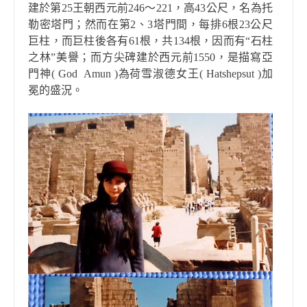
建於第
25
王朝西元前
246
～
221
，高
43
公尺，名為托
勒密塔門；然而在第
2
、
3
塔門間，每排
6
根
23
公尺
巨柱，而巨柱後各有
61
根，共
134
根，因而有
“
石柱
之林
”
美譽；而方尖碑建於西元前
1550
，是描寫亞
門神
( God
Amun )
為荷雪淑德女王
( Hatshepsut )
加
冕的盛況。