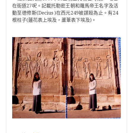
27
在街道
呎。記載托勒密王朝和羅馬帝王名字及活
(Decius )
249
24
動至德修斯
在西元
被謀殺為止。有
(
)
根柱子
蓮花表上埃及，蘆葦表下埃及
。