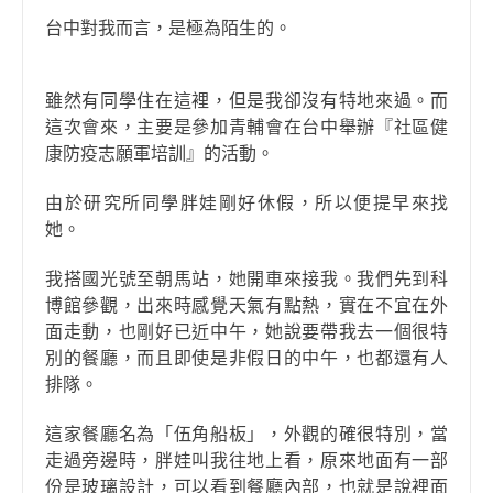
台中對我而言，是極為陌生的。
雖然有同學住在這裡，但是我卻沒有特地來過。而
這次會來，主要是參加青輔會在台中舉辦『社區健
康防疫志願軍培訓』的活動。
由於研究所同學胖娃剛好休假，所以便提早來找
她。
我搭國光號至朝馬站，她開車來接我。我們先到科
博館參觀，出來時感覺天氣有點熱，實在不宜在外
面走動，也剛好已近中午，她說要帶我去一個很特
別的餐廳，而且即使是非假日的中午，也都還有人
排隊。
這家餐廳名為「伍角船板」，外觀的確很特別，當
走過旁邊時，胖娃叫我往地上看，原來地面有一部
份是玻璃設計，可以看到餐廳內部，也就是說裡面