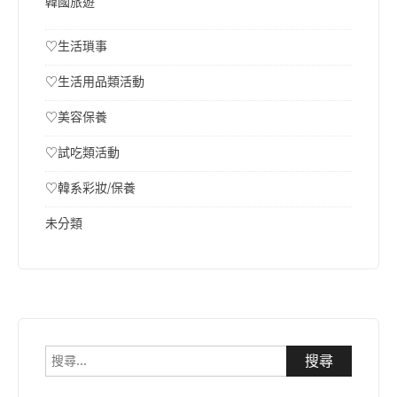
韓國旅遊
♡生活瑣事
♡生活用品類活動
♡美容保養
♡試吃類活動
♡韓系彩妝/保養
未分類
搜
尋
關