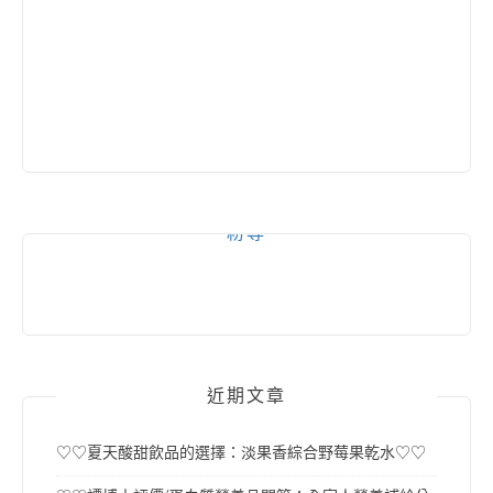
粉專
近期文章
♡♡夏天酸甜飲品的選擇：淡果香綜合野莓果乾水♡♡