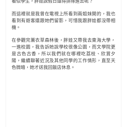
看似學生，胖娃說假日還得排隊進去呢？
而這裡就是我曾在電視上所看到兩姐妹開的，我也
看到有遊客還跟她們留影，可惜我跟胖娃都沒帶相
機。
在參觀完薰衣草森林後，胖娃又帶我去東海大學，
一進校園，我告訴她說學校很像公園，而文學院更
是古色古香，所以我們就在哪裡吃荔枝、欣賞夕
陽，繼續聊著近況及其他同學的工作情形，直至天
色微暗，她才送我回飯店休息。