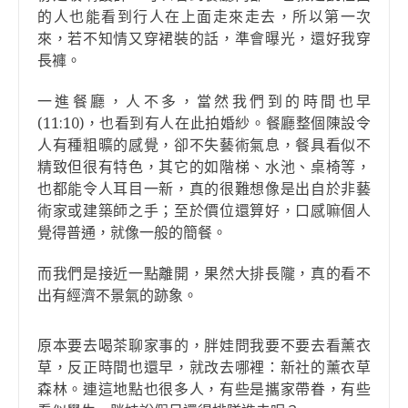
的人也能看到行人在上面走來走去，所以第一次
來，若不知情又穿裙裝的話，準會曝光，還好我穿
長褲。
一進餐廳，人不多，當然我們到的時間也早
(11:10)，也看到有人在此拍婚紗。餐廳整個陳設令
人有種粗曠的感覺，卻不失藝術氣息，餐具看似不
精致但很有特色，其它的如階梯、水池、桌椅等，
也都能令人耳目一新，真的很難想像是出自於非藝
術家或建築師之手；至於價位還算好，口感嘛個人
覺得普通，就像一般的簡餐。
而我們是接近一點離開，果然大排長隴，真的看不
出有經濟不景氣的跡象。
原本要去喝茶聊家事的，胖娃問我要不要去看薰衣
草，反正時間也還早，就改去哪裡：新社的薰衣草
森林。連這地點也很多人，有些是攜家帶眷，有些