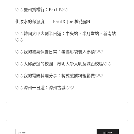
♡♡慶州賞櫻行：Part I♡♡
化妝水的保濕度---- Paul& Joe 橙花露N
♡♡韓國大邱大創半日遊：中央站、半月堂站、新南站
♡♡
♡♡我的補氣保養日常：老協珍袋裝人蔘精♡♡
♡♡大邱必逛的校園：啟明大學大明及城西校區♡♡
♡♡我的電鍋料理分享：韓式煎餅粉輕鬆做♡♡
♡♡漳州一日遊：漳州古城♡♡
搜