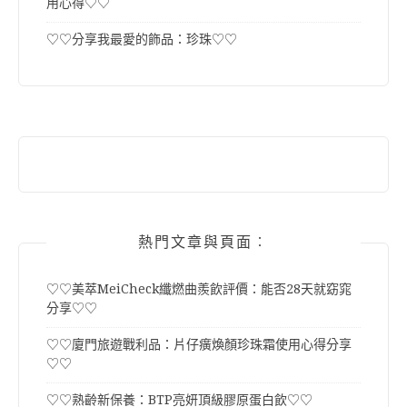
用心得♡♡
♡♡分享我最愛的飾品：珍珠♡♡
熱門文章與頁面︰
♡♡美萃MeiCheck纖燃曲羨飲評價：能否28天就窈窕
分享♡♡
♡♡廈門旅遊戰利品：片仔癀煥顏珍珠霜使用心得分享
♡♡
♡♡熟齡新保養：BTP亮妍頂級膠原蛋白飲♡♡