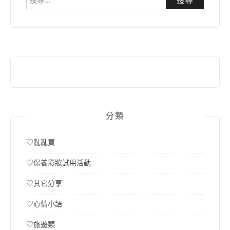
尋
關
鍵
字:
分類
♡亂亂買
♡保養彩妝試用活動
♡其它分享
♡心情小語
♡旅遊類