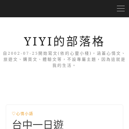
YIYI的部落格
自2002-07-25開始寫文(依的心靈小棧)，涵蓋心情文、
旅遊文、購買文、體驗文等，不設專屬主題，因為這就是
我的生活。
♡心情小語
台中一日遊