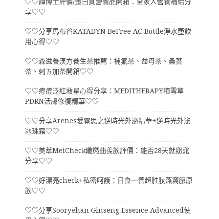
♡♡譚博士評價/蛋白質營養品開箱：全家人營養補給分
享♡♡
♡♡分享馬布谷KATADYN BeFree AC Bottle淨水壺飲
用心得♡♡
♡♡森滋養漢方養生茶推薦：補氣茶、益母茶、桑葉
茶、刺五加茶開箱♡♡
♡♡痘痘泛紅救星心得分享：MEDITHERAPY積雪草
PDRN活膚修復精華♡♡
♡♡分享Arenes愛霓思之逆時光外泌精華+逆時光外泌
冰珠霜♡♡
♡♡美萃MeiCheck纖燃曲羨飲評價：能否28天就窈窕
分享♡♡
♡♡好漂亮check+私密呵護：日食一善超胜肽燕窩膠原
飲♡♡
♡♡分享Sooryehan Ginseng Essence Advanced使